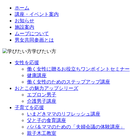
ホーム
講座・イベント案内
お知らせ
施設案内
ムーブについて
男女共同参画とは
学びたい方
女性を応援
働く女性に贈るお役立ちワンポイントセミナー
健康講座
働く女性のためのステップアップ講座
おとこの魅力アップシリーズ
エプロン男子
介護男子講座
子育てを応援
いまどきママのリフレッシュ講座
父と子の食育講座
パパ＆ママのための「夫婦会議の体験講座」
親子木工教室