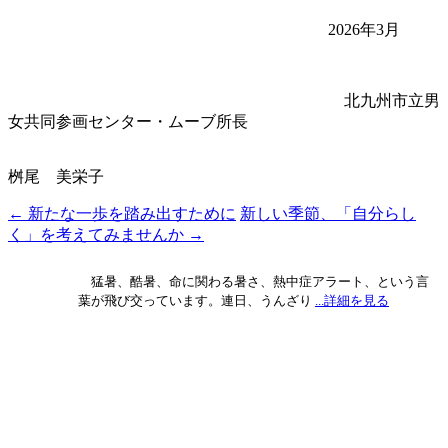
2026年3月
北九州市立男
女共同参画センター・ムーブ所長
桝尾 美栄子
←
新たな一歩を踏み出すために
新しい季節、「自分らし
投
く」を考えてみませんか
→
稿
ナ
猛暑、酷暑、命に関わる暑さ、熱中症アラート、という言
葉が飛び交っています。連日、うんざり
...詳細を見る
ビ
ゲ
ー
シ
ョ