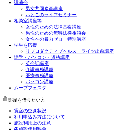
講演会
男女共同参画講座
おとこのライフセミナー
相談室講座等
女性のための法律基礎講座
男性のための無料法律相談会
女性への暴力ゼロ！特別講座
学生を応援
リプロダクティブヘルス・ライツ出前講座
語学・パソコン・資格講座
英会話講座
介護事務講座
医療事務講座
パソコン講座
ムーブフェスタ
部屋を借りたい方
貸室の空き状況
利用申込み方法について
施設利用上の注意
各施設使用料金