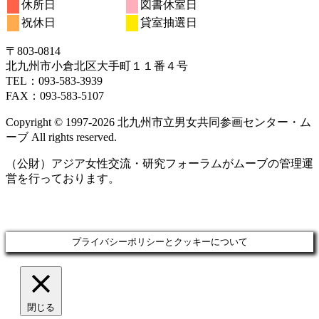
休所日
図書休室日
日
日
日
日
日
日
日
17
18
19
20
21
22
23
月
ト)
月
月
月
月
月
月
ン
ン
ン
ベ
8
イ
9
9
9
イ
9
9
9
の
の
祝休日
貸室抽選日
日
日
日
日
日
日
日
24
25
26
27
28
29
30
月
ト)
月
ト)
月
月
ト)
月
月
月
ン
ベ
ベ
イ
イ
日
日
日
日
日
日
日
31
1
2
3
4
5
6
ト)
ン
ン
ベ
ベ
〒803‐0814
日
日
日
日
日
日
日
ト)
ト)
ン
ン
北九州市小倉北区大手町１１番４号
ト)
ト)
TEL：093‐583‐3939
FAX：093‐583‐5107
Copyright © 1997‐2026 北九州市立男女共同参画センター・ム
ーブ All rights reserved.
（公財）アジア女性交流・研究フォーラムがムーブの管理運
営を行っております。
プライバシーポリシーとクッキーについて
閉じる