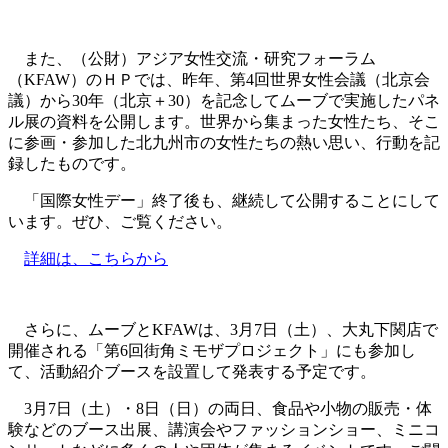
また、（公財）アジア女性交流・研究フォーラム
（KFAW）のＨＰでは、昨年、第4回世界女性会議（北京会
議）から30年（北京＋30）を記念してムーブで実施したパネ
ル展の資料を公開します。世界から集まった女性たち、そこ
に参画・参加した北九州市の女性たちの熱い思い、行動を記
録したものです。
「国際女性デー」終了後も、継続して公開することにして
います。ぜひ、ご覧ください。
詳細は、こちらから
さらに、ムーブとKFAWは、3月7日（土）、大丸下関店で
開催される「第6回街角ミモザプロジェクト」にも参加し
て、活動紹介ブースを設置して発表する予定です。
3月7日（土）・8日（日）の両日、食品や小物の販売・体
験などのブース出展、講演会やファッションショー、ミニコ