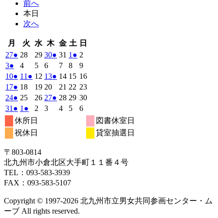
前へ
本日
次へ
月
火
水
木
金
土
日
月
火
水
木
金
土
日
曜
曜
曜
曜
曜
曜
曜
2026
(1
2026
2026
2026
(1
2026
2026
(1
2026
27
●
28
29
30
●
31
1
●
2
日
日
日
日
日
日
日
年
件
年
年
年
件
年
年
件
年
2026
(1
2026
2026
2026
2026
2026
2026
3
●
4
5
6
7
8
9
7
7
7
7
7
8
8
の
の
の
年
件
年
年
年
年
年
年
2026
(1
2026
(1
2026
2026
(1
2026
2026
2026
10
●
11
●
12
13
●
14
15
16
月
月
月
月
月
月
月
8
イ
8
8
8
イ
8
8
イ
8
の
年
件
年
件
年
年
件
年
年
年
2026
(1
2026
2026
2026
2026
2026
2026
17
●
18
19
20
21
22
23
27
28
29
30
31
1
2
月
月
月
月
月
月
月
ベ
ベ
ベ
8
イ
8
8
8
8
8
8
の
の
の
年
件
年
年
年
年
年
年
2026
(1
2026
2026
2026
(1
2026
2026
2026
24
●
25
26
27
●
28
29
30
日
日
日
日
日
日
日
3
4
5
6
7
8
9
月
月
月
月
月
月
月
ン
ン
ン
ベ
8
イ
8
イ
8
8
イ
8
8
8
の
年
件
年
年
年
件
年
年
年
2026
(1
2026
(1
2026
2026
2026
2026
2026
31
●
1
●
2
3
4
5
6
日
日
日
日
日
日
日
10
11
12
13
14
15
16
月
ト)
月
月
月
ト)
月
月
ト)
月
ン
ベ
ベ
ベ
8
イ
8
8
8
8
8
8
の
の
年
件
年
件
年
年
年
年
年
休所日
図書休室日
日
日
日
日
日
日
日
17
18
19
20
21
22
23
月
ト)
月
月
月
月
月
月
ン
ン
ン
ベ
8
イ
9
9
9
イ
9
9
9
の
の
祝休日
貸室抽選日
日
日
日
日
日
日
日
24
25
26
27
28
29
30
月
ト)
月
ト)
月
月
ト)
月
月
月
ン
ベ
ベ
イ
イ
日
日
日
日
日
日
日
31
1
2
3
4
5
6
ト)
ン
ン
ベ
ベ
〒803‐0814
日
日
日
日
日
日
日
ト)
ト)
ン
ン
北九州市小倉北区大手町１１番４号
ト)
ト)
TEL：093‐583‐3939
FAX：093‐583‐5107
Copyright © 1997‐2026 北九州市立男女共同参画センター・ム
ーブ All rights reserved.