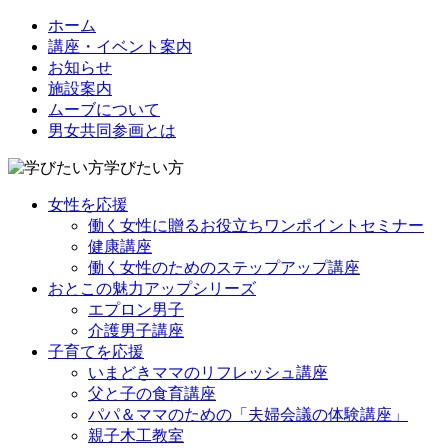
ホーム
講座・イベント案内
お知らせ
施設案内
ムーブについて
男女共同参画とは
学びたい方
女性を応援
働く女性に贈るお役立ちワンポイントセミナー
健康講座
働く女性のためのステップアップ講座
おとこの魅力アップシリーズ
エプロン男子
介護男子講座
子育てを応援
いまどきママのリフレッシュ講座
父と子の食育講座
パパ＆ママのための「夫婦会議の体験講座」
親子木工教室