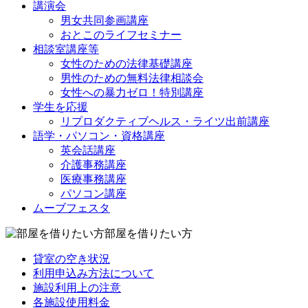
講演会
男女共同参画講座
おとこのライフセミナー
相談室講座等
女性のための法律基礎講座
男性のための無料法律相談会
女性への暴力ゼロ！特別講座
学生を応援
リプロダクティブヘルス・ライツ出前講座
語学・パソコン・資格講座
英会話講座
介護事務講座
医療事務講座
パソコン講座
ムーブフェスタ
部屋を借りたい方
貸室の空き状況
利用申込み方法について
施設利用上の注意
各施設使用料金