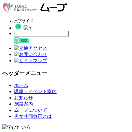
文字サイズ
ヘッダーメニュー
コ
ホーム
ン
講座・イベント案内
テ
お知らせ
ン
施設案内
ツ
ムーブについて
へ
男女共同参画とは
ス
キ