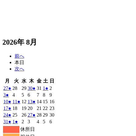
2026年 8月
前へ
本日
次へ
月
火
水
木
金
土
日
月
火
水
木
金
土
日
曜
曜
曜
曜
曜
曜
曜
2026
(1
2026
2026
2026
(1
2026
2026
(1
2026
27
●
28
29
30
●
31
1
●
2
日
日
日
日
日
日
日
年
件
年
年
年
件
年
年
件
年
2026
(1
2026
2026
2026
2026
2026
2026
3
●
4
5
6
7
8
9
7
7
7
7
7
8
8
の
の
の
年
件
年
年
年
年
年
年
2026
(1
2026
(1
2026
2026
(1
2026
2026
2026
10
●
11
●
12
13
●
14
15
16
月
月
月
月
月
月
月
8
イ
8
8
8
イ
8
8
イ
8
の
年
件
年
件
年
年
件
年
年
年
2026
(1
2026
2026
2026
2026
2026
2026
17
●
18
19
20
21
22
23
27
28
29
30
31
1
2
月
月
月
月
月
月
月
ベ
ベ
ベ
8
イ
8
8
8
8
8
8
の
の
の
年
件
年
年
年
年
年
年
2026
(1
2026
2026
2026
(1
2026
2026
2026
24
●
25
26
27
●
28
29
30
日
日
日
日
日
日
日
3
4
5
6
7
8
9
月
月
月
月
月
月
月
ン
ン
ン
ベ
8
イ
8
イ
8
8
イ
8
8
8
の
年
件
年
年
年
件
年
年
年
2026
(1
2026
(1
2026
2026
2026
2026
2026
31
●
1
●
2
3
4
5
6
日
日
日
日
日
日
日
10
11
12
13
14
15
16
月
ト)
月
月
月
ト)
月
月
ト)
月
ン
ベ
ベ
ベ
8
イ
8
8
8
8
8
8
の
の
年
件
年
件
年
年
年
年
年
休所日
日
日
日
日
日
日
日
17
18
19
20
21
22
23
月
ト)
月
月
月
月
月
月
ン
ン
ン
ベ
8
イ
9
9
9
イ
9
9
9
の
の