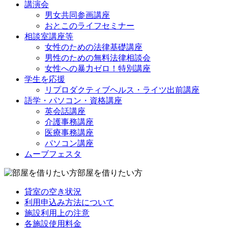
講演会
男女共同参画講座
おとこのライフセミナー
相談室講座等
女性のための法律基礎講座
男性のための無料法律相談会
女性への暴力ゼロ！特別講座
学生を応援
リプロダクティブヘルス・ライツ出前講座
語学・パソコン・資格講座
英会話講座
介護事務講座
医療事務講座
パソコン講座
ムーブフェスタ
部屋を借りたい方
貸室の空き状況
利用申込み方法について
施設利用上の注意
各施設使用料金