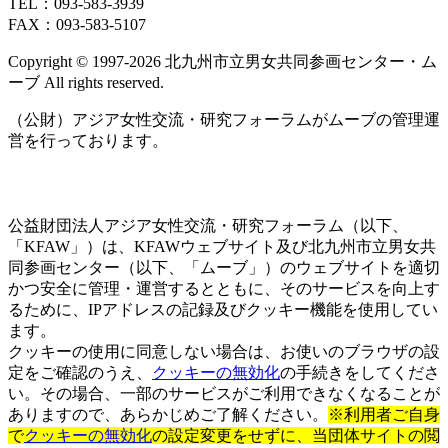
TEL：093‐583‐3939
FAX：093‐583‐5107
Copyright © 1997‐2026 北九州市立男女共同参画センター・ム
ーブ All rights reserved.
（公財）アジア女性交流・研究フォーラムがムーブの管理運
営を行っております。
公益財団法人アジア女性交流・研究フォーラム（以下、
「KFAW」）は、KFAWウェブサイト及び北九州市立男女共
同参画センター（以下、「ムーブ」）のウェブサイトを適切
かつ安全に管理・運営するとともに、そのサービスを向上す
るために、IPアドレスの記録及びクッキー機能を使用してい
ます。
クッキーの使用に同意しない場合は、お使いのブラウザの設
定をご確認のうえ、
クッキーの無効化
の手続きをしてくださ
い。その場合、一部のサービスがご利用できなくなることが
ありますので、あらかじめご了解ください。
※利用者ご自身
で
クッキーの無効化
の設定変更をせずに、当団体サイトの閲