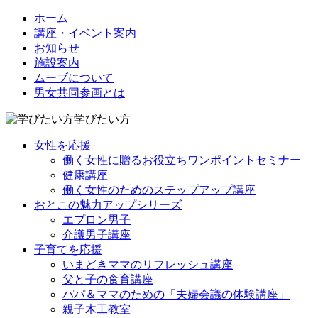
ホーム
講座・イベント案内
お知らせ
施設案内
ムーブについて
男女共同参画とは
学びたい方
女性を応援
働く女性に贈るお役立ちワンポイントセミナー
健康講座
働く女性のためのステップアップ講座
おとこの魅力アップシリーズ
エプロン男子
介護男子講座
子育てを応援
いまどきママのリフレッシュ講座
父と子の食育講座
パパ＆ママのための「夫婦会議の体験講座」
親子木工教室