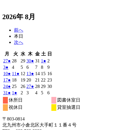
2026年 8月
前へ
本日
次へ
月
火
水
木
金
土
日
月
火
水
木
金
土
日
曜
曜
曜
曜
曜
曜
曜
2026
(1
2026
2026
2026
(1
2026
2026
(1
2026
27
●
28
29
30
●
31
1
●
2
日
日
日
日
日
日
日
年
件
年
年
年
件
年
年
件
年
2026
(1
2026
2026
2026
2026
2026
2026
3
●
4
5
6
7
8
9
7
7
7
7
7
8
8
の
の
の
年
件
年
年
年
年
年
年
2026
(1
2026
(1
2026
2026
(1
2026
2026
2026
10
●
11
●
12
13
●
14
15
16
月
月
月
月
月
月
月
8
イ
8
8
8
イ
8
8
イ
8
の
年
件
年
件
年
年
件
年
年
年
2026
(1
2026
2026
2026
2026
2026
2026
17
●
18
19
20
21
22
23
27
28
29
30
31
1
2
月
月
月
月
月
月
月
ベ
ベ
ベ
8
イ
8
8
8
8
8
8
の
の
の
年
件
年
年
年
年
年
年
2026
(1
2026
2026
2026
(1
2026
2026
2026
24
●
25
26
27
●
28
29
30
日
日
日
日
日
日
日
3
4
5
6
7
8
9
月
月
月
月
月
月
月
ン
ン
ン
ベ
8
イ
8
イ
8
8
イ
8
8
8
の
年
件
年
年
年
件
年
年
年
2026
(1
2026
(1
2026
2026
2026
2026
2026
31
●
1
●
2
3
4
5
6
日
日
日
日
日
日
日
10
11
12
13
14
15
16
月
ト)
月
月
月
ト)
月
月
ト)
月
ン
ベ
ベ
ベ
8
イ
8
8
8
8
8
8
の
の
年
件
年
件
年
年
年
年
年
休所日
図書休室日
日
日
日
日
日
日
日
17
18
19
20
21
22
23
月
ト)
月
月
月
月
月
月
ン
ン
ン
ベ
8
イ
9
9
9
イ
9
9
9
の
の
祝休日
貸室抽選日
日
日
日
日
日
日
日
24
25
26
27
28
29
30
月
ト)
月
ト)
月
月
ト)
月
月
月
ン
ベ
ベ
イ
イ
日
日
日
日
日
日
日
31
1
2
3
4
5
6
ト)
ン
ン
ベ
ベ
〒803‐0814
日
日
日
日
日
日
日
ト)
ト)
ン
ン
北九州市小倉北区大手町１１番４号
ト)
ト)