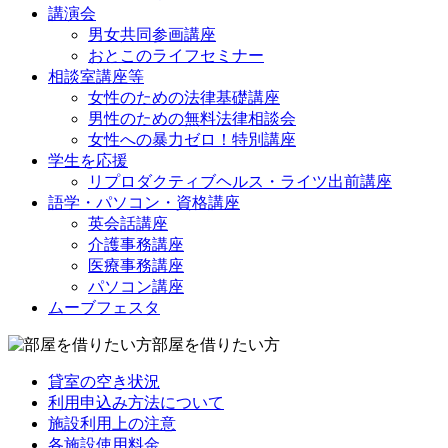
講演会
男女共同参画講座
おとこのライフセミナー
相談室講座等
女性のための法律基礎講座
男性のための無料法律相談会
女性への暴力ゼロ！特別講座
学生を応援
リプロダクティブヘルス・ライツ出前講座
語学・パソコン・資格講座
英会話講座
介護事務講座
医療事務講座
パソコン講座
ムーブフェスタ
部屋を借りたい方
貸室の空き状況
利用申込み方法について
施設利用上の注意
各施設使用料金