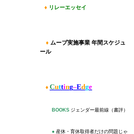
♦
リレーエッセイ
♦
ムーブ実施事業 年間スケジュ
ール
C
u
t
t
i
n
g
–
E
d
g
e
♦
BOOKS
ジェンダー最前線
（書評
）
●
産休・育休取得者だけの問題じゃ