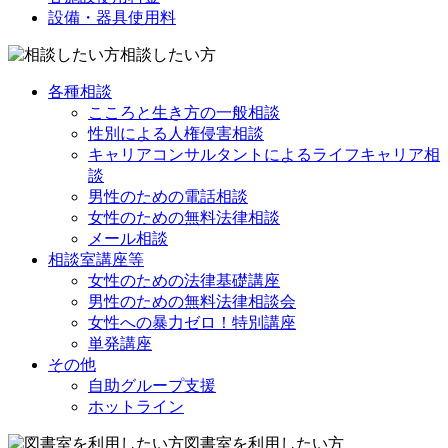
設備・器具使用料
相談したい方
各種相談
こころと生き方の一般相談
性別による人権侵害相談
キャリアコンサルタントによるライフキャリア相
談
男性のための電話相談
女性のための無料法律相談
メール相談
相談室講座等
女性のための法律基礎講座
男性のための無料法律相談会
女性への暴力ゼロ！特別講座
単発講座
その他
自助グループ支援
ホットライン
図書室を利用したい方