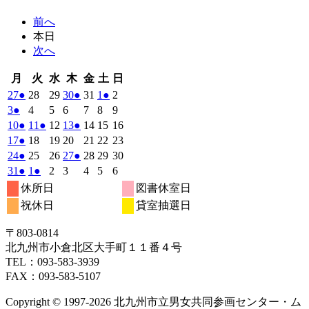
前へ
本日
次へ
月
火
水
木
金
土
日
月
火
水
木
金
土
日
曜
曜
曜
曜
曜
曜
曜
2026
(1
2026
2026
2026
(1
2026
2026
(1
2026
27
●
28
29
30
●
31
1
●
2
日
日
日
日
日
日
日
年
件
年
年
年
件
年
年
件
年
2026
(1
2026
2026
2026
2026
2026
2026
3
●
4
5
6
7
8
9
7
7
7
7
7
8
8
の
の
の
年
件
年
年
年
年
年
年
2026
(1
2026
(1
2026
2026
(1
2026
2026
2026
10
●
11
●
12
13
●
14
15
16
月
月
月
月
月
月
月
8
イ
8
8
8
イ
8
8
イ
8
の
年
件
年
件
年
年
件
年
年
年
2026
(1
2026
2026
2026
2026
2026
2026
17
●
18
19
20
21
22
23
27
28
29
30
31
1
2
月
月
月
月
月
月
月
ベ
ベ
ベ
8
イ
8
8
8
8
8
8
の
の
の
年
件
年
年
年
年
年
年
2026
(1
2026
2026
2026
(1
2026
2026
2026
24
●
25
26
27
●
28
29
30
日
日
日
日
日
日
日
3
4
5
6
7
8
9
月
月
月
月
月
月
月
ン
ン
ン
ベ
8
イ
8
イ
8
8
イ
8
8
8
の
年
件
年
年
年
件
年
年
年
2026
(1
2026
(1
2026
2026
2026
2026
2026
31
●
1
●
2
3
4
5
6
日
日
日
日
日
日
日
10
11
12
13
14
15
16
月
ト)
月
月
月
ト)
月
月
ト)
月
ン
ベ
ベ
ベ
8
イ
8
8
8
8
8
8
の
の
年
件
年
件
年
年
年
年
年
休所日
図書休室日
日
日
日
日
日
日
日
17
18
19
20
21
22
23
月
ト)
月
月
月
月
月
月
ン
ン
ン
ベ
8
イ
9
9
9
イ
9
9
9
の
の
祝休日
貸室抽選日
日
日
日
日
日
日
日
24
25
26
27
28
29
30
月
ト)
月
ト)
月
月
ト)
月
月
月
ン
ベ
ベ
イ
イ
日
日
日
日
日
日
日
31
1
2
3
4
5
6
ト)
ン
ン
ベ
ベ
〒803‐0814
日
日
日
日
日
日
日
ト)
ト)
ン
ン
北九州市小倉北区大手町１１番４号
ト)
ト)
TEL：093‐583‐3939
FAX：093‐583‐5107
Copyright © 1997‐2026 北九州市立男女共同参画センター・ム