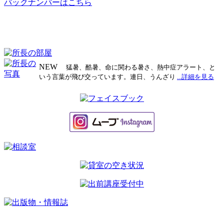
バックナンバーはこちら
稿
ナ
ビ
ゲ
NEW
猛暑、酷暑、命に関わる暑さ、熱中症アラート、と
ー
いう言葉が飛び交っています。連日、うんざり
...詳細を見る
シ
ョ
ン