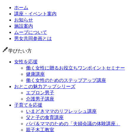
ホーム
講座・イベント案内
お知らせ
施設案内
ムーブについて
男女共同参画とは
学びたい方
女性を応援
働く女性に贈るお役立ちワンポイントセミナー
健康講座
働く女性のためのステップアップ講座
おとこの魅力アップシリーズ
エプロン男子
介護男子講座
子育てを応援
いまどきママのリフレッシュ講座
父と子の食育講座
パパ＆ママのための「夫婦会議の体験講座」
親子木工教室