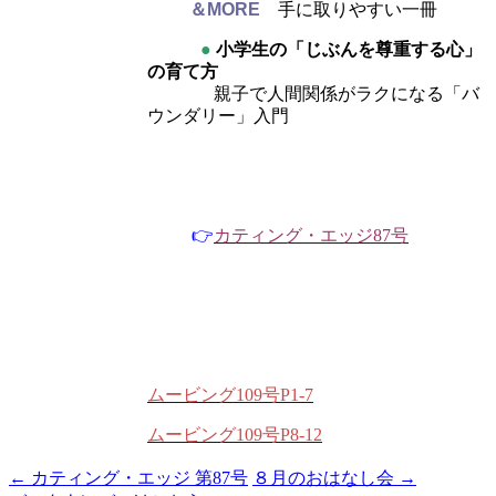
＆MORE
手に取りやすい一冊
●
小学生の「じぶんを尊重する心」
の育て方
親子で人間関係がラクになる「バ
ウンダリー」入門
👉
カティング・エッジ87号
ムービング109号P1-7
ムービング109号P8-12
←
カティング・エッジ 第87号
８月のおはなし会
→
投