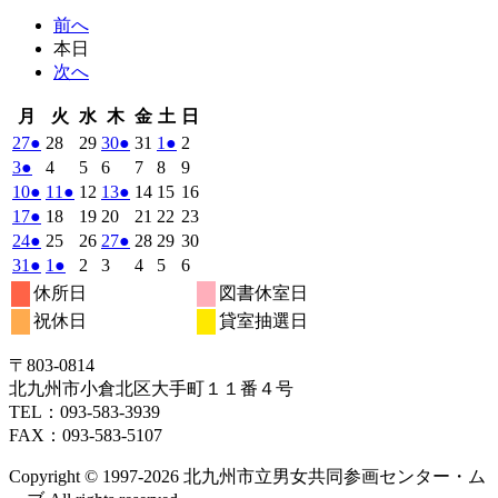
前へ
本日
次へ
月
火
水
木
金
土
日
月
火
水
木
金
土
日
曜
曜
曜
曜
曜
曜
曜
2026
(1
2026
2026
2026
(1
2026
2026
(1
2026
27
●
28
29
30
●
31
1
●
2
日
日
日
日
日
日
日
年
件
年
年
年
件
年
年
件
年
2026
(1
2026
2026
2026
2026
2026
2026
3
●
4
5
6
7
8
9
7
7
7
7
7
8
8
の
の
の
年
件
年
年
年
年
年
年
2026
(1
2026
(1
2026
2026
(1
2026
2026
2026
10
●
11
●
12
13
●
14
15
16
月
月
月
月
月
月
月
8
イ
8
8
8
イ
8
8
イ
8
の
年
件
年
件
年
年
件
年
年
年
2026
(1
2026
2026
2026
2026
2026
2026
17
●
18
19
20
21
22
23
27
28
29
30
31
1
2
月
月
月
月
月
月
月
ベ
ベ
ベ
8
イ
8
8
8
8
8
8
の
の
の
年
件
年
年
年
年
年
年
2026
(1
2026
2026
2026
(1
2026
2026
2026
24
●
25
26
27
●
28
29
30
日
日
日
日
日
日
日
3
4
5
6
7
8
9
月
月
月
月
月
月
月
ン
ン
ン
ベ
8
イ
8
イ
8
8
イ
8
8
8
の
年
件
年
年
年
件
年
年
年
2026
(1
2026
(1
2026
2026
2026
2026
2026
31
●
1
●
2
3
4
5
6
日
日
日
日
日
日
日
10
11
12
13
14
15
16
月
ト)
月
月
月
ト)
月
月
ト)
月
ン
ベ
ベ
ベ
8
イ
8
8
8
8
8
8
の
の
年
件
年
件
年
年
年
年
年
休所日
図書休室日
日
日
日
日
日
日
日
17
18
19
20
21
22
23
月
ト)
月
月
月
月
月
月
ン
ン
ン
ベ
8
イ
9
9
9
イ
9
9
9
の
の
祝休日
貸室抽選日
日
日
日
日
日
日
日
24
25
26
27
28
29
30
月
ト)
月
ト)
月
月
ト)
月
月
月
ン
ベ
ベ
イ
イ
日
日
日
日
日
日
日
31
1
2
3
4
5
6
ト)
ン
ン
ベ
ベ
〒803‐0814
日
日
日
日
日
日
日
ト)
ト)
ン
ン
北九州市小倉北区大手町１１番４号
ト)
ト)
TEL：093‐583‐3939
FAX：093‐583‐5107
Copyright © 1997‐2026 北九州市立男女共同参画センター・ム