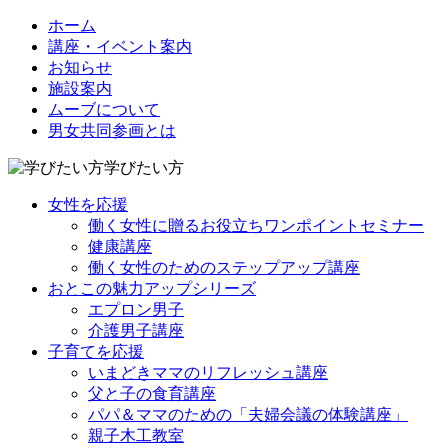
ホーム
講座・イベント案内
お知らせ
施設案内
ムーブについて
男女共同参画とは
学びたい方
女性を応援
働く女性に贈るお役立ちワンポイントセミナー
健康講座
働く女性のためのステップアップ講座
おとこの魅力アップシリーズ
エプロン男子
介護男子講座
子育てを応援
いまどきママのリフレッシュ講座
父と子の食育講座
パパ＆ママのための「夫婦会議の体験講座」
親子木工教室