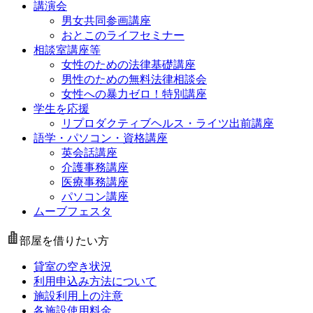
講演会
男女共同参画講座
おとこのライフセミナー
相談室講座等
女性のための法律基礎講座
男性のための無料法律相談会
女性への暴力ゼロ！特別講座
学生を応援
リプロダクティブヘルス・ライツ出前講座
語学・パソコン・資格講座
英会話講座
介護事務講座
医療事務講座
パソコン講座
ムーブフェスタ
部屋を借りたい方
貸室の空き状況
利用申込み方法について
施設利用上の注意
各施設使用料金