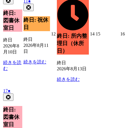
2026
(1
イ
11
●
8
の
13
年
件
Close
ベ
月
日
イ
8
の
終日:
ン
10
ベ
月
イ
ト)
終日: 祝休
図書休
日
11
ン
ベ
日
室日
日
ト)
ン
2026
2026
2026
2
12
14
15
16
終日: 所内整
ト)
年
年
年
終日
終日
理日（休所
8
8
8
8
2026年8月11
2026年8
月
月
月
日）
日
月10日
12
14
15
1
日
日
日
続きを読む
続きを読
終日
む
2026年8月13日
続きを読む
2026
(1
17
●
年
件
Close
8
の
月
イ
終日:
17
ベ
図書休
日
ン
室日
ト)