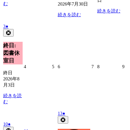
日
む
2026年7月30日
続きを読む
続きを読む
2026
(1
3
●
年
件
Close
8
の
月
イ
終日:
3
ベ
図書休
日
ン
室日
ト)
2026
2026
2026
2026
2026
20
4
5
6
7
8
9
年
年
年
年
年
年
終日
8
8
8
8
8
8
2026年8
月
月
月
月
月
月
月3日
4
5
6
7
8
9
日
日
日
日
日
日
続きを読
む
2026
(1
13
●
年
件
Close
2026
(1
10
●
8
の
年
件
Close
月