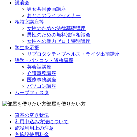
講演会
男女共同参画講座
おとこのライフセミナー
相談室講座等
女性のための法律基礎講座
男性のための無料法律相談会
女性への暴力ゼロ！特別講座
学生を応援
リプロダクティブヘルス・ライツ出前講座
語学・パソコン・資格講座
英会話講座
介護事務講座
医療事務講座
パソコン講座
ムーブフェスタ
部屋を借りたい方
貸室の空き状況
利用申込み方法について
施設利用上の注意
各施設使用料金