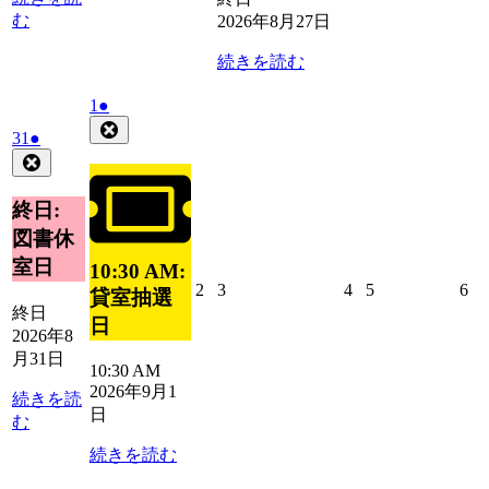
む
2026年8月27日
続きを読む
2026
(1
1
●
年
件
Close
2026
(1
31
●
9
の
年
件
Close
月
イ
8
の
1
ベ
月
イ
終日:
日
ン
31
ベ
図書休
ト)
日
ン
室日
10:30 AM:
ト)
2026
2026
2026
2026
20
2
3
4
5
6
貸室抽選
年
年
年
年
年
終日
日
9
9
9
9
9
2026年8
月
月
月
月
月
月31日
10:30 AM
2
3
4
5
6
2026年9月1
日
日
日
日
日
続きを読
日
む
続きを読む