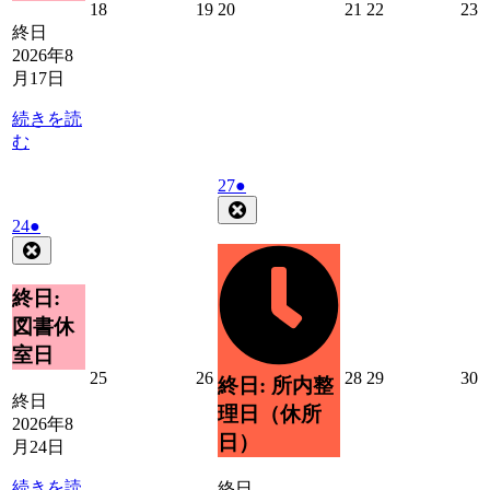
2026
2026
2026
2026
2026
2
18
19
20
21
22
23
年
年
年
年
年
終日
8
8
8
8
8
8
2026年8
月
月
月
月
月
月17日
18
19
20
21
22
2
日
日
日
日
日
続きを読
む
2026
(1
27
●
年
件
Close
2026
(1
24
●
8
の
年
件
Close
月
イ
8
の
27
ベ
月
日
イ
終日:
ン
24
ベ
ト)
図書休
日
ン
室日
ト)
2026
2026
2026
2026
2
25
26
28
29
30
終日: 所内整
年
年
年
年
終日
理日（休所
8
8
8
8
8
2026年8
月
月
月
月
日）
月24日
25
26
28
29
3
日
日
日
日
続きを読
終日