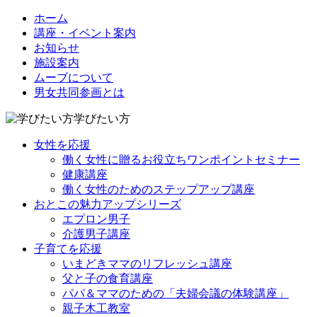
ホーム
講座・イベント案内
お知らせ
施設案内
ムーブについて
男女共同参画とは
学びたい方
女性を応援
働く女性に贈るお役立ちワンポイントセミナー
健康講座
働く女性のためのステップアップ講座
おとこの魅力アップシリーズ
エプロン男子
介護男子講座
子育てを応援
いまどきママのリフレッシュ講座
父と子の食育講座
パパ＆ママのための「夫婦会議の体験講座」
親子木工教室