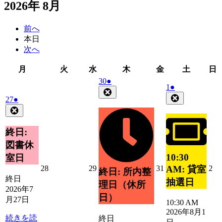
2026年 8月
前へ
本日
次へ
月
火
水
木
金
土
月
火
水
木
金
土
日
曜
曜
曜
曜
曜
曜
2026
(1
30
●
2026
(1
1
●
日
日
日
日
日
日
年
件
Close
年
件
Close
2026
(1
27
●
7
の
8
の
年
件
Close
月
イ
月
イ
7
の
30
ベ
1
ベ
月
日
イ
終日:
ン
日
27
ン
ベ
ト)
図書休
日
ト)
ン
10:30
室日
ト)
2026
2026
2026
20
28
29
31
2
AM: 貸室
終日: 所内整
年
年
年
年
終日
抽選日
理日（休所
7
7
7
8
2026年7
月
月
月
月
日）
月27日
10:30 AM
28
29
31
2
2026年8月1
日
日
日
日
続きを読
終日