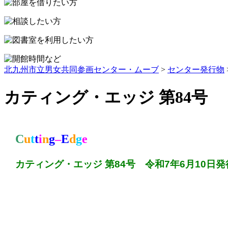
プ
北九州市立男女共同参画センター・ムーブ
>
センター発行物
カティング・エッジ 第84号
C
u
t
t
i
n
g
–
E
d
g
e
カティング・エッジ 第84
号 令和7年6月10日発