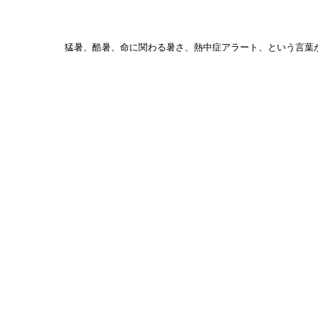
ナ
ビ
猛暑、酷暑、命に関わる暑さ、熱中症アラート、という言葉
ゲ
ー
シ
ョ
ン