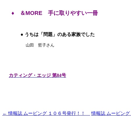
♦
＆MORE 手に取りやすい一冊
●
うちは「問題」のある家族でした
山田 哲子さん
カティング・エッジ 第84号
←
情報誌 ムービング １０６号発行！！
情報誌 ムービン
投
稿