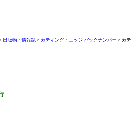
>
出版物・情報誌
>
カティング・エッジ バックナンバー
> カ
行