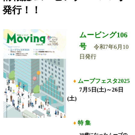
発行！！
ムービング106
号
令和7年6月10
日発行
♦
ムーブフェスタ2025
7月5日(土)～26日
(土)
♦
特 集
30歳になったムーブの