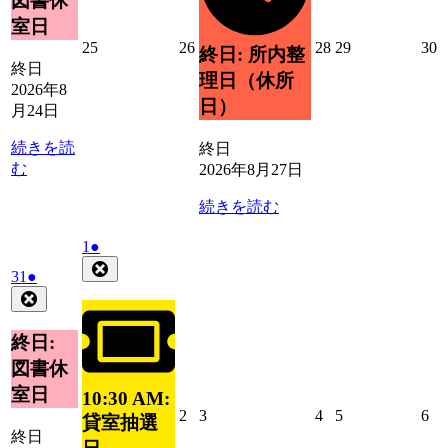
図書休
日
ン
室日
ト)
2026
2026
2026
2026
2
25
26
28
29
30
終日: 所内整
年
年
年
年
終日
理日（休所
8
8
8
8
8
2026年8
月
月
月
月
日）
月24日
25
26
28
29
3
日
日
日
日
続きを読
終日
む
2026年8月27日
続きを読む
2026
(1
1
●
年
件
Close
2026
(1
31
●
9
の
年
件
Close
月
イ
8
の
1
ベ
月
イ
終日:
日
ン
31
ベ
図書休
ト)
日
ン
室日
10:30 AM:
ト)
2026
2026
2026
2026
20
2
3
4
5
6
貸室抽選
年
年
年
年
年
終日