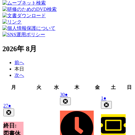
2026年 8月
前へ
本日
次へ
月
火
水
木
金
土
月
火
水
木
金
土
日
曜
曜
曜
曜
曜
曜
2026
(1
30
●
2026
(1
1
●
日
日
日
日
日
日
年
件
Close
年
件
Close
2026
(1
27
●
7
の
8
の
年
件
Close
月
イ
月
イ
7
の
30
ベ
1
ベ
月
日
イ
終日:
ン
日
27
ン
ベ
ト)
図書休
日