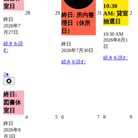
ト)
ン
10:30
室日
ト)
2026
2026
2026
20
28
29
31
2
AM: 貸室
終日: 所内整
年
年
年
年
終日
抽選日
理日（休所
7
7
7
8
2026年7
月
月
月
月
日）
月27日
10:30 AM
28
29
31
2
2026年8月1
日
日
日
日
続きを読
終日
日
む
2026年7月30日
続きを読む
続きを読む
2026
(1
3
●
年
件
Close
8
の
月
イ
終日:
3
ベ
図書休
日
ン
室日
ト)
2026
2026
2026
2026
2026
20
4
5
6
7
8
9
年
年
年
年
年
年
終日
8
8
8
8
8
8
2026年8
月
月
月
月
月
月
月3日