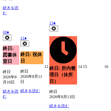
4
5
6
7
8
9
日
日
日
日
日
日
続きを読
む
2026
(1
13
●
年
件
Close
2026
(1
10
●
8
の
年
件
Close
月
2026
(1
イ
11
●
8
の
13
年
件
Close
ベ
月
日
イ
8
の
終日:
ン
10
ベ
月
イ
ト)
終日: 祝休
図書休
日
11
ン
ベ
日
室日
日
ト)
ン
2026
2026
2026
2
12
14
15
16
終日: 所内整
ト)
年
年
年
終日
終日
理日（休所
8
8
8
8
2026年8月11
2026年8
月
月
月
日）
日
月10日
12
14
15
1
日
日
日
続きを読む
続きを読
終日
む
2026年8月13日
続きを読む