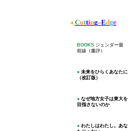
C
u
t
t
i
n
g
–
E
d
g
e
♦
BOOKS
ジェンダー最
前線
（書評
）
●
未来をひらくあなたに
（改訂版）
●
なぜ地方女子は東大を
目指さないのか
●
わたしはわたし。あな