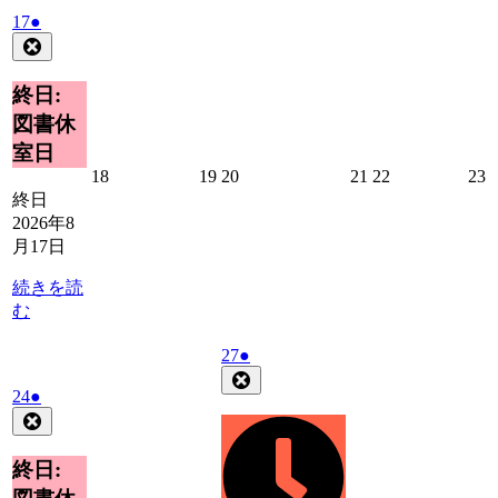
2026
(1
17
●
年
件
Close
8
の
月
イ
終日:
17
ベ
図書休
日
ン
室日
ト)
2026
2026
2026
2026
2026
2
18
19
20
21
22
23
年
年
年
年
年
終日
8
8
8
8
8
8
2026年8
月
月
月
月
月
月17日
18
19
20
21
22
2
日
日
日
日
日
続きを読
む
2026
(1
27
●
年
件
Close
2026
(1
24
●
8
の
年
件
Close
月
イ
8
の
27
ベ
月
日
イ
終日:
ン
24
ベ
ト)