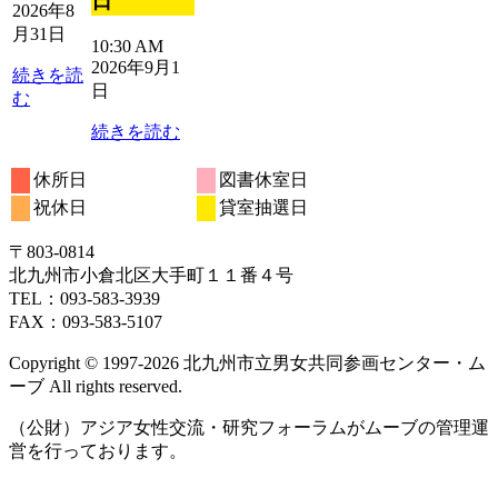
日
9
9
9
9
9
2026年8
月
月
月
月
月
月31日
10:30 AM
2
3
4
5
6
2026年9月1
日
日
日
日
日
続きを読
日
む
続きを読む
休所日
図書休室日
祝休日
貸室抽選日
〒803‐0814
北九州市小倉北区大手町１１番４号
TEL：093‐583‐3939
FAX：093‐583‐5107
Copyright © 1997‐2026 北九州市立男女共同参画センター・ム
ーブ All rights reserved.
（公財）アジア女性交流・研究フォーラムがムーブの管理運
営を行っております。