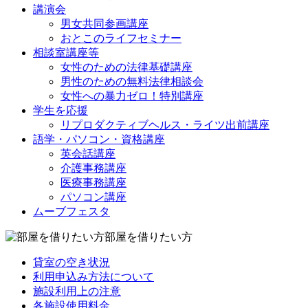
講演会
男女共同参画講座
おとこのライフセミナー
相談室講座等
女性のための法律基礎講座
男性のための無料法律相談会
女性への暴力ゼロ！特別講座
学生を応援
リプロダクティブヘルス・ライツ出前講座
語学・パソコン・資格講座
英会話講座
介護事務講座
医療事務講座
パソコン講座
ムーブフェスタ
部屋を借りたい方
貸室の空き状況
利用申込み方法について
施設利用上の注意
各施設使用料金