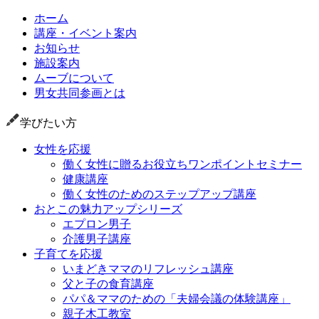
ホーム
講座・イベント案内
お知らせ
施設案内
ムーブについて
男女共同参画とは
学びたい方
女性を応援
働く女性に贈るお役立ちワンポイントセミナー
健康講座
働く女性のためのステップアップ講座
おとこの魅力アップシリーズ
エプロン男子
介護男子講座
子育てを応援
いまどきママのリフレッシュ講座
父と子の食育講座
パパ＆ママのための「夫婦会議の体験講座」
親子木工教室