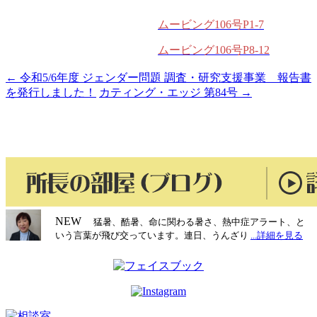
ムービング106号P1-7
ムービング106号P8-12
←
令和5/6年度 ジェンダー問題 調査・研究支援事業 報告書
投
を発行しました！
カティング・エッジ 第84号
→
稿
ナ
ビ
ゲ
ー
シ
NEW
猛暑、酷暑、命に関わる暑さ、熱中症アラート、と
いう言葉が飛び交っています。連日、うんざり
...詳細を見る
ョ
ン