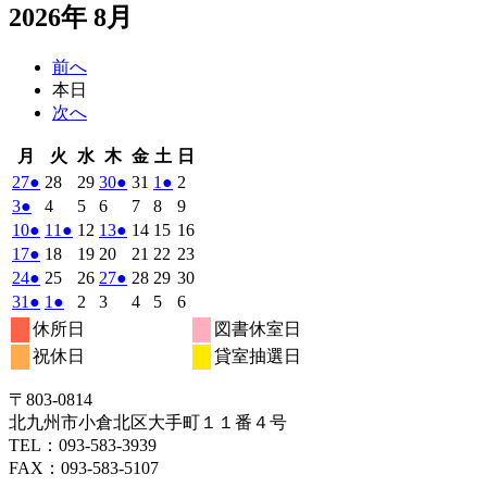
2026年 8月
前へ
本日
次へ
月
火
水
木
金
土
日
月
火
水
木
金
土
日
曜
曜
曜
曜
曜
曜
曜
2026
(1
2026
2026
2026
(1
2026
2026
(1
2026
27
●
28
29
30
●
31
1
●
2
日
日
日
日
日
日
日
年
件
年
年
年
件
年
年
件
年
2026
(1
2026
2026
2026
2026
2026
2026
3
●
4
5
6
7
8
9
7
7
7
7
7
8
8
の
の
の
年
件
年
年
年
年
年
年
2026
(1
2026
(1
2026
2026
(1
2026
2026
2026
10
●
11
●
12
13
●
14
15
16
月
月
月
月
月
月
月
8
イ
8
8
8
イ
8
8
イ
8
の
年
件
年
件
年
年
件
年
年
年
2026
(1
2026
2026
2026
2026
2026
2026
17
●
18
19
20
21
22
23
27
28
29
30
31
1
2
月
月
月
月
月
月
月
ベ
ベ
ベ
8
イ
8
8
8
8
8
8
の
の
の
年
件
年
年
年
年
年
年
2026
(1
2026
2026
2026
(1
2026
2026
2026
24
●
25
26
27
●
28
29
30
日
日
日
日
日
日
日
3
4
5
6
7
8
9
月
月
月
月
月
月
月
ン
ン
ン
ベ
8
イ
8
イ
8
8
イ
8
8
8
の
年
件
年
年
年
件
年
年
年
2026
(1
2026
(1
2026
2026
2026
2026
2026
31
●
1
●
2
3
4
5
6
日
日
日
日
日
日
日
10
11
12
13
14
15
16
月
ト)
月
月
月
ト)
月
月
ト)
月
ン
ベ
ベ
ベ
8
イ
8
8
8
8
8
8
の
の
年
件
年
件
年
年
年
年
年
休所日
図書休室日
日
日
日
日
日
日
日
17
18
19
20
21
22
23
月
ト)
月
月
月
月
月
月
ン
ン
ン
ベ
8
イ
9
9
9
イ
9
9
9
の
の
祝休日
貸室抽選日
日
日
日
日
日
日
日
24
25
26
27
28
29
30
月
ト)
月
ト)
月
月
ト)
月
月
月
ン
ベ
ベ
イ
イ
日
日
日
日
日
日
日
31
1
2
3
4
5
6
ト)
ン
ン
ベ
ベ
〒803‐0814
日
日
日
日
日
日
日
ト)
ト)
ン
ン
北九州市小倉北区大手町１１番４号
ト)
ト)
TEL：093‐583‐3939
FAX：093‐583‐5107