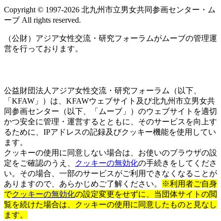
Copyright © 1997‐2026 北九州市立男女共同参画センター・ム
ーブ All rights reserved.
（公財）アジア女性交流・研究フォーラムがムーブの管理運
営を行っております。
公益財団法人アジア女性交流・研究フォーラム（以下、
「KFAW」）は、KFAWウェブサイト及び北九州市立男女共
同参画センター（以下、「ムーブ」）のウェブサイトを適切
かつ安全に管理・運営するとともに、そのサービスを向上す
るために、IPアドレスの記録及びクッキー機能を使用してい
ます。
クッキーの使用に同意しない場合は、お使いのブラウザの設
定をご確認のうえ、
クッキーの無効化
の手続きをしてくださ
い。その場合、一部のサービスがご利用できなくなることが
ありますので、あらかじめご了解ください。
※利用者ご自身
で
クッキーの無効化
の設定変更をせずに、当団体サイトの閲
覧を続けた場合は、クッキーの使用に同意したものと見なし
ます。