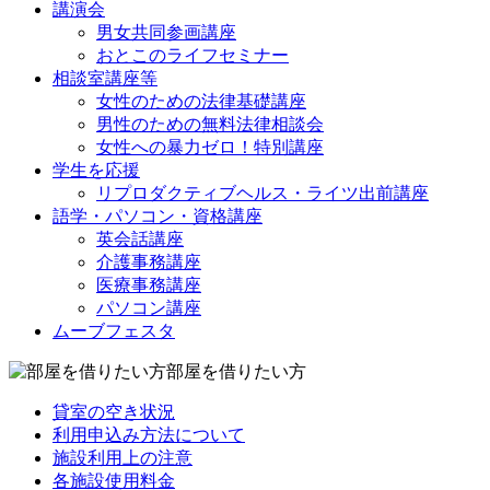
講演会
男女共同参画講座
おとこのライフセミナー
相談室講座等
女性のための法律基礎講座
男性のための無料法律相談会
女性への暴力ゼロ！特別講座
学生を応援
リプロダクティブヘルス・ライツ出前講座
語学・パソコン・資格講座
英会話講座
介護事務講座
医療事務講座
パソコン講座
ムーブフェスタ
部屋を借りたい方
貸室の空き状況
利用申込み方法について
施設利用上の注意
各施設使用料金