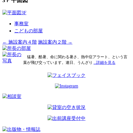
3Ｆ平面図
事務室
こどもの部屋
投
←
施設案内４階
施設案内２階
→
稿
猛暑、酷暑、命に関わる暑さ、熱中症アラート、という言
ナ
葉が飛び交っています。連日、うんざり
...詳細を見る
ビ
ゲ
ー
シ
ョ
ン