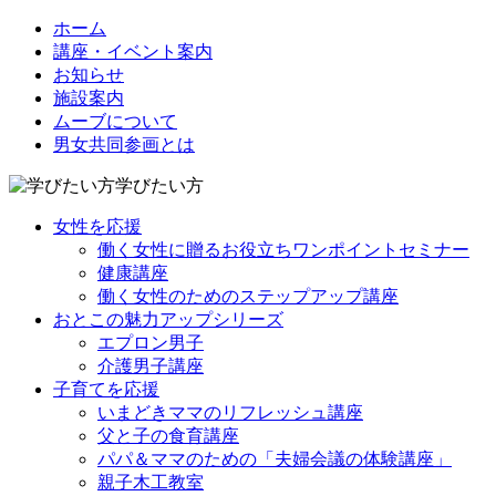
ホーム
講座・イベント案内
お知らせ
施設案内
ムーブについて
男女共同参画とは
学びたい方
女性を応援
働く女性に贈るお役立ちワンポイントセミナー
健康講座
働く女性のためのステップアップ講座
おとこの魅力アップシリーズ
エプロン男子
介護男子講座
子育てを応援
いまどきママのリフレッシュ講座
父と子の食育講座
パパ＆ママのための「夫婦会議の体験講座」
親子木工教室