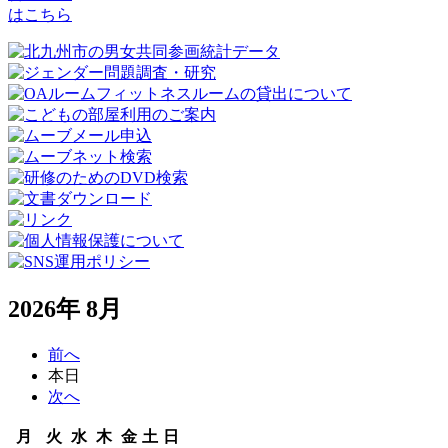
はこちら
2026年 8月
前へ
本日
次へ
月
火
水
木
金
土
日
月
火
水
木
金
土
日