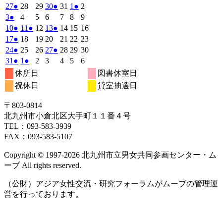
曜
曜
曜
曜
曜
曜
曜
2026
(1
2026
2026
2026
(1
2026
2026
(1
2026
27
●
28
29
30
●
31
1
●
2
日
日
日
日
日
日
日
年
件
年
年
年
件
年
年
件
年
2026
(1
2026
2026
2026
2026
2026
2026
3
●
4
5
6
7
8
9
7
7
7
7
7
8
8
の
の
の
年
件
年
年
年
年
年
年
2026
(1
2026
(1
2026
2026
(1
2026
2026
2026
10
●
11
●
12
13
●
14
15
16
月
月
月
月
月
月
月
8
イ
8
8
8
イ
8
8
イ
8
の
年
件
年
件
年
年
件
年
年
年
2026
(1
2026
2026
2026
2026
2026
2026
17
●
18
19
20
21
22
23
27
28
29
30
31
1
2
月
月
月
月
月
月
月
ベ
ベ
ベ
8
イ
8
8
8
8
8
8
の
の
の
年
件
年
年
年
年
年
年
2026
(1
2026
2026
2026
(1
2026
2026
2026
24
●
25
26
27
●
28
29
30
日
日
日
日
日
日
日
3
4
5
6
7
8
9
月
月
月
月
月
月
月
ン
ン
ン
ベ
8
イ
8
イ
8
8
イ
8
8
8
の
年
件
年
年
年
件
年
年
年
2026
(1
2026
(1
2026
2026
2026
2026
2026
31
●
1
●
2
3
4
5
6
日
日
日
日
日
日
日
10
11
12
13
14
15
16
月
ト)
月
月
月
ト)
月
月
ト)
月
ン
ベ
ベ
ベ
8
イ
8
8
8
8
8
8
の
の
年
件
年
件
年
年
年
年
年
休所日
図書休室日
日
日
日
日
日
日
日
17
18
19
20
21
22
23
月
ト)
月
月
月
月
月
月
ン
ン
ン
ベ
8
イ
9
9
9
イ
9
9
9
の
の
祝休日
貸室抽選日
日
日
日
日
日
日
日
24
25
26
27
28
29
30
月
ト)
月
ト)
月
月
ト)
月
月
月
ン
ベ
ベ
イ
イ
日
日
日
日
日
日
日
31
1
2
3
4
5
6
ト)
ン
ン
ベ
ベ
〒803‐0814
日
日
日
日
日
日
日
ト)
ト)
ン
ン
北九州市小倉北区大手町１１番４号
ト)
ト)
TEL：093‐583‐3939
FAX：093‐583‐5107
Copyright © 1997‐2026 北九州市立男女共同参画センター・ム
ーブ All rights reserved.
（公財）アジア女性交流・研究フォーラムがムーブの管理運
営を行っております。