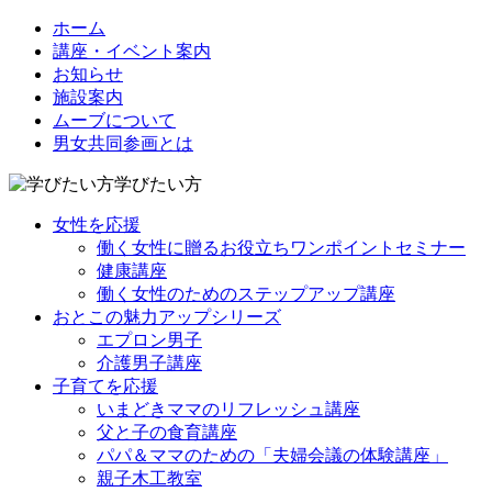
ホーム
講座・イベント案内
お知らせ
施設案内
ムーブについて
男女共同参画とは
学びたい方
女性を応援
働く女性に贈るお役立ちワンポイントセミナー
健康講座
働く女性のためのステップアップ講座
おとこの魅力アップシリーズ
エプロン男子
介護男子講座
子育てを応援
いまどきママのリフレッシュ講座
父と子の食育講座
パパ＆ママのための「夫婦会議の体験講座」
親子木工教室