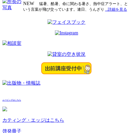
NEW
猛暑、酷暑、命に関わる暑さ、熱中症アラート、と
ビ
いう言葉が飛び交っています。連日、うんざり
...詳細を見る
ゲ
ー
シ
ョ
ン
ムービングはこちら
カティング・エッジはこちら
啓発冊子