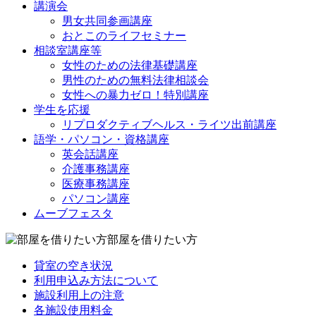
講演会
男女共同参画講座
おとこのライフセミナー
相談室講座等
女性のための法律基礎講座
男性のための無料法律相談会
女性への暴力ゼロ！特別講座
学生を応援
リプロダクティブヘルス・ライツ出前講座
語学・パソコン・資格講座
英会話講座
介護事務講座
医療事務講座
パソコン講座
ムーブフェスタ
部屋を借りたい方
貸室の空き状況
利用申込み方法について
施設利用上の注意
各施設使用料金