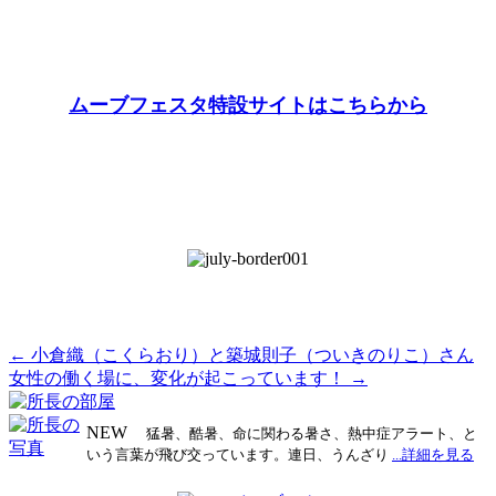
ムーブフェスタ特設サイトはこちらから
←
小倉織（こくらおり）と築城則子（ついきのりこ）さん
投
女性の働く場に、変化が起こっています！
→
稿
ナ
NEW
猛暑、酷暑、命に関わる暑さ、熱中症アラート、と
いう言葉が飛び交っています。連日、うんざり
...詳細を見る
ビ