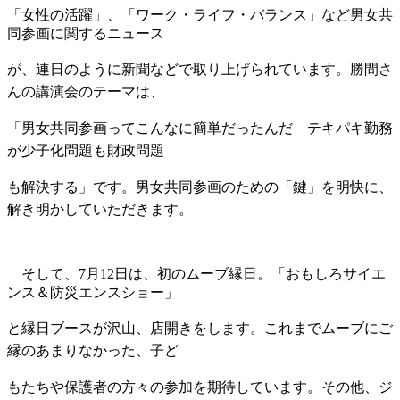
「女性の活躍」、「ワーク・ライフ・バランス」など男女共
同参画に関するニュース
が、
連日のように新聞などで取り上げられています。勝間さ
んの講演会のテーマ
は、
「男女
共同参画ってこんなに簡単だったんだ テキパキ勤務
が少子化問題も
財政問題
も解決
する」です。男女共同参画のための「鍵」を明快に、
解き明かして
いただきます。
そして、7月12日は、初のムーブ縁日。「おもしろサイエ
ンス＆防災エンスショー」
と
縁日
ブースが沢山、店開きをします。これまでムーブにご
縁のあまりなかった、子ど
も
たちや保護
者の方々の参加を期待しています。その他、ジ