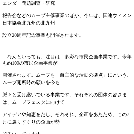
ェンダー問題調査・研究
報告会などのムーブ
主催事業のほか、今年は、国連ウィメン
日本協会北九州の北九州
設立20周年記念事業も
開催されます。
なんといっても、注目は、多彩な市民企画事業です。今年
も約100の市民企画事業が
開催
されます。ムーブを「自主的な活動の拠点」にという、
ムーブ開所時の願いを今も
脈々
と受け継い
でいる事業です。それぞれの団体の皆さま
は、ムーブフェスタに向けて
アイデア
や
知恵をだし、
それぞれ、企画をあたため、この7
月に選りすぐりの企画が勢