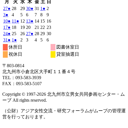
月
火
水
木
金
土
日
月
火
水
木
金
土
日
曜
曜
曜
曜
曜
曜
曜
2026
(1
2026
2026
2026
(1
2026
2026
(1
2026
27
●
28
29
30
●
31
1
●
2
日
日
日
日
日
日
日
年
件
年
年
年
件
年
年
件
年
2026
(1
2026
2026
2026
2026
2026
2026
3
●
4
5
6
7
8
9
7
7
7
7
7
8
8
の
の
の
年
件
年
年
年
年
年
年
2026
(1
2026
(1
2026
2026
(1
2026
2026
2026
10
●
11
●
12
13
●
14
15
16
月
月
月
月
月
月
月
8
イ
8
8
8
イ
8
8
イ
8
の
年
件
年
件
年
年
件
年
年
年
2026
(1
2026
2026
2026
2026
2026
2026
17
●
18
19
20
21
22
23
27
28
29
30
31
1
2
月
月
月
月
月
月
月
ベ
ベ
ベ
8
イ
8
8
8
8
8
8
の
の
の
年
件
年
年
年
年
年
年
2026
(1
2026
2026
2026
(1
2026
2026
2026
24
●
25
26
27
●
28
29
30
日
日
日
日
日
日
日
3
4
5
6
7
8
9
月
月
月
月
月
月
月
ン
ン
ン
ベ
8
イ
8
イ
8
8
イ
8
8
8
の
年
件
年
年
年
件
年
年
年
2026
(1
2026
(1
2026
2026
2026
2026
2026
31
●
1
●
2
3
4
5
6
日
日
日
日
日
日
日
10
11
12
13
14
15
16
月
ト)
月
月
月
ト)
月
月
ト)
月
ン
ベ
ベ
ベ
8
イ
8
8
8
8
8
8
の
の
年
件
年
件
年
年
年
年
年
休所日
図書休室日
日
日
日
日
日
日
日
17
18
19
20
21
22
23
月
ト)
月
月
月
月
月
月
ン
ン
ン
ベ
8
イ
9
9
9
イ
9
9
9
の
の
祝休日
貸室抽選日
日
日
日
日
日
日
日
24
25
26
27
28
29
30
月
ト)
月
ト)
月
月
ト)
月
月
月
ン
ベ
ベ
イ
イ
日
日
日
日
日
日
日
31
1
2
3
4
5
6
ト)
ン
ン
ベ
ベ
〒803‐0814
日
日
日
日
日
日
日
ト)
ト)
ン
ン
北九州市小倉北区大手町１１番４号
ト)
ト)
TEL：093‐583‐3939
FAX：093‐583‐5107
Copyright © 1997‐2026 北九州市立男女共同参画センター・ム
ーブ All rights reserved.
（公財）アジア女性交流・研究フォーラムがムーブの管理運
営を行っております。