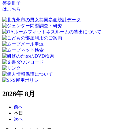
啓発冊子
はこちら
2026年 8月
前へ
本日
次へ