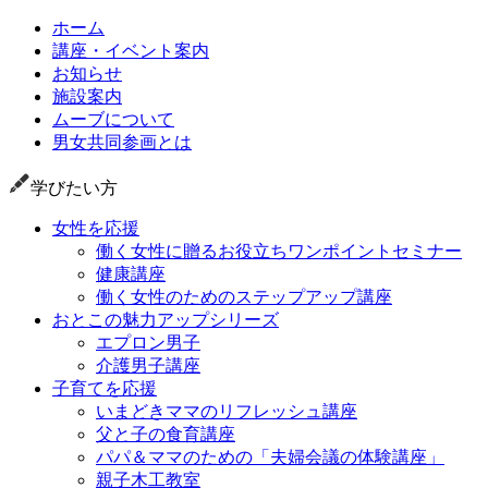
ホーム
講座・イベント案内
お知らせ
施設案内
ムーブについて
男女共同参画とは
学びたい方
女性を応援
働く女性に贈るお役立ちワンポイントセミナー
健康講座
働く女性のためのステップアップ講座
おとこの魅力アップシリーズ
エプロン男子
介護男子講座
子育てを応援
いまどきママのリフレッシュ講座
父と子の食育講座
パパ＆ママのための「夫婦会議の体験講座」
親子木工教室