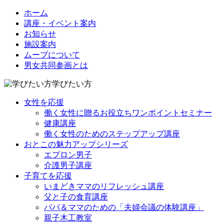
ホーム
講座・イベント案内
お知らせ
施設案内
ムーブについて
男女共同参画とは
学びたい方
女性を応援
働く女性に贈るお役立ちワンポイントセミナー
健康講座
働く女性のためのステップアップ講座
おとこの魅力アップシリーズ
エプロン男子
介護男子講座
子育てを応援
いまどきママのリフレッシュ講座
父と子の食育講座
パパ＆ママのための「夫婦会議の体験講座」
親子木工教室