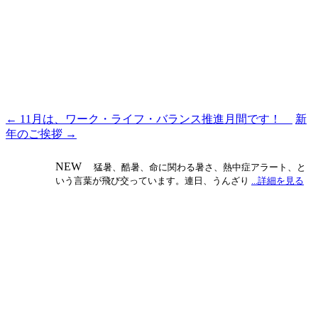
←
11月は、ワーク・ライフ・バランス推進月間です！
新
投
年のご挨拶
→
稿
ナ
NEW
猛暑、酷暑、命に関わる暑さ、熱中症アラート、と
いう言葉が飛び交っています。連日、うんざり
...詳細を見る
ビ
ゲ
ー
シ
ョ
ン