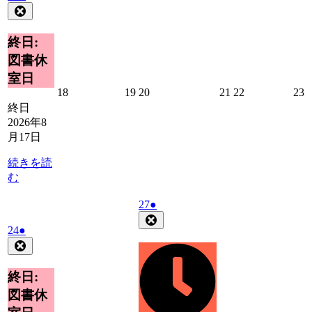
年
件
Close
8
の
月
イ
終日:
17
ベ
図書休
日
ン
室日
ト)
2026
2026
2026
2026
2026
2
18
19
20
21
22
23
年
年
年
年
年
終日
8
8
8
8
8
8
2026年8
月
月
月
月
月
月17日
18
19
20
21
22
2
日
日
日
日
日
続きを読
む
2026
(1
27
●
年
件
Close
2026
(1
24
●
8
の
年
件
Close
月
イ
8
の
27
ベ
月
日
イ
終日:
ン
24
ベ
ト)
図書休
日
ン