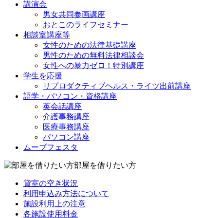
講演会
男女共同参画講座
おとこのライフセミナー
相談室講座等
女性のための法律基礎講座
男性のための無料法律相談会
女性への暴力ゼロ！特別講座
学生を応援
リプロダクティブヘルス・ライツ出前講座
語学・パソコン・資格講座
英会話講座
介護事務講座
医療事務講座
パソコン講座
ムーブフェスタ
部屋を借りたい方
貸室の空き状況
利用申込み方法について
施設利用上の注意
各施設使用料金