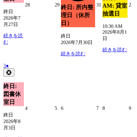
2026
2026
2026
20
28
29
31
2
AM: 貸室
終日: 所内整
年
年
年
年
終日
抽選日
理日（休所
7
7
7
8
2026年7
月
月
月
月
日）
月27日
10:30 AM
28
29
31
2
2026年8月1
日
日
日
日
続きを読
終日
日
む
2026年7月30日
続きを読む
続きを読む
2026
(1
3
●
年
件
Close
8
の
月
イ
終日:
3
ベ
図書休
日
ン
室日
ト)
2026
2026
2026
2026
2026
20
4
5
6
7
8
9
年
年
年
年
年
年
終日
8
8
8
8
8
8
2026年8
月
月
月
月
月
月
月3日
4
5
6
7
8
9