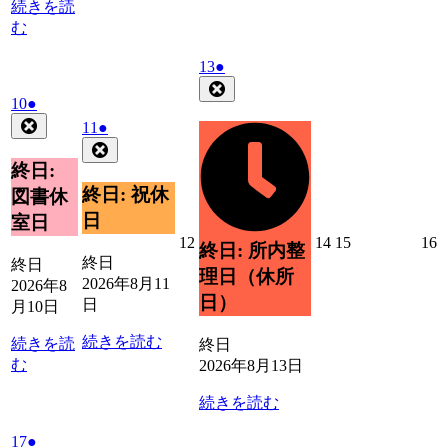
日
日
日
日
日
日
続きを読
む
2026
(1
13
●
年
件
Close
2026
(1
10
●
8
の
年
件
Close
月
2026
(1
イ
11
●
8
の
13
年
件
Close
ベ
月
日
イ
8
の
終日:
ン
10
ベ
月
イ
ト)
終日: 祝休
図書休
日
11
ン
ベ
日
室日
日
ト)
ン
2026
2026
2026
2
12
14
15
16
終日: 所内整
ト)
年
年
年
終日
終日
理日（休所
8
8
8
8
2026年8月11
2026年8
月
月
月
日）
日
月10日
12
14
15
1
日
日
日
続きを読む
続きを読
終日
む
2026年8月13日
続きを読む
2026
(1
17
●