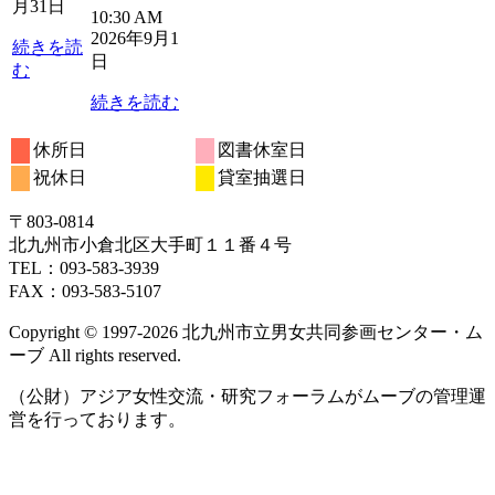
月31日
10:30 AM
2
3
4
5
6
2026年9月1
日
日
日
日
日
続きを読
日
む
続きを読む
休所日
図書休室日
祝休日
貸室抽選日
〒803‐0814
北九州市小倉北区大手町１１番４号
TEL：093‐583‐3939
FAX：093‐583‐5107
Copyright © 1997‐2026 北九州市立男女共同参画センター・ム
ーブ All rights reserved.
（公財）アジア女性交流・研究フォーラムがムーブの管理運
営を行っております。