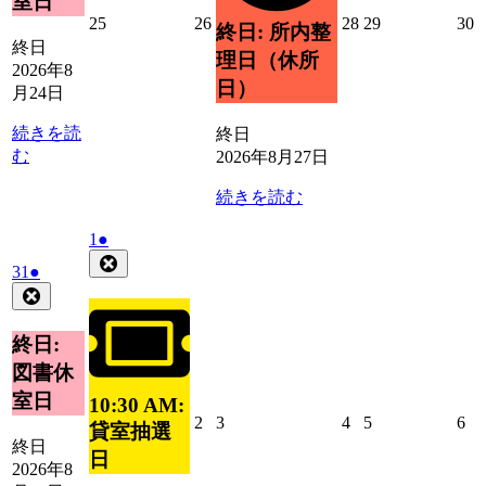
室日
ト)
2026
2026
2026
2026
2
25
26
28
29
30
終日: 所内整
年
年
年
年
終日
理日（休所
8
8
8
8
8
2026年8
月
月
月
月
日）
月24日
25
26
28
29
3
日
日
日
日
続きを読
終日
む
2026年8月27日
続きを読む
2026
(1
1
●
年
件
Close
2026
(1
31
●
9
の
年
件
Close
月
イ
8
の
1
ベ
月
イ
終日:
日
ン
31
ベ
図書休
ト)
日
ン
室日
10:30 AM:
ト)
2026
2026
2026
2026
20
2
3
4
5
6
貸室抽選
年
年
年
年
年
終日
日
9
9
9
9
9
2026年8
月
月
月
月
月