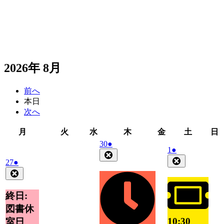
2026年 8月
前へ
本日
次へ
月
火
水
木
金
土
月
火
水
木
金
土
日
曜
曜
曜
曜
曜
曜
2026
(1
30
●
2026
(1
1
●
日
日
日
日
日
日
年
件
Close
年
件
Close
2026
(1
27
●
7
の
8
の
年
件
Close
月
イ
月
イ
7
の
30
ベ
1
ベ
月
日
イ
終日:
ン
日
27
ン
ベ
ト)
図書休
日
ト)
ン
10:30
室日
ト)