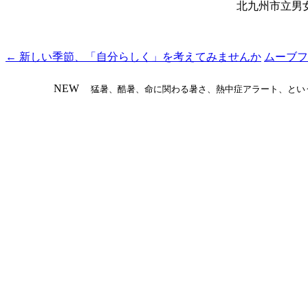
北九州市立男女共同参画セン
桝尾 美
←
新しい季節、「自分らしく」を考えてみませんか
ムーブフ
投
稿
NEW
猛暑、酷暑、命に関わる暑さ、熱中症アラート、とい
ナ
ビ
ゲ
ー
シ
ョ
ン