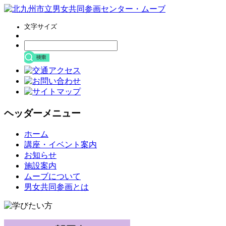
文字サイズ
ヘッダーメニュー
コ
ホーム
ン
講座・イベント案内
テ
お知らせ
ン
施設案内
ツ
ムーブについて
へ
男女共同参画とは
ス
キ
ッ