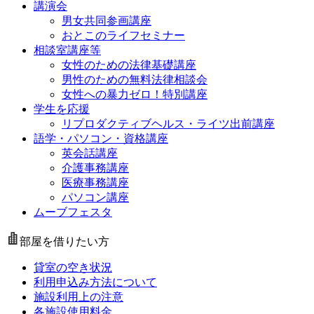
講演会
男女共同参画講座
おとこのライフセミナー
相談室講座等
女性のための法律基礎講座
男性のための無料法律相談会
女性への暴力ゼロ！特別講座
学生を応援
リプロダクティブヘルス・ライツ出前講座
語学・パソコン・資格講座
英会話講座
介護事務講座
医療事務講座
パソコン講座
ムーブフェスタ
部屋を借りたい方
貸室の空き状況
利用申込み方法について
施設利用上の注意
各施設使用料金