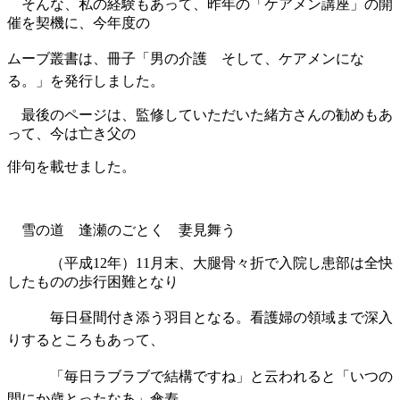
そんな、私の経験もあって、昨年の「ケアメン講座」の開
催を契機に、今年度の
ムーブ
叢書は、冊子「男の介護 そして、ケアメンにな
る。」を発行しました。
最後のページは、監修していただいた緒方さんの勧めもあ
って、今は亡き父の
俳句を載せました。
雪の道 逢瀬のごとく 妻見舞う
（平成12年）11月末、大腿骨々折で入院し患部は全快
したものの歩行困難となり
毎
日昼間付き添う羽目となる。看護婦の領域まで深入
りするところもあって、
「毎日ラ
ブラブで結構ですね」と云われると「いつの
間にか歳とったなあ」傘寿