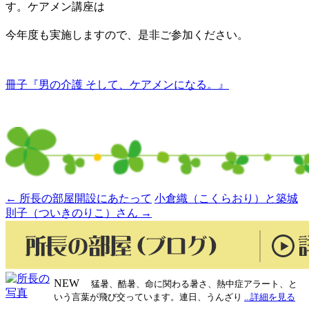
す。ケアメン講座は
今年度も実施
しますので、是非ご参加ください。
冊子『男の介護 そして、ケアメンになる。』
←
所長の部屋開設にあたって
小倉織（こくらおり）と築城
投
則子（ついきのりこ）さん
→
稿
ナ
ビ
NEW
猛暑、酷暑、命に関わる暑さ、熱中症アラート、と
ゲ
いう言葉が飛び交っています。連日、うんざり
...詳細を見る