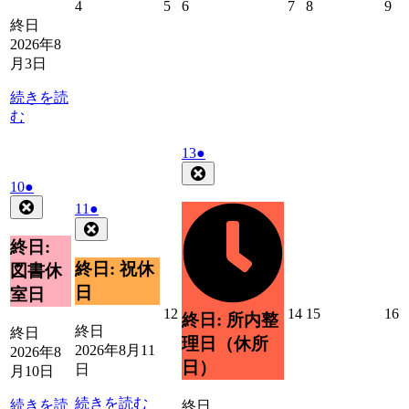
2026
2026
2026
2026
2026
20
4
5
6
7
8
9
年
年
年
年
年
年
終日
8
8
8
8
8
8
2026年8
月
月
月
月
月
月
月3日
4
5
6
7
8
9
日
日
日
日
日
日
続きを読
む
2026
(1
13
●
年
件
Close
2026
(1
10
●
8
の
年
件
Close
月
2026
(1
イ
11
●
8
の
13
年
件
Close
ベ
月
日
イ
8
の
終日:
ン
10
ベ
月
イ
ト)
終日: 祝休
図書休
日
11
ン
ベ
日
室日
日
ト)
ン
2026
2026
2026
2
12
14
15
16
終日: 所内整
ト)
年
年
年
終日
終日
理日（休所
8
8
8
8
2026年8月11
2026年8
月
月
月
日）
日
月10日
12
14
15
1
日
日
日
続きを読む
続きを読
終日