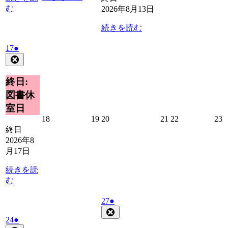
む
2026年8月13日
続きを読む
2026
(1
17
●
年
件
Close
8
の
月
イ
終日:
17
ベ
図書休
日
ン
室日
ト)
2026
2026
2026
2026
2026
2
18
19
20
21
22
23
年
年
年
年
年
終日
8
8
8
8
8
8
2026年8
月
月
月
月
月
月17日
18
19
20
21
22
2
日
日
日
日
日
続きを読
む
2026
(1
27
●
年
件
Close
2026
(1
24
●
8
の