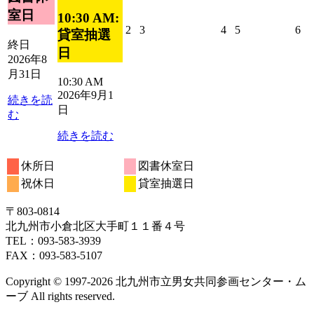
ン
室日
10:30 AM:
ト)
2026
2026
2026
2026
20
2
3
4
5
6
貸室抽選
年
年
年
年
年
終日
日
9
9
9
9
9
2026年8
月
月
月
月
月
月31日
10:30 AM
2
3
4
5
6
2026年9月1
日
日
日
日
日
続きを読
日
む
続きを読む
休所日
図書休室日
祝休日
貸室抽選日
〒803‐0814
北九州市小倉北区大手町１１番４号
TEL：093‐583‐3939
FAX：093‐583‐5107
Copyright © 1997‐2026 北九州市立男女共同参画センター・ム
ーブ All rights reserved.