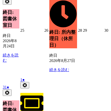
年
件
Close
月
イ
8
の
27
ベ
月
日
イ
終日:
ン
24
ベ
ト)
図書休
日
ン
室日
ト)
2026
2026
2026
2026
2
25
26
28
29
30
終日: 所内整
年
年
年
年
終日
理日（休所
8
8
8
8
8
2026年8
月
月
月
月
日）
月24日
25
26
28
29
3
日
日
日
日
続きを読
終日
む
2026年8月27日
続きを読む
2026
(1
1
●
年
件
Close
2026
(1
31
●
9
の
年
件
Close
月
イ
8
の
1
ベ
月
イ
終日:
日
ン
31
ベ
図書休
ト)
日