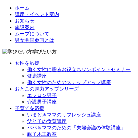
ホーム
講座・イベント案内
お知らせ
施設案内
ムーブについて
男女共同参画とは
学びたい方
女性を応援
働く女性に贈るお役立ちワンポイントセミナー
健康講座
働く女性のためのステップアップ講座
おとこの魅力アップシリーズ
エプロン男子
介護男子講座
子育てを応援
いまどきママのリフレッシュ講座
父と子の食育講座
パパ＆ママのための「夫婦会議の体験講座」
親子木工教室