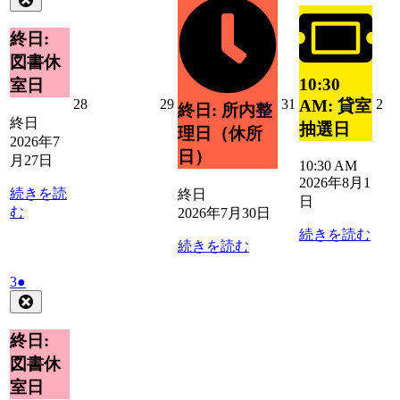
イ
月
イ
7
の
30
ベ
1
ベ
月
日
イ
終日:
ン
日
27
ン
ベ
ト)
図書休
日
ト)
ン
10:30
室日
ト)
2026
2026
2026
20
28
29
31
2
AM: 貸室
終日: 所内整
年
年
年
年
終日
抽選日
理日（休所
7
7
7
8
2026年7
月
月
月
月
日）
月27日
10:30 AM
28
29
31
2
2026年8月1
日
日
日
日
続きを読
終日
日
む
2026年7月30日
続きを読む
続きを読む
2026
(1
3
●
年
件
Close
8
の
月
イ
終日:
3
ベ
図書休
日
ン
室日
ト)