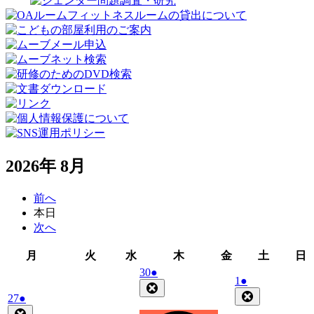
2026年 8月
前へ
本日
次へ
月
火
水
木
金
土
月
火
水
木
金
土
日
曜
曜
曜
曜
曜
曜
2026
(1
30
●
2026
(1
1
●
日
日
日
日
日
日
年
件
Close
年
件
Close
2026
(1
27
●
7
の
8
の
年
件
Close
月