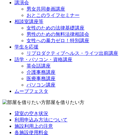
講演会
男女共同参画講座
おとこのライフセミナー
相談室講座等
女性のための法律基礎講座
男性のための無料法律相談会
女性への暴力ゼロ！特別講座
学生を応援
リプロダクティブヘルス・ライツ出前講座
語学・パソコン・資格講座
英会話講座
介護事務講座
医療事務講座
パソコン講座
ムーブフェスタ
部屋を借りたい方
貸室の空き状況
利用申込み方法について
施設利用上の注意
各施設使用料金