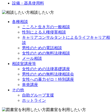
設備・器具使用料
相談したい方
各種相談
こころと生き方の一般相談
性別による人権侵害相談
キャリアコンサルタントによるライフキャリア相
談
男性のための電話相談
女性のための無料法律相談
メール相談
相談室講座等
女性のための法律基礎講座
男性のための無料法律相談会
女性への暴力ゼロ！特別講座
単発講座
その他
自助グループ支援
ホットライン
図書室を利用したい方