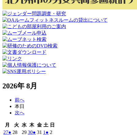
2026年 8月
前へ
本日
次へ
月
火
水
木
金
土
日
月
火
水
木
金
土
日
曜
曜
曜
曜
曜
曜
曜
2026
(1
2026
2026
2026
(1
2026
2026
(1
2026
27
●
28
29
30
●
31
1
●
2