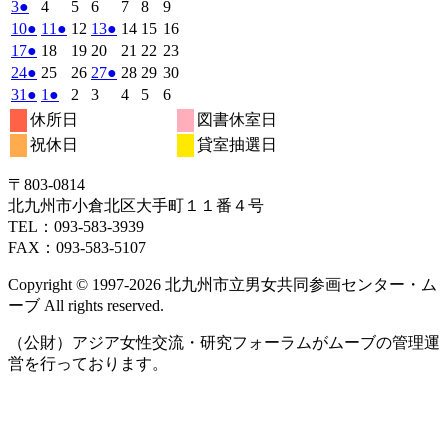
日
日
日
日
日
日
日
年
件
年
年
年
件
年
年
件
年
2026
(1
2026
2026
2026
2026
2026
2026
3
●
4
5
6
7
8
9
7
7
7
7
7
8
8
の
の
の
年
件
年
年
年
年
年
年
2026
(1
2026
(1
2026
2026
(1
2026
2026
2026
10
●
11
●
12
13
●
14
15
16
月
月
月
月
月
月
月
8
イ
8
8
8
イ
8
8
イ
8
の
年
件
年
件
年
年
件
年
年
年
2026
(1
2026
2026
2026
2026
2026
2026
17
●
18
19
20
21
22
23
27
28
29
30
31
1
2
月
月
月
月
月
月
月
ベ
ベ
ベ
8
イ
8
8
8
8
8
8
の
の
の
年
件
年
年
年
年
年
年
2026
(1
2026
2026
2026
(1
2026
2026
2026
24
●
25
26
27
●
28
29
30
日
日
日
日
日
日
日
3
4
5
6
7
8
9
月
月
月
月
月
月
月
ン
ン
ン
ベ
8
イ
8
イ
8
8
イ
8
8
8
の
年
件
年
年
年
件
年
年
年
2026
(1
2026
(1
2026
2026
2026
2026
2026
31
●
1
●
2
3
4
5
6
日
日
日
日
日
日
日
10
11
12
13
14
15
16
月
ト)
月
月
月
ト)
月
月
ト)
月
ン
ベ
ベ
ベ
8
イ
8
8
8
8
8
8
の
の
年
件
年
件
年
年
年
年
年
休所日
図書休室日
日
日
日
日
日
日
日
17
18
19
20
21
22
23
月
ト)
月
月
月
月
月
月
ン
ン
ン
ベ
8
イ
9
9
9
イ
9
9
9
の
の
祝休日
貸室抽選日
日
日
日
日
日
日
日
24
25
26
27
28
29
30
月
ト)
月
ト)
月
月
ト)
月
月
月
ン
ベ
ベ
イ
イ
日
日
日
日
日
日
日
31
1
2
3
4
5
6
ト)
ン
ン
ベ
ベ
〒803‐0814
日
日
日
日
日
日
日
ト)
ト)
ン
ン
北九州市小倉北区大手町１１番４号
ト)
ト)
TEL：093‐583‐3939
FAX：093‐583‐5107
Copyright © 1997‐2026 北九州市立男女共同参画センター・ム
ーブ All rights reserved.
（公財）アジア女性交流・研究フォーラムがムーブの管理運
営を行っております。