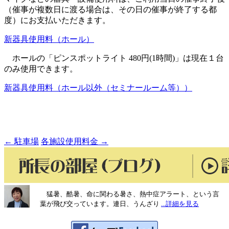
（催事が複数日に渡る場合は、その日の催事が終了する都
度）にお支払いただきます。
新器具使用料（ホール）
ホールの「ピンスポットライト 480円(1時間)」は現在１台
のみ使用できます。
新器具使用料（ホール以外（セミナールーム等））
投
←
駐車場
各施設使用料金
→
稿
ナ
ビ
ゲ
猛暑、酷暑、命に関わる暑さ、熱中症アラート、という言
葉が飛び交っています。連日、うんざり
...詳細を見る
ー
シ