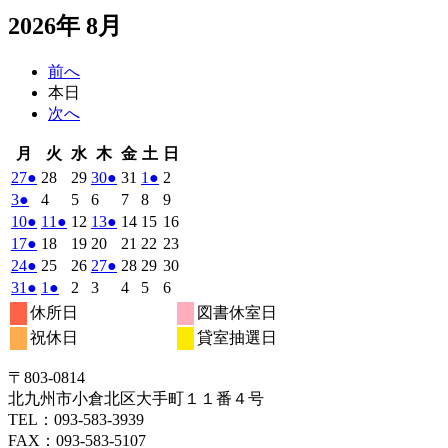
2026年 8月
前へ
本日
次へ
月
火
水
木
金
土
日
月
火
水
木
金
土
日
曜
曜
曜
曜
曜
曜
曜
2026
(1
2026
2026
2026
(1
2026
2026
(1
2026
27
●
28
29
30
●
31
1
●
2
日
日
日
日
日
日
日
年
件
年
年
年
件
年
年
件
年
2026
(1
2026
2026
2026
2026
2026
2026
3
●
4
5
6
7
8
9
7
7
7
7
7
8
8
の
の
の
年
件
年
年
年
年
年
年
2026
(1
2026
(1
2026
2026
(1
2026
2026
2026
10
●
11
●
12
13
●
14
15
16
月
月
月
月
月
月
月
8
イ
8
8
8
イ
8
8
イ
8
の
年
件
年
件
年
年
件
年
年
年
2026
(1
2026
2026
2026
2026
2026
2026
17
●
18
19
20
21
22
23
27
28
29
30
31
1
2
月
月
月
月
月
月
月
ベ
ベ
ベ
8
イ
8
8
8
8
8
8
の
の
の
年
件
年
年
年
年
年
年
2026
(1
2026
2026
2026
(1
2026
2026
2026
24
●
25
26
27
●
28
29
30
日
日
日
日
日
日
日
3
4
5
6
7
8
9
月
月
月
月
月
月
月
ン
ン
ン
ベ
8
イ
8
イ
8
8
イ
8
8
8
の
年
件
年
年
年
件
年
年
年
2026
(1
2026
(1
2026
2026
2026
2026
2026
31
●
1
●
2
3
4
5
6
日
日
日
日
日
日
日
10
11
12
13
14
15
16
月
ト)
月
月
月
ト)
月
月
ト)
月
ン
ベ
ベ
ベ
8
イ
8
8
8
8
8
8
の
の
年
件
年
件
年
年
年
年
年
休所日
図書休室日
日
日
日
日
日
日
日
17
18
19
20
21
22
23
月
ト)
月
月
月
月
月
月
ン
ン
ン
ベ
8
イ
9
9
9
イ
9
9
9
の
の
祝休日
貸室抽選日
日
日
日
日
日
日
日
24
25
26
27
28
29
30
月
ト)
月
ト)
月
月
ト)
月
月
月
ン
ベ
ベ
イ
イ
日
日
日
日
日
日
日
31
1
2
3
4
5
6
ト)
ン
ン
ベ
ベ
〒803‐0814
日
日
日
日
日
日
日
ト)
ト)
ン
ン
北九州市小倉北区大手町１１番４号
ト)
ト)
TEL：093‐583‐3939
FAX：093‐583‐5107