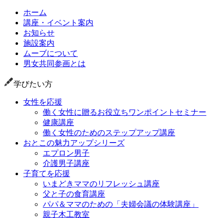
ホーム
講座・イベント案内
お知らせ
施設案内
ムーブについて
男女共同参画とは
学びたい方
女性を応援
働く女性に贈るお役立ちワンポイントセミナー
健康講座
働く女性のためのステップアップ講座
おとこの魅力アップシリーズ
エプロン男子
介護男子講座
子育てを応援
いまどきママのリフレッシュ講座
父と子の食育講座
パパ＆ママのための「夫婦会議の体験講座」
親子木工教室