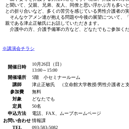
ー
と聞いて、父親、兄弟、友人、同僚と思い浮かぶ方も多い
シ
との折り合いなど、多くの苦労を感じている男性介護者の
そんなケアメン達が抱える問題や今後の展望について、「
ョ
親である津止正敏氏にお話していただきます。
ン
介護中の方、介護予備軍の方など、どなたでもご参加く
※講演会チラシ
10月26日（日）
開催日時
13:00～15:00
開催場所
5階 小セミナールーム
講師
津止正敏氏 （立命館大学教授/男性介護者と
参加費
無料
対象
どなたでも
定員
50名
申込方法
電話、FAX、ムーブホームページ
お問い合わせ
情報課
TEL
093-583-5082