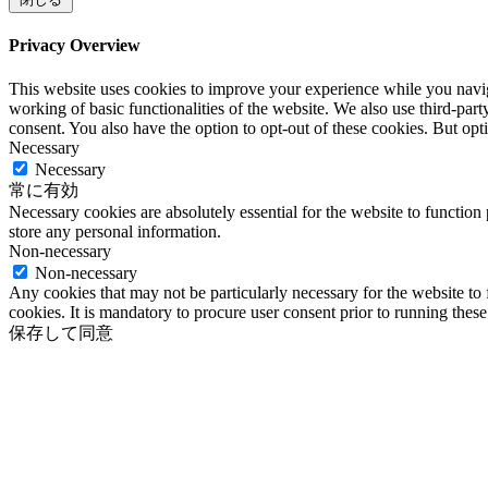
Privacy Overview
This website uses cookies to improve your experience while you navigat
working of basic functionalities of the website. We also use third-pa
consent. You also have the option to opt-out of these cookies. But op
Necessary
Necessary
常に有効
Necessary cookies are absolutely essential for the website to function 
store any personal information.
Non-necessary
Non-necessary
Any cookies that may not be particularly necessary for the website to 
cookies. It is mandatory to procure user consent prior to running thes
保存して同意