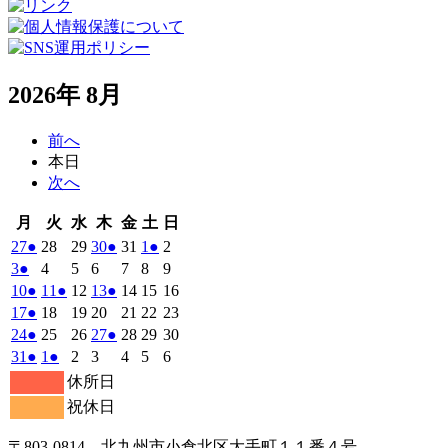
2026年 8月
前へ
本日
次へ
月
火
水
木
金
土
日
月
火
水
木
金
土
日
曜
曜
曜
曜
曜
曜
曜
2026
(1
2026
2026
2026
(1
2026
2026
(1
2026
27
●
28
29
30
●
31
1
●
2
日
日
日
日
日
日
日
年
件
年
年
年
件
年
年
件
年
2026
(1
2026
2026
2026
2026
2026
2026
3
●
4
5
6
7
8
9
7
7
7
7
7
8
8
の
の
の
年
件
年
年
年
年
年
年
2026
(1
2026
(1
2026
2026
(1
2026
2026
2026
10
●
11
●
12
13
●
14
15
16
月
月
月
月
月
月
月
8
イ
8
8
8
イ
8
8
イ
8
の
年
件
年
件
年
年
件
年
年
年
2026
(1
2026
2026
2026
2026
2026
2026
17
●
18
19
20
21
22
23
27
28
29
30
31
1
2
月
月
月
月
月
月
月
ベ
ベ
ベ
8
イ
8
8
8
8
8
8
の
の
の
年
件
年
年
年
年
年
年
2026
(1
2026
2026
2026
(1
2026
2026
2026
24
●
25
26
27
●
28
29
30
日
日
日
日
日
日
日
3
4
5
6
7
8
9
月
月
月
月
月
月
月
ン
ン
ン
ベ
8
イ
8
イ
8
8
イ
8
8
8
の
年
件
年
年
年
件
年
年
年
2026
(1
2026
(1
2026
2026
2026
2026
2026
31
●
1
●
2
3
4
5
6
日
日
日
日
日
日
日
10
11
12
13
14
15
16
月
ト)
月
月
月
ト)
月
月
ト)
月
ン
ベ
ベ
ベ
8
イ
8
8
8
8
8
8
の
の
年
件
年
件
年
年
年
年
年
休所日
日
日
日
日
日
日
日
17
18
19
20
21
22
23
月
ト)
月
月
月
月
月
月
ン
ン
ン
ベ
8
イ
9
9
9
イ
9
9
9
の
の
祝休日
日
日
日
日
日
日
日
24
25
26
27
28
29
30
月
ト)
月
ト)
月
月
ト)
月
月
月
ン
ベ
ベ
イ
イ
日
日
日
日
日
日
日
31
1
2
3
4
5
6
ト)
ン
ン
ベ
ベ
〒803‐0814 北九州市小倉北区大手町１１番４号