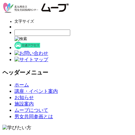
文字サイズ
ヘッダーメニュー
コ
ホーム
ン
講座・イベント案内
テ
お知らせ
ン
施設案内
ツ
ムーブについて
へ
男女共同参画とは
ス
キ