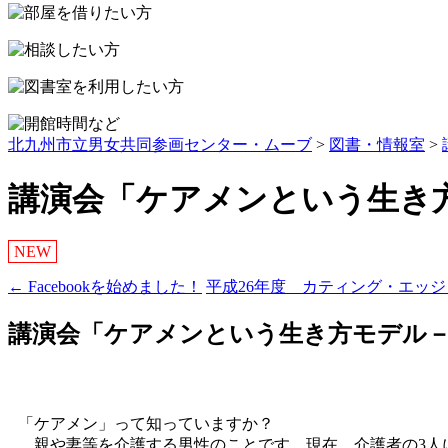
ッ
プ
北九州市立男女共同参画センター・ムーブ
>
図書・情報室
>
講演会「ケアメンという生き方
NEW
←
Facebookを始めました！
平成26年度 カティング・エッ
投
稿
講演会「ケアメンという生き方モデル－
ナ
ビ
ゲ
「ケアメン」って知っていますか？
親や妻等を介護する男性のことです。現在、介護者の3人