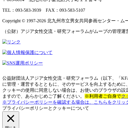
日
日
日
日
日
日
日
ト)
ト)
ン
ン
ト)
ト)
TEL：093‐583‐3939 FAX：093‐583‐5107
Copyright © 1997‐2026 北九州市立男女共同参画センター・ムーブ All 
（公財）アジア女性交流・研究フォーラムがムーブの管理運
公益財団法人アジア女性交流・研究フォーラム（以下、「KF
に管理・運営するとともに、そのサービスを向上するために、
クッキーの使用に同意しない場合は、お使いのブラウザの設
ますので、あらかじめご了解ください。
※利用者ご自身で
ク
※プライバシーポリシーを確認する場合は、こちらをクリッ
プライバシーポリシーとクッキーについて
閉じる