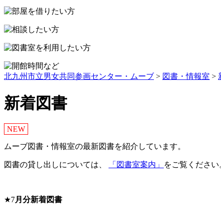
ッ
プ
北九州市立男女共同参画センター・ムーブ
>
図書・情報室
>
新着図書
NEW
ムーブ図書・情報室の最新図書を紹介しています。
図書の貸し出しについては、
「図書室案内」
をご覧ください
★7
月分新着図書