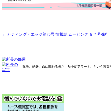
←
カティング・エッジ第75号
情報誌 ムービング ９７号発
投
稿
ナ
ビ
ゲ
猛暑、酷暑、命に関わる暑さ、熱中症アラート、という言葉
ー
シ
ョ
ン