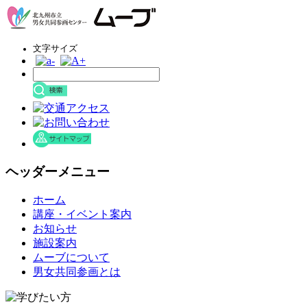
文字サイズ
ヘッダーメニュー
コ
ホーム
ン
講座・イベント案内
テ
お知らせ
ン
施設案内
ツ
ムーブについて
へ
男女共同参画とは
ス
キ