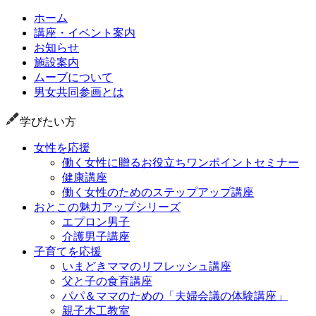
ホーム
講座・イベント案内
お知らせ
施設案内
ムーブについて
男女共同参画とは
学びたい方
女性を応援
働く女性に贈るお役立ちワンポイントセミナー
健康講座
働く女性のためのステップアップ講座
おとこの魅力アップシリーズ
エプロン男子
介護男子講座
子育てを応援
いまどきママのリフレッシュ講座
父と子の食育講座
パパ＆ママのための「夫婦会議の体験講座」
親子木工教室