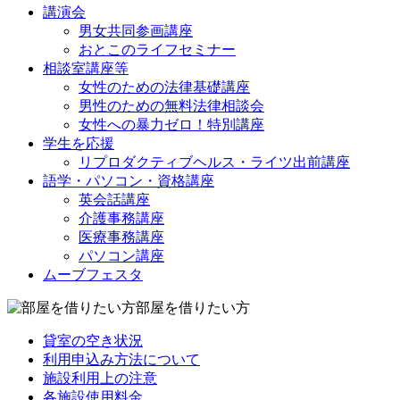
講演会
男女共同参画講座
おとこのライフセミナー
相談室講座等
女性のための法律基礎講座
男性のための無料法律相談会
女性への暴力ゼロ！特別講座
学生を応援
リプロダクティブヘルス・ライツ出前講座
語学・パソコン・資格講座
英会話講座
介護事務講座
医療事務講座
パソコン講座
ムーブフェスタ
部屋を借りたい方
貸室の空き状況
利用申込み方法について
施設利用上の注意
各施設使用料金