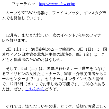
フォーラム⇒
https://www.kfaw.or.jp/
ムーブやKFAWの情報は、フェイスブック、インスタグラ
ムでも発信しています。
12月も、まだまだ忙しい。次のイベントが1年のフィナー
レを飾ります。
2日（土）は、満員御礼のムーブ映画祭、3日（日）は、国
連ウィメン日本協会北九州主催の講演会、8日（金）は、こ
どもと保護者のためのおはなし会。
そして、9日（土）は、国際理解セミナー「世界をつなげ
るフィリピンの女性たち～ナース、家事・介護労働者からコ
ールセンターまで～」。セミナーはオンラインのみの開催
で、12月6日（水）までお申し込み可能です。ご関心のある
方は、ぜひ、
こちらから
どうぞ。
それでは、慌ただしい年の瀬、どうぞ、笑顔でお過ごしく