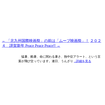
←
「北九州国際映画祭」の前は「ムーブ映画祭」！
２０２
投
４ 謹賀新年 Peace Peace Peace!!
→
稿
ナ
猛暑、酷暑、命に関わる暑さ、熱中症アラート、という言
葉が飛び交っています。連日、うんざり
...詳細を見る
ビ
ゲ
ー
シ
ョ
ン