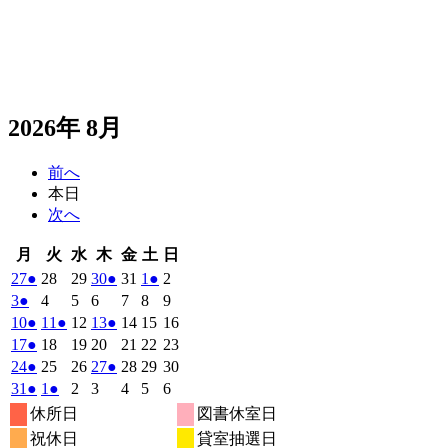
2026年 8月
前へ
本日
次へ
月
火
水
木
金
土
日
月
火
水
木
金
土
日
曜
曜
曜
曜
曜
曜
曜
2026
(1
2026
2026
2026
(1
2026
2026
(1
2026
27
●
28
29
30
●
31
1
●
2
日
日
日
日
日
日
日
年
件
年
年
年
件
年
年
件
年
2026
(1
2026
2026
2026
2026
2026
2026
3
●
4
5
6
7
8
9
7
7
7
7
7
8
8
の
の
の
年
件
年
年
年
年
年
年
2026
(1
2026
(1
2026
2026
(1
2026
2026
2026
10
●
11
●
12
13
●
14
15
16
月
月
月
月
月
月
月
8
イ
8
8
8
イ
8
8
イ
8
の
年
件
年
件
年
年
件
年
年
年
2026
(1
2026
2026
2026
2026
2026
2026
17
●
18
19
20
21
22
23
27
28
29
30
31
1
2
月
月
月
月
月
月
月
ベ
ベ
ベ
8
イ
8
8
8
8
8
8
の
の
の
年
件
年
年
年
年
年
年
2026
(1
2026
2026
2026
(1
2026
2026
2026
24
●
25
26
27
●
28
29
30
日
日
日
日
日
日
日
3
4
5
6
7
8
9
月
月
月
月
月
月
月
ン
ン
ン
ベ
8
イ
8
イ
8
8
イ
8
8
8
の
年
件
年
年
年
件
年
年
年
2026
(1
2026
(1
2026
2026
2026
2026
2026
31
●
1
●
2
3
4
5
6
日
日
日
日
日
日
日
10
11
12
13
14
15
16
月
ト)
月
月
月
ト)
月
月
ト)
月
ン
ベ
ベ
ベ
8
イ
8
8
8
8
8
8
の
の
年
件
年
件
年
年
年
年
年
休所日
図書休室日
日
日
日
日
日
日
日
17
18
19
20
21
22
23
月
ト)
月
月
月
月
月
月
ン
ン
ン
ベ
8
イ
9
9
9
イ
9
9
9
の
の
祝休日
貸室抽選日
日
日
日
日
日
日
日
24
25
26
27
28
29
30
月
ト)
月
ト)
月
月
ト)
月
月
月
ン
ベ
ベ