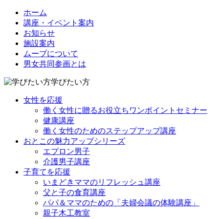
ホーム
講座・イベント案内
お知らせ
施設案内
ムーブについて
男女共同参画とは
学びたい方
女性を応援
働く女性に贈るお役立ちワンポイントセミナー
健康講座
働く女性のためのステップアップ講座
おとこの魅力アップシリーズ
エプロン男子
介護男子講座
子育てを応援
いまどきママのリフレッシュ講座
父と子の食育講座
パパ＆ママのための「夫婦会議の体験講座」
親子木工教室