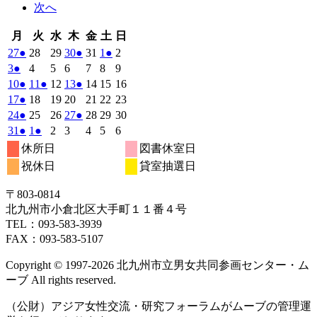
次へ
月
火
水
木
金
土
日
月
火
水
木
金
土
日
曜
曜
曜
曜
曜
曜
曜
2026
(1
2026
2026
2026
(1
2026
2026
(1
2026
27
●
28
29
30
●
31
1
●
2
日
日
日
日
日
日
日
年
件
年
年
年
件
年
年
件
年
2026
(1
2026
2026
2026
2026
2026
2026
3
●
4
5
6
7
8
9
7
7
7
7
7
8
8
の
の
の
年
件
年
年
年
年
年
年
2026
(1
2026
(1
2026
2026
(1
2026
2026
2026
10
●
11
●
12
13
●
14
15
16
月
月
月
月
月
月
月
8
イ
8
8
8
イ
8
8
イ
8
の
年
件
年
件
年
年
件
年
年
年
2026
(1
2026
2026
2026
2026
2026
2026
17
●
18
19
20
21
22
23
27
28
29
30
31
1
2
月
月
月
月
月
月
月
ベ
ベ
ベ
8
イ
8
8
8
8
8
8
の
の
の
年
件
年
年
年
年
年
年
2026
(1
2026
2026
2026
(1
2026
2026
2026
24
●
25
26
27
●
28
29
30
日
日
日
日
日
日
日
3
4
5
6
7
8
9
月
月
月
月
月
月
月
ン
ン
ン
ベ
8
イ
8
イ
8
8
イ
8
8
8
の
年
件
年
年
年
件
年
年
年
2026
(1
2026
(1
2026
2026
2026
2026
2026
31
●
1
●
2
3
4
5
6
日
日
日
日
日
日
日
10
11
12
13
14
15
16
月
ト)
月
月
月
ト)
月
月
ト)
月
ン
ベ
ベ
ベ
8
イ
8
8
8
8
8
8
の
の
年
件
年
件
年
年
年
年
年
休所日
図書休室日
日
日
日
日
日
日
日
17
18
19
20
21
22
23
月
ト)
月
月
月
月
月
月
ン
ン
ン
ベ
8
イ
9
9
9
イ
9
9
9
の
の
祝休日
貸室抽選日
日
日
日
日
日
日
日
24
25
26
27
28
29
30
月
ト)
月
ト)
月
月
ト)
月
月
月
ン
ベ
ベ
イ
イ
日
日
日
日
日
日
日
31
1
2
3
4
5
6
ト)
ン
ン
ベ
ベ
〒803‐0814
日
日
日
日
日
日
日
ト)
ト)
ン
ン
北九州市小倉北区大手町１１番４号
ト)
ト)
TEL：093‐583‐3939
FAX：093‐583‐5107
Copyright © 1997‐2026 北九州市立男女共同参画センター・ム
ーブ All rights reserved.
（公財）アジア女性交流・研究フォーラムがムーブの管理運