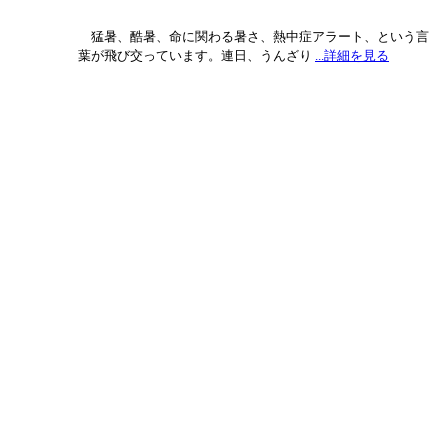
稿
ナ
猛暑、酷暑、命に関わる暑さ、熱中症アラート、という言
葉が飛び交っています。連日、うんざり
...詳細を見る
ビ
ゲ
ー
シ
ョ
ン