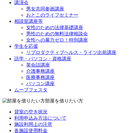
講演会
男女共同参画講座
おとこのライフセミナー
相談室講座等
女性のための法律基礎講座
男性のための無料法律相談会
女性への暴力ゼロ！特別講座
学生を応援
リプロダクティブヘルス・ライツ出前講座
語学・パソコン・資格講座
英会話講座
介護事務講座
医療事務講座
パソコン講座
ムーブフェスタ
部屋を借りたい方
貸室の空き状況
利用申込み方法について
施設利用上の注意
各施設使用料金