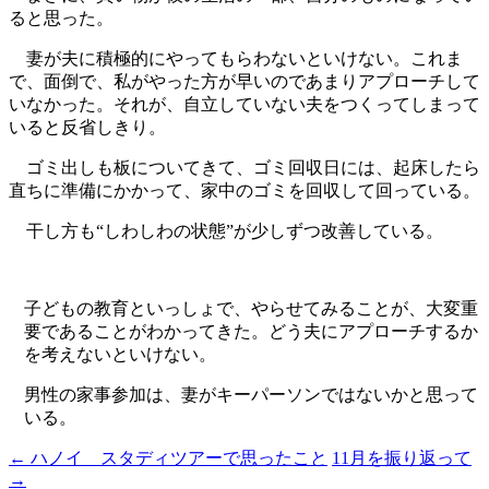
ると思った。
妻が夫に積極的にやってもらわないといけない。これま
で、面倒で、私がやった方が早いのであまりアプローチして
いなかった。それが、自立していない夫をつくってしまって
いると反省しきり。
ゴミ出しも板についてきて、ゴミ回収日には、起床したら
直ちに準備にかかって、家中のゴミを回収して回っている。
干し方も“しわしわの状態”が少しずつ改善している。
子どもの教育といっしょで、やらせてみることが、大変重
要であることがわかってきた。どう夫にアプローチするか
を考えないといけない。
男性の
家事参加は、妻がキーパーソンではないかと思って
いる。
←
ハノイ スタディツアーで思ったこと
11月を振り返って
投
→