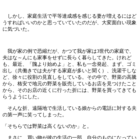
しかし、家庭生活で平等達成感を感じる妻が増えるにはど
うすればいいのかと思っていていたのだが、大変面白い現象
に気づいた。
我が家の例で恐縮だが、かつて我が家は3世代の家庭で、
夫はな～んにも家事をせずに長らく暮らしてきた。けれど
も、最近、「隗より始めよ」と、私も一念発起、まず、ゴミ
出し（共働きでは夫がする家庭が多いと聞く）、洗濯干しな
ど、徐々に役割の見直しをしている。その中で、野菜の高騰
から、格安で地元の野菜を販売しているお店を見つけたこと
から、そのお店の近くに行った折には、野菜を買ってきても
らうようにした。
そんな折、遠隔地で生活している娘からの電話に対する夫
の第一声に笑ってしまった。
「そちらでは野菜は高くないのか」と。
まさに、買い物が彼の生活の一部、自分のものになってい