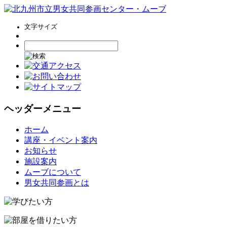
文字サイズ
ヘッダーメニュー
コ
ホーム
ン
講座・イベント案内
テ
お知らせ
ン
施設案内
ツ
ムーブについて
へ
男女共同参画とは
ス
キ
ッ
プ