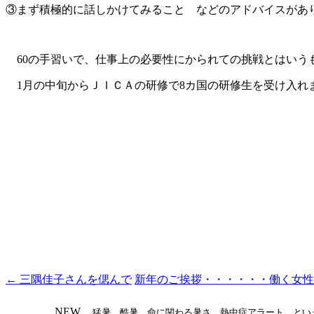
③まず積極的に話しかけてみること などのアドバイスがあ
60の手習いで、仕事上の必要性にかられての挑戦とはいう
1月の中旬からＪＩＣＡの研修で8カ国の研修生を受け入れ
←
三隅佳子さんを偲んで
新年のご挨拶・・・・・・働く女
投
稿
NEW
猛暑、酷暑、命に関わる暑さ、熱中症アラート、とい