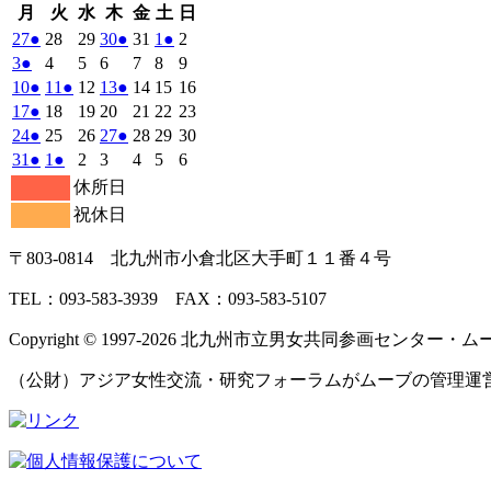
月
火
水
木
金
土
日
月
火
水
木
金
土
日
曜
曜
曜
曜
曜
曜
曜
2026
(1
2026
2026
2026
(1
2026
2026
(1
2026
27
●
28
29
30
●
31
1
●
2
日
日
日
日
日
日
日
年
件
年
年
年
件
年
年
件
年
2026
(1
2026
2026
2026
2026
2026
2026
3
●
4
5
6
7
8
9
7
7
7
7
7
8
8
の
の
の
年
件
年
年
年
年
年
年
2026
(1
2026
(1
2026
2026
(1
2026
2026
2026
10
●
11
●
12
13
●
14
15
16
月
月
月
月
月
月
月
8
イ
8
8
8
イ
8
8
イ
8
の
年
件
年
件
年
年
件
年
年
年
2026
(1
2026
2026
2026
2026
2026
2026
17
●
18
19
20
21
22
23
27
28
29
30
31
1
2
月
月
月
月
月
月
月
ベ
ベ
ベ
8
イ
8
8
8
8
8
8
の
の
の
年
件
年
年
年
年
年
年
2026
(1
2026
2026
2026
(1
2026
2026
2026
24
●
25
26
27
●
28
29
30
日
日
日
日
日
日
日
3
4
5
6
7
8
9
月
月
月
月
月
月
月
ン
ン
ン
ベ
8
イ
8
イ
8
8
イ
8
8
8
の
年
件
年
年
年
件
年
年
年
2026
(1
2026
(1
2026
2026
2026
2026
2026
31
●
1
●
2
3
4
5
6
日
日
日
日
日
日
日
10
11
12
13
14
15
16
月
ト)
月
月
月
ト)
月
月
ト)
月
ン
ベ
ベ
ベ
8
イ
8
8
8
8
8
8
の
の
年
件
年
件
年
年
年
年
年
休所日
日
日
日
日
日
日
日
17
18
19
20
21
22
23
月
ト)
月
月
月
月
月
月
ン
ン
ン
ベ
8
イ
9
9
9
イ
9
9
9
の
の
祝休日
日
日
日
日
日
日
日
24
25
26
27
28
29
30
月
ト)
月
ト)
月
月
ト)
月
月
月
ン
ベ
ベ
イ
イ
日
日
日
日
日
日
日
31
1
2
3
4
5
6
ト)
ン
ン
ベ
ベ
〒803‐0814 北九州市小倉北区大手町１１番４号
日
日
日
日
日
日
日
ト)
ト)
ン
ン
ト)
ト)
TEL：093‐583‐3939 FAX：093‐583‐5107
Copyright © 1997‐2026 北九州市立男女共同参画センター・ムーブ All 
（公財）アジア女性交流・研究フォーラムがムーブの管理運