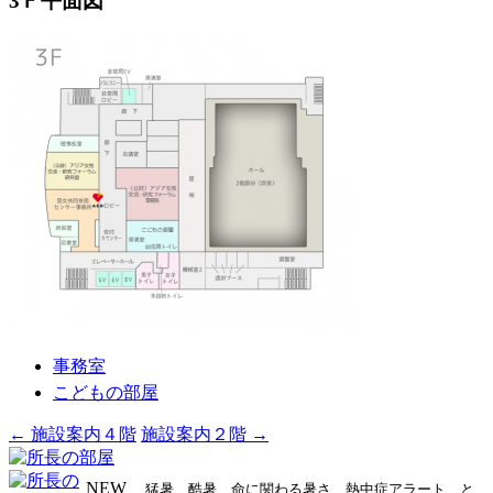
3Ｆ平面図
事務室
こどもの部屋
投
←
施設案内４階
施設案内２階
→
稿
NEW
猛暑、酷暑、命に関わる暑さ、熱中症アラート、と