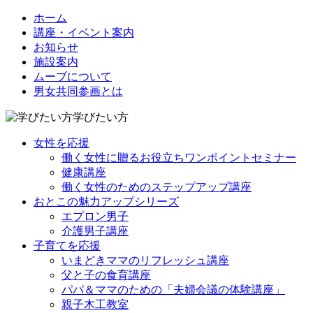
ホーム
講座・イベント案内
お知らせ
施設案内
ムーブについて
男女共同参画とは
学びたい方
女性を応援
働く女性に贈るお役立ちワンポイントセミナー
健康講座
働く女性のためのステップアップ講座
おとこの魅力アップシリーズ
エプロン男子
介護男子講座
子育てを応援
いまどきママのリフレッシュ講座
父と子の食育講座
パパ＆ママのための「夫婦会議の体験講座」
親子木工教室