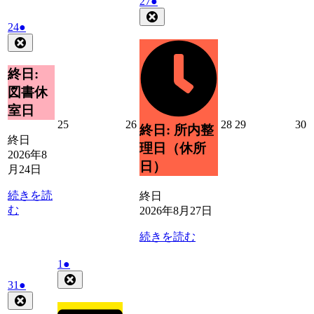
2026
(1
27
●
年
件
Close
2026
(1
24
●
8
の
年
件
Close
月
イ
8
の
27
ベ
月
日
イ
終日:
ン
24
ベ
ト)
図書休
日
ン
室日
ト)
2026
2026
2026
2026
2
25
26
28
29
30
終日: 所内整
年
年
年
年
終日
理日（休所
8
8
8
8
8
2026年8
月
月
月
月
日）
月24日
25
26
28
29
3
日
日
日
日
続きを読
終日
む
2026年8月27日
続きを読む
2026
(1
1
●
年
件
Close
2026
(1
31
●
9
の
年
件
Close
月
イ
8
の