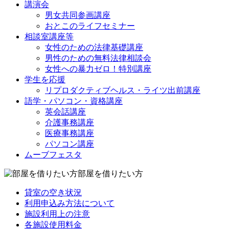
講演会
男女共同参画講座
おとこのライフセミナー
相談室講座等
女性のための法律基礎講座
男性のための無料法律相談会
女性への暴力ゼロ！特別講座
学生を応援
リプロダクティブヘルス・ライツ出前講座
語学・パソコン・資格講座
英会話講座
介護事務講座
医療事務講座
パソコン講座
ムーブフェスタ
部屋を借りたい方
貸室の空き状況
利用申込み方法について
施設利用上の注意
各施設使用料金