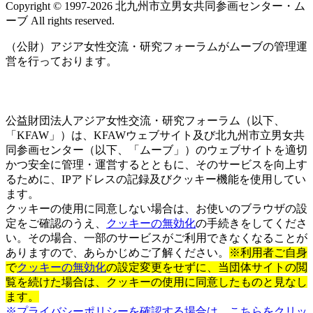
Copyright © 1997‐2026 北九州市立男女共同参画センター・ム
ーブ All rights reserved.
（公財）アジア女性交流・研究フォーラムがムーブの管理運
営を行っております。
公益財団法人アジア女性交流・研究フォーラム（以下、
「KFAW」）は、KFAWウェブサイト及び北九州市立男女共
同参画センター（以下、「ムーブ」）のウェブサイトを適切
かつ安全に管理・運営するとともに、そのサービスを向上す
るために、IPアドレスの記録及びクッキー機能を使用してい
ます。
クッキーの使用に同意しない場合は、お使いのブラウザの設
定をご確認のうえ、
クッキーの無効化
の手続きをしてくださ
い。その場合、一部のサービスがご利用できなくなることが
ありますので、あらかじめご了解ください。
※利用者ご自身
で
クッキーの無効化
の設定変更をせずに、当団体サイトの閲
覧を続けた場合は、クッキーの使用に同意したものと見なし
ます。
※プライバシーポリシーを確認する場合は、こちらをクリッ