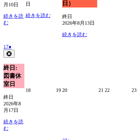
月
月
月
日）
日
月10日
12
14
15
1
日
日
日
続きを読む
続きを読
終日
む
2026年8月13日
続きを読む
2026
(1
17
●
年
件
Close
8
の
月
イ
終日:
17
ベ
図書休
日
ン
室日
ト)
2026
2026
2026
2026
2026
2
18
19
20
21
22
23
年
年
年
年
年
終日
8
8
8
8
8
8
2026年8
月
月
月
月
月
月17日
18
19
20
21
22
2
日
日
日
日
日
続きを読
む