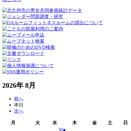
2026年 8月
前へ
本日
次へ
月
火
水
木
金
土
月
火
水
木
金
土
日
曜
曜
曜
曜
曜
曜
2026
(1
30
●