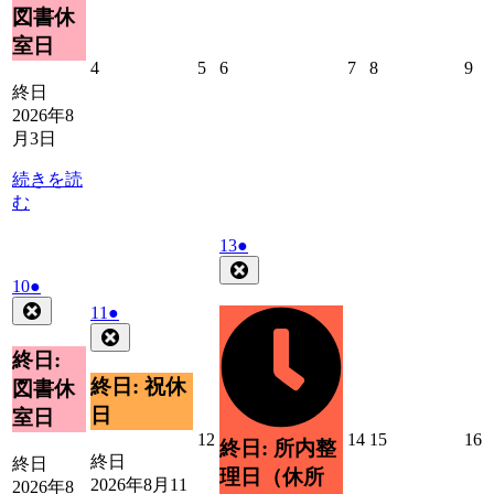
ベ
図書休
日
ン
室日
ト)
2026
2026
2026
2026
2026
20
4
5
6
7
8
9
年
年
年
年
年
年
終日
8
8
8
8
8
8
2026年8
月
月
月
月
月
月
月3日
4
5
6
7
8
9
日
日
日
日
日
日
続きを読
む
2026
(1
13
●
年
件
Close
2026
(1
10
●
8
の
年
件
Close
月
2026
(1
イ
11
●
8
の
13
年
件
Close
ベ
月
日
イ
8
の
終日:
ン
10
ベ
月
イ
ト)
終日: 祝休
図書休
日
11
ン
ベ
日
室日
日
ト)
ン
2026
2026
2026
2
12
14
15
16
終日: 所内整
ト)
年
年
年
終日
終日
理日（休所
8
8
8
8
2026年8月11
2026年8