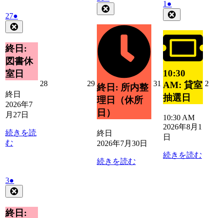
2026
(1
1
●
日
日
日
日
日
日
年
件
Close
年
件
Close
2026
(1
27
●
7
の
8
の
年
件
Close
月
イ
月
イ
7
の
30
ベ
1
ベ
月
日
イ
終日:
ン
日
27
ン
ベ
ト)
図書休
日
ト)
ン
10:30
室日
ト)
2026
2026
2026
20
28
29
31
2
AM: 貸室
終日: 所内整
年
年
年
年
終日
抽選日
理日（休所
7
7
7
8
2026年7
月
月
月
月
日）
月27日
10:30 AM
28
29
31
2
2026年8月1
日
日
日
日
続きを読
終日
日
む
2026年7月30日
続きを読む
続きを読む
2026
(1
3
●
年
件
Close
8
の
月
イ
終日:
3