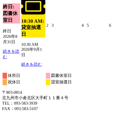
1
ベ
月
イ
終日:
日
ン
31
ベ
図書休
ト)
日
ン
室日
10:30 AM:
ト)
2026
2026
2026
2026
20
2
3
4
5
6
貸室抽選
年
年
年
年
年
終日
日
9
9
9
9
9
2026年8
月
月
月
月
月
月31日
10:30 AM
2
3
4
5
6
2026年9月1
日
日
日
日
日
続きを読
日
む
続きを読む
休所日
図書休室日
祝休日
貸室抽選日
〒803‐0814
北九州市小倉北区大手町１１番４号
TEL：093‐583‐3939
FAX：093‐583‐5107