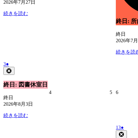
2026年7月27日
7
7
月
月
続きを読む
28
29
日
日
終日: 
終日
2026年7
続きを読
2026
(1
3
●
年
件
Close
8
の
月
イ
終日: 図書休室日
3
ベ
2026
2026
2026
4
5
6
日
ン
終日
年
年
年
ト)
2026年8月3日
8
8
8
月
月
月
続きを読む
4
5
6
日
日
日
2026
(1
13
●
年
件
Close