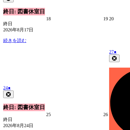
8
の
月
イ
終日: 図書休室日
17
ベ
2026
2026
2026
18
19
20
日
ン
終日
年
年
年
ト)
2026年8月17日
8
8
8
月
月
月
続きを読む
18
19
20
日
日
日
2026
(1
27
●
年
件
Close
8
の
月
イ
27
ベ
日
ン
2026
(1
ト)
24
●
年
件
Close
8
の
月
イ
終日: 図書休室日
24
ベ
2026
2026
25
26
日
ン
終日
年
年
ト)
2026年8月24日
8
8