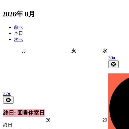
2026年 8月
前へ
本日
次へ
月
火
水
月
火
水
曜
曜
曜
2026
(1
30
●
日
日
日
年
件
Close
7
の
月
イ
30
ベ
日
ン
2026
(1
ト)
27
●
年
件
Close
7
の
月
イ
終日: 図書休室日
27
ベ
2026
2026
28
29
日
ン
終日
年
年
ト)