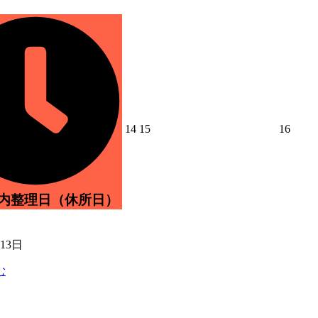
2026
2026
2026
14
15
16
年
年
年
8
8
8
月
月
月
14
15
16
日
日
日
所内整理日（休所日）
月13日
む