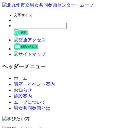
文字サイズ
ヘッダーメニュー
コ
ホーム
ン
講座・イベント案内
テ
お知らせ
ン
施設案内
ツ
ムーブについて
へ
男女共同参画とは
ス
キ
ッ