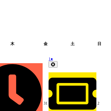
木
金
土
日
木
金
土
日
曜
曜
曜
曜
日
日
日
日
2026
(1
1
●
年
件
Close
8
の
月
イ
1
ベ
日
ン
ト)
2026
2026
31
2
年
年