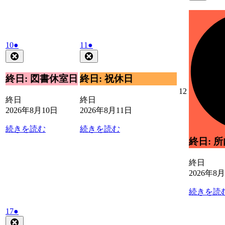
8
の
月
イ
13
ベ
日
ン
2026
(1
2026
(1
ト)
10
●
11
●
年
件
年
件
Close
Close
8
8
の
の
月
月
イ
イ
終日: 図書休室日
終日: 祝休日
10
11
ベ
ベ
2026
12
日
日
ン
ン
終日
終日
年
ト)
ト)
2026年8月10日
2026年8月11日
8
月
続きを読む
続きを読む
12
日
終日: 
終日
2026年8
続きを読
2026
(1
17
●
年
件
Close