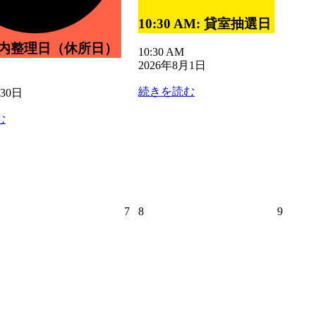
7
8
月
月
10:30 AM: 貸室抽選日
31
2
日
日
所内整理日（休所日）
10:30 AM
2026年8月1日
続きを読む
月30日
む
2026
2026
2026
7
8
9
年
年
年
8
8
8
月
月
月
7
8
9
日
日
日