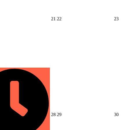
2026
2026
2026
21
22
23
年
年
年
8
8
8
月
月
月
21
22
23
日
日
日
2026
2026
2026
28
29
30
年
年
年
8
8
8