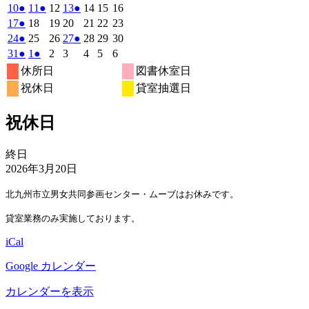
7
7
7
7
7
8
8
の
の
の
年
件
年
年
年
年
年
年
2026
(1
2026
(1
2026
2026
(1
2026
2026
2026
10
●
11
●
12
13
●
14
15
16
月
月
月
月
月
月
月
8
イ
8
8
8
イ
8
8
イ
8
の
年
件
年
件
年
年
件
年
年
年
2026
(1
2026
2026
2026
2026
2026
2026
17
●
18
19
20
21
22
23
27
28
29
30
31
1
2
月
月
月
月
月
月
月
ベ
ベ
ベ
8
イ
8
8
8
8
8
8
の
の
の
年
件
年
年
年
年
年
年
2026
(1
2026
2026
2026
(1
2026
2026
2026
24
●
25
26
27
●
28
29
30
日
日
日
日
日
日
日
3
4
5
6
7
8
9
月
月
月
月
月
月
月
ン
ン
ン
ベ
8
イ
8
イ
8
8
イ
8
8
8
の
年
件
年
年
年
件
年
年
年
2026
(1
2026
(1
2026
2026
2026
2026
2026
31
●
1
●
2
3
4
5
6
日
日
日
日
日
日
日
10
11
12
13
14
15
16
月
ト)
月
月
月
ト)
月
月
ト)
月
ン
ベ
ベ
ベ
8
イ
8
8
8
8
8
8
の
の
年
件
年
件
年
年
年
年
年
休所日
図書休室日
日
日
日
日
日
日
日
17
18
19
20
21
22
23
月
ト)
月
月
月
月
月
月
ン
ン
ン
ベ
8
イ
9
9
9
イ
9
9
9
の
の
祝休日
貸室抽選日
日
日
日
日
日
日
日
24
25
26
27
28
29
30
月
ト)
月
ト)
月
月
ト)
月
月
月
ン
ベ
ベ
イ
イ
日
日
日
日
日
日
日
31
1
2
3
4
5
6
ト)
ン
ン
ベ
ベ
祝休日
日
日
日
日
日
日
日
ト)
ト)
ン
ン
ト)
ト)
祝
終日
休
2026年3月20日
日
北九州市立男女共同参画センター・ムーブはお休みです。
貸室業務のみ実施しております。
iCal
Google カレンダー
カレンダーを表示