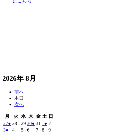
はこちら
2026年 8月
前へ
本日
次へ
月
火
水
木
金
土
日
月
火
水
木
金
土
日
曜
曜
曜
曜
曜
曜
曜
2026
(1
2026
2026
2026
(1
2026
2026
(1
2026
27
●
28
29
30
●
31
1
●
2
日
日
日
日
日
日
日
年
件
年
年
年
件
年
年
件
年
2026
(1
2026
2026
2026
2026
2026
2026
3
●
4
5
6
7
8
9