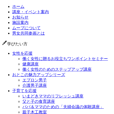
ホーム
講座・イベント案内
お知らせ
施設案内
ムーブについて
男女共同参画とは
学びたい方
女性を応援
働く女性に贈るお役立ちワンポイントセミナー
健康講座
働く女性のためのステップアップ講座
おとこの魅力アップシリーズ
エプロン男子
介護男子講座
子育てを応援
いまどきママのリフレッシュ講座
父と子の食育講座
パパ＆ママのための「夫婦会議の体験講座」
親子木工教室