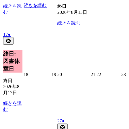
日
日
日
続きを読む
続きを読
終日
む
2026年8月13日
続きを読む
2026
(1
17
●
年
件
Close
8
の
月
イ
終日:
17
ベ
図書休
日
ン
室日
ト)
2026
2026
2026
2026
2026
2
18
19
20
21
22
23
年
年
年
年
年
終日
8
8
8
8
8
8
2026年8
月
月
月
月
月
月17日
18
19
20
21
22
2
日
日
日
日
日
続きを読
む
2026
(1
27
●
年
件
Close