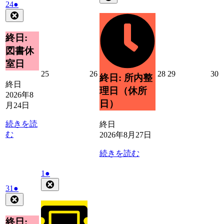
2026
(1
24
●
8
の
年
件
Close
月
イ
8
の
27
ベ
月
日
イ
終日:
ン
24
ベ
ト)
図書休
日
ン
室日
ト)
2026
2026
2026
2026
2
25
26
28
29
30
終日: 所内整
年
年
年
年
終日
理日（休所
8
8
8
8
8
2026年8
月
月
月
月
日）
月24日
25
26
28
29
3
日
日
日
日
続きを読
終日
む
2026年8月27日
続きを読む
2026
(1
1
●
年
件
Close
2026
(1
31
●
9
の
年
件
Close
月
イ
8
の
1
ベ
月
イ
終日:
日