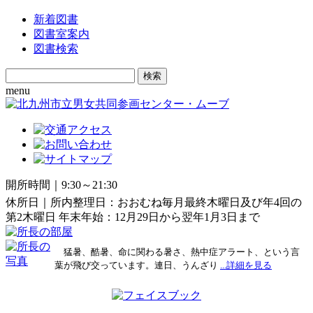
新着図書
図書室案内
図書検索
Search
for:
menu
開所時間｜9:30～21:30
休所日｜所内整理日：おおむね毎月最終木曜日及び年4回の
第2木曜日 年末年始：12月29日から翌年1月3日まで
猛暑、酷暑、命に関わる暑さ、熱中症アラート、という言
葉が飛び交っています。連日、うんざり
...詳細を見る