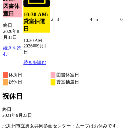
ン
31
ベ
図書休
ト)
日
ン
室日
10:30 AM:
ト)
2026
2026
2026
2026
20
2
3
4
5
6
貸室抽選
年
年
年
年
年
終日
日
9
9
9
9
9
2026年8
月
月
月
月
月
月31日
10:30 AM
2
3
4
5
6
2026年9月1
日
日
日
日
日
続きを読
日
む
続きを読む
休所日
図書休室日
祝休日
貸室抽選日
祝休日
祝
終日
休
2021年9月23日
日
北九州市立男女共同参画センター・ムーブはお休みです。