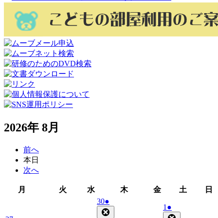
2026年 8月
前へ
本日
次へ
月
火
水
木
金
土
月
火
水
木
金
土
日
曜
曜
曜
曜
曜
曜
2026
(1
30
●
2026
(1
1
●
日
日
日
日
日
日
年
件
Close
年
件
Close