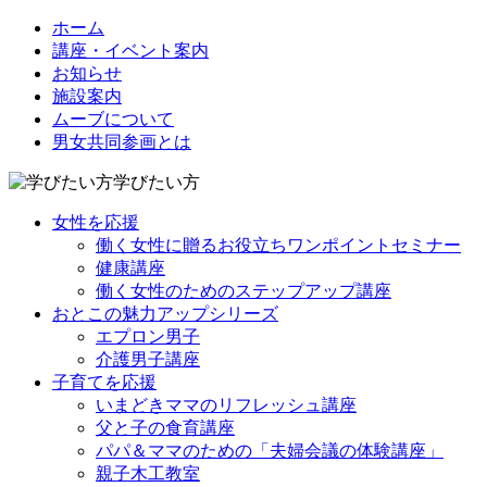
ホーム
講座・イベント案内
お知らせ
施設案内
ムーブについて
男女共同参画とは
学びたい方
女性を応援
働く女性に贈るお役立ちワンポイントセミナー
健康講座
働く女性のためのステップアップ講座
おとこの魅力アップシリーズ
エプロン男子
介護男子講座
子育てを応援
いまどきママのリフレッシュ講座
父と子の食育講座
パパ＆ママのための「夫婦会議の体験講座」
親子木工教室