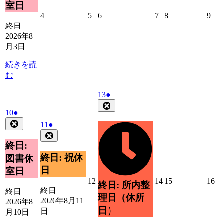
室日
ト)
2026
2026
2026
2026
2026
20
4
5
6
7
8
9
年
年
年
年
年
年
終日
8
8
8
8
8
8
2026年8
月
月
月
月
月
月
月3日
4
5
6
7
8
9
日
日
日
日
日
日
続きを読
む
2026
(1
13
●
年
件
Close
2026
(1
10
●
8
の
年
件
Close
月
2026
(1
イ
11
●
8
の
13
年
件
Close
ベ
月
日
イ
8
の
終日:
ン
10
ベ
月
イ
ト)
終日: 祝休
図書休
日
11
ン
ベ
日
室日
日
ト)
ン
2026
2026
2026
2
12
14
15
16
終日: 所内整
ト)
年
年
年
終日
終日
理日（休所
8
8
8
8
2026年8月11
2026年8
月
月
月
日）
日
月10日
12
14
15
1