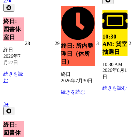
2026
(1
27
●
7
の
8
の
年
件
Close
月
イ
月
イ
7
の
30
ベ
1
ベ
月
日
イ
終日:
ン
日
27
ン
ベ
ト)
図書休
日
ト)
ン
10:30
室日
ト)
2026
2026
2026
20
28
29
31
2
AM: 貸室
終日: 所内整
年
年
年
年
終日
抽選日
理日（休所
7
7
7
8
2026年7
月
月
月
月
日）
月27日
10:30 AM
28
29
31
2
2026年8月1
日
日
日
日
続きを読
終日
日
む
2026年7月30日
続きを読む
続きを読む
2026
(1
3
●
年
件
Close
8
の
月
イ
終日:
3
ベ
図書休
日
ン