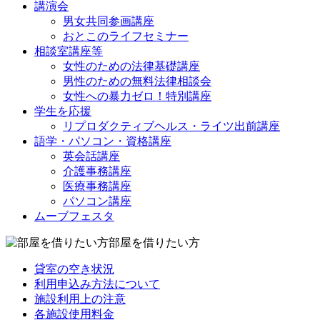
講演会
男女共同参画講座
おとこのライフセミナー
相談室講座等
女性のための法律基礎講座
男性のための無料法律相談会
女性への暴力ゼロ！特別講座
学生を応援
リプロダクティブヘルス・ライツ出前講座
語学・パソコン・資格講座
英会話講座
介護事務講座
医療事務講座
パソコン講座
ムーブフェスタ
部屋を借りたい方
貸室の空き状況
利用申込み方法について
施設利用上の注意
各施設使用料金