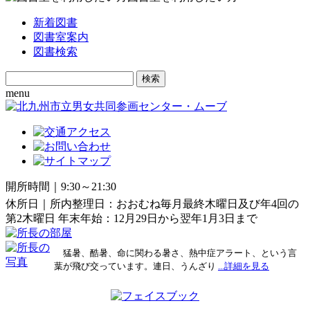
新着図書
図書室案内
図書検索
Search
for:
menu
開所時間｜9:30～21:30
休所日｜所内整理日：おおむね毎月最終木曜日及び年4回の
第2木曜日 年末年始：12月29日から翌年1月3日まで
猛暑、酷暑、命に関わる暑さ、熱中症アラート、という言
葉が飛び交っています。連日、うんざり
...詳細を見る