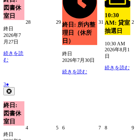
日
27
ン
ベ
ト)
図書休
日
ト)
ン
10:30
室日
ト)
2026
2026
2026
20
28
29
31
2
AM: 貸室
終日: 所内整
年
年
年
年
終日
抽選日
理日（休所
7
7
7
8
2026年7
月
月
月
月
日）
月27日
10:30 AM
28
29
31
2
2026年8月1
日
日
日
日
続きを読
終日
日
む
2026年7月30日
続きを読む
続きを読む
2026
(1
3
●
年
件
Close
8
の
月
イ
終日:
3
ベ
図書休
日
ン
室日
ト)
2026
2026
2026
2026
2026
20
4
5
6
7
8
9
年
年
年
年
年
年
終日
8
8
8
8
8
8