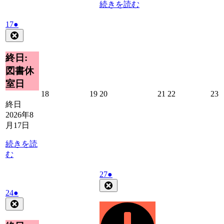
続きを読む
2026
(1
17
●
年
件
Close
8
の
月
イ
終日:
17
ベ
図書休
日
ン
室日
ト)
2026
2026
2026
2026
2026
2
18
19
20
21
22
23
年
年
年
年
年
終日
8
8
8
8
8
8
2026年8
月
月
月
月
月
月17日
18
19
20
21
22
2
日
日
日
日
日
続きを読
む
2026
(1
27
●
年
件
Close
2026
(1
24
●
8
の
年
件
Close
月
イ
8
の
27
ベ
月
日
イ