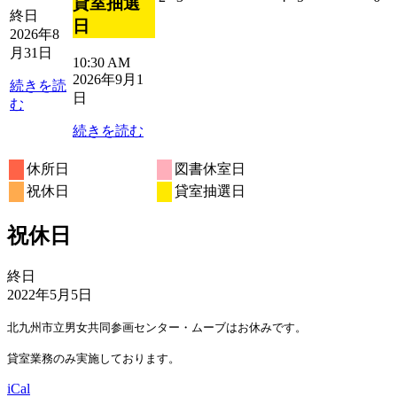
貸室抽選
年
年
年
年
年
終日
日
9
9
9
9
9
2026年8
月
月
月
月
月
月31日
10:30 AM
2
3
4
5
6
2026年9月1
日
日
日
日
日
続きを読
日
む
続きを読む
休所日
図書休室日
祝休日
貸室抽選日
祝休日
祝
終日
休
2022年5月5日
日
北九州市立男女共同参画センター・ムーブはお休みです。
貸室業務のみ実施しております。
iCal