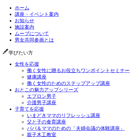
ホーム
講座・イベント案内
お知らせ
施設案内
ムーブについて
男女共同参画とは
学びたい方
女性を応援
働く女性に贈るお役立ちワンポイントセミナー
健康講座
働く女性のためのステップアップ講座
おとこの魅力アップシリーズ
エプロン男子
介護男子講座
子育てを応援
いまどきママのリフレッシュ講座
父と子の食育講座
パパ＆ママのための「夫婦会議の体験講座」
親子木工教室