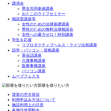
講演会
男女共同参画講座
おとこのライフセミナー
相談室講座等
女性のための法律基礎講座
男性のための無料法律相談会
女性への暴力ゼロ！特別講座
学生を応援
リプロダクティブヘルス・ライツ出前講座
語学・パソコン・資格講座
英会話講座
介護事務講座
医療事務講座
パソコン講座
ムーブフェスタ
部屋を借りたい方
貸室の空き状況
利用申込み方法について
施設利用上の注意
各施設使用料金