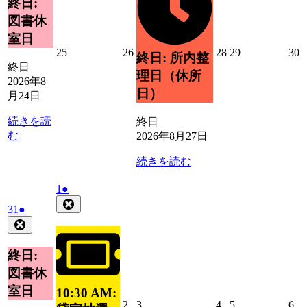
終日:
ン
24
ベ
ト)
図書休
日
ン
室日
ト)
2026
2026
2026
2026
2
25
26
28
29
30
終日: 所内整
年
年
年
年
終日
理日（休所
8
8
8
8
8
2026年8
月
月
月
月
日）
月24日
25
26
28
29
3
日
日
日
日
続きを読
終日
む
2026年8月27日
続きを読む
2026
(1
1
●
年
件
Close
2026
(1
31
●
9
の
年
件
Close
月
イ
8
の
1
ベ
月
イ
終日:
日
ン
31
ベ
図書休
ト)
日
ン
室日
10:30 AM:
ト)
2026
2026
2026
2026
20
2
3
4
5
6