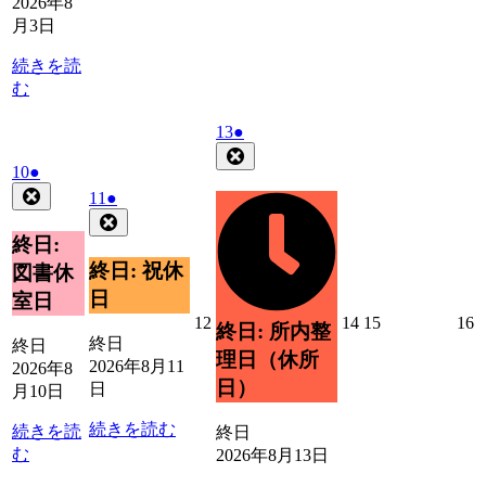
2026年8
月
月
月
月
月
月
月3日
4
5
6
7
8
9
日
日
日
日
日
日
続きを読
む
2026
(1
13
●
年
件
Close
2026
(1
10
●
8
の
年
件
Close
月
2026
(1
イ
11
●
8
の
13
年
件
Close
ベ
月
日
イ
8
の
終日:
ン
10
ベ
月
イ
ト)
終日: 祝休
図書休
日
11
ン
ベ
日
室日
日
ト)
ン
2026
2026
2026
2
12
14
15
16
終日: 所内整
ト)
年
年
年
終日
終日
理日（休所
8
8
8
8
2026年8月11
2026年8
月
月
月
日）
日
月10日
12
14
15
1
日
日
日
続きを読む
続きを読
終日
む
2026年8月13日