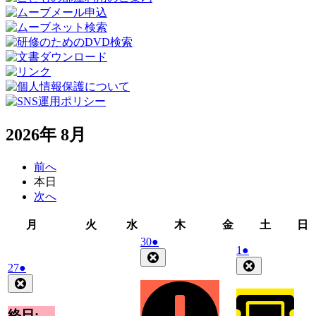
2026年 8月
前へ
本日
次へ
月
火
水
木
金
土
月
火
水
木
金
土
日
曜
曜
曜
曜
曜
曜
2026
(1
30
●
2026
(1
1
●
日
日
日
日
日
日
年
件
Close
年
件
Close
2026
(1
27
●
7
の
8
の
年
件
Close
月
イ
月
イ
7
の
30
ベ
1
ベ
月
日
イ
終日:
ン