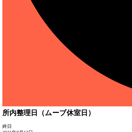
所内整理日（ムーブ休室日）
所
終日