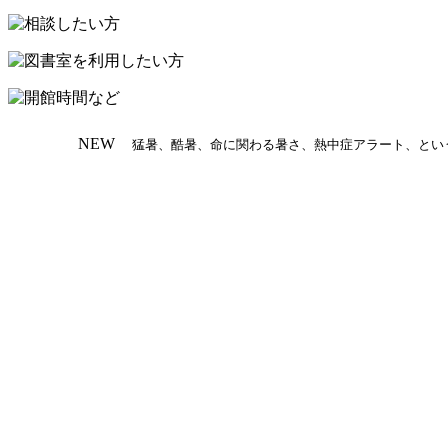
NEW
猛暑、酷暑、命に関わる暑さ、熱中症アラート、とい