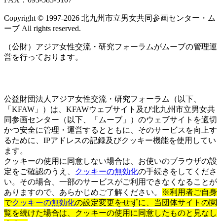
ッ
ト
Copyright © 1997‐2026 北九州市立男女共同参画センター・ム
ラ
ーブ All rights reserved.
イ
ン
（公財）アジア女性交流・研究フォーラムがムーブの管理運
営を行っております。
公益財団法人アジア女性交流・研究フォーラム（以下、
「KFAW」）は、KFAWウェブサイト及び北九州市立男女共
同参画センター（以下、「ムーブ」）のウェブサイトを適切
かつ安全に管理・運営するとともに、そのサービスを向上す
るために、IPアドレスの記録及びクッキー機能を使用してい
ます。
クッキーの使用に同意しない場合は、お使いのブラウザの設
定をご確認のうえ、
クッキーの無効化
の手続きをしてくださ
い。その場合、一部のサービスがご利用できなくなることが
ありますので、あらかじめご了解ください。
※利用者ご自身
で
クッキーの無効化
の設定変更をせずに、当団体サイトの閲
覧を続けた場合は、クッキーの使用に同意したものと見なし