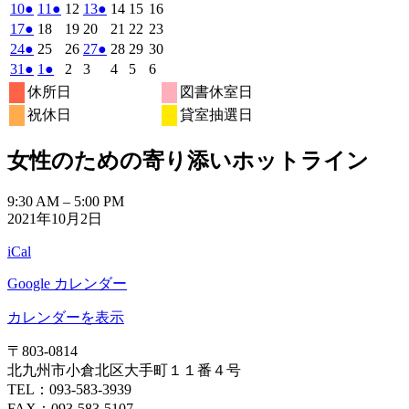
7
7
7
7
7
8
8
の
の
の
年
件
年
年
年
年
年
年
2026
(1
2026
(1
2026
2026
(1
2026
2026
2026
10
●
11
●
12
13
●
14
15
16
月
月
月
月
月
月
月
8
イ
8
8
8
イ
8
8
イ
8
の
年
件
年
件
年
年
件
年
年
年
2026
(1
2026
2026
2026
2026
2026
2026
17
●
18
19
20
21
22
23
27
28
29
30
31
1
2
月
月
月
月
月
月
月
ベ
ベ
ベ
8
イ
8
8
8
8
8
8
の
の
の
年
件
年
年
年
年
年
年
2026
(1
2026
2026
2026
(1
2026
2026
2026
24
●
25
26
27
●
28
29
30
日
日
日
日
日
日
日
3
4
5
6
7
8
9
月
月
月
月
月
月
月
ン
ン
ン
ベ
8
イ
8
イ
8
8
イ
8
8
8
の
年
件
年
年
年
件
年
年
年
2026
(1
2026
(1
2026
2026
2026
2026
2026
31
●
1
●
2
3
4
5
6
日
日
日
日
日
日
日
10
11
12
13
14
15
16
月
ト)
月
月
月
ト)
月
月
ト)
月
ン
ベ
ベ
ベ
8
イ
8
8
8
8
8
8
の
の
年
件
年
件
年
年
年
年
年
休所日
図書休室日
日
日
日
日
日
日
日
17
18
19
20
21
22
23
月
ト)
月
月
月
月
月
月
ン
ン
ン
ベ
8
イ
9
9
9
イ
9
9
9
の
の
祝休日
貸室抽選日
日
日
日
日
日
日
日
24
25
26
27
28
29
30
月
ト)
月
ト)
月
月
ト)
月
月
月
ン
ベ
ベ
イ
イ
日
日
日
日
日
日
日
31
1
2
3
4
5
6
ト)
ン
ン
ベ
ベ
女性のための寄り添いホットライン
日
日
日
日
日
日
日
ト)
ト)
ン
ン
ト)
ト)
女
9:30 AM
–
5:00 PM
2021年10月2日
性
の
iCal
た
め
Google カレンダー
の
寄
カレンダーを表示
り
〒803‐0814
添
北九州市小倉北区大手町１１番４号
い
TEL：093‐583‐3939
ホ
FAX：093‐583‐5107