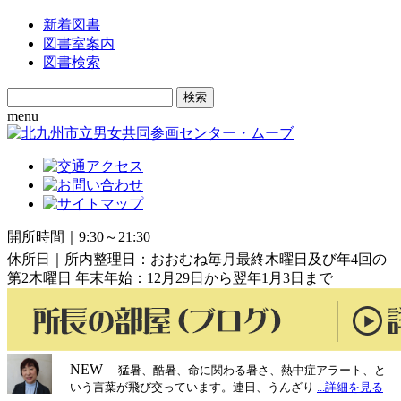
新着図書
図書室案内
図書検索
Search
for:
menu
開所時間｜9:30～21:30
休所日｜所内整理日：おおむね毎月最終木曜日及び年4回の
第2木曜日 年末年始：12月29日から翌年1月3日まで
NEW
猛暑、酷暑、命に関わる暑さ、熱中症アラート、と
いう言葉が飛び交っています。連日、うんざり
...詳細を見る