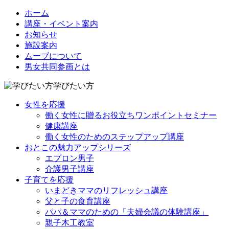
ホーム
講座・イベント案内
お知らせ
施設案内
ムーブについて
男女共同参画とは
学びたい方
女性を応援
働く女性に贈るお役立ちワンポイントセミナー
健康講座
働く女性のためのステップアップ講座
おとこの魅力アップシリーズ
エプロン男子
介護男子講座
子育てを応援
いまどきママのリフレッシュ講座
父と子の食育講座
パパ＆ママのための「夫婦会議の体験講座」
親子木工教室