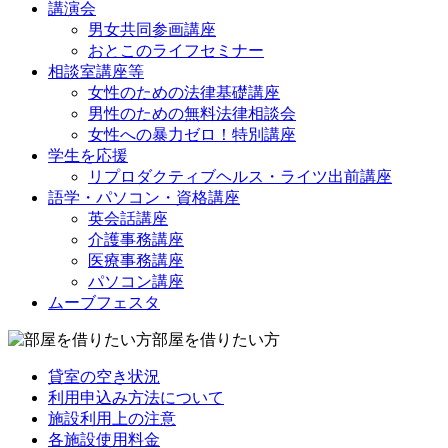
講演会
男女共同参画講座
おとこのライフセミナー
相談室講座等
女性のための法律基礎講座
男性のための無料法律相談会
女性への暴力ゼロ！特別講座
学生を応援
リプロダクティブヘルス・ライツ出前講座
語学・パソコン・資格講座
英会話講座
介護事務講座
医療事務講座
パソコン講座
ムーブフェスタ
部屋を借りたい方
貸室の空き状況
利用申込み方法について
施設利用上の注意
各施設使用料金