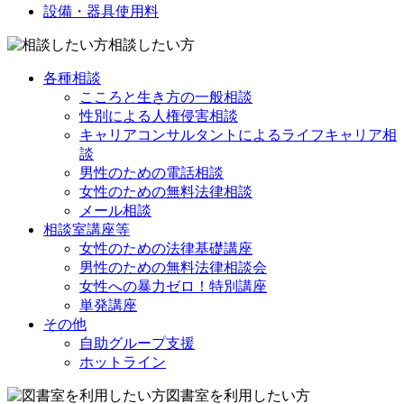
設備・器具使用料
相談したい方
各種相談
こころと生き方の一般相談
性別による人権侵害相談
キャリアコンサルタントによるライフキャリア相
談
男性のための電話相談
女性のための無料法律相談
メール相談
相談室講座等
女性のための法律基礎講座
男性のための無料法律相談会
女性への暴力ゼロ！特別講座
単発講座
その他
自助グループ支援
ホットライン
図書室を利用したい方