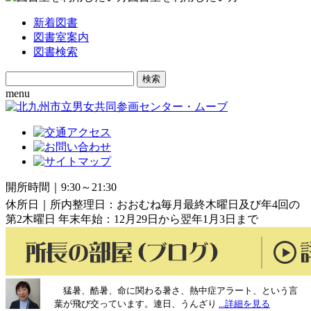
新着図書
図書室案内
図書検索
Search
for:
menu
開所時間｜9:30～21:30
休所日｜所内整理日：おおむね毎月最終木曜日及び年4回の
第2木曜日 年末年始：12月29日から翌年1月3日まで
猛暑、酷暑、命に関わる暑さ、熱中症アラート、という言
葉が飛び交っています。連日、うんざり
...詳細を見る