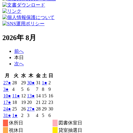
2026年 8月
前へ
本日
次へ
月
火
水
木
金
土
日
月
火
水
木
金
土
日
曜
曜
曜
曜
曜
曜
曜
2026
(1
2026
2026
2026
(1
2026
2026
(1
2026
27
●
28
29
30
●
31
1
●
2
日
日
日
日
日
日
日
年
件
年
年
年
件
年
年
件
年
2026
(1
2026
2026
2026
2026
2026
2026
3
●
4
5
6
7
8
9
7
7
7
7
7
8
8
の
の
の
年
件
年
年
年
年
年
年
2026
(1
2026
(1
2026
2026
(1
2026
2026
2026
10
●
11
●
12
13
●
14
15
16
月
月
月
月
月
月
月
8
イ
8
8
8
イ
8
8
イ
8
の
年
件
年
件
年
年
件
年
年
年
2026
(1
2026
2026
2026
2026
2026
2026
17
●
18
19
20
21
22
23
27
28
29
30
31
1
2
月
月
月
月
月
月
月
ベ
ベ
ベ
8
イ
8
8
8
8
8
8
の
の
の
年
件
年
年
年
年
年
年
2026
(1
2026
2026
2026
(1
2026
2026
2026
24
●
25
26
27
●
28
29
30
日
日
日
日
日
日
日
3
4
5
6
7
8
9
月
月
月
月
月
月
月
ン
ン
ン
ベ
8
イ
8
イ
8
8
イ
8
8
8
の
年
件
年
年
年
件
年
年
年
2026
(1
2026
(1
2026
2026
2026
2026
2026
31
●
1
●
2
3
4
5
6
日
日
日
日
日
日
日
10
11
12
13
14
15
16
月
ト)
月
月
月
ト)
月
月
ト)
月
ン
ベ
ベ
ベ
8
イ
8
8
8
8
8
8
の
の
年
件
年
件
年
年
年
年
年
休所日
図書休室日
日
日
日
日
日
日
日
17
18
19
20
21
22
23
月
ト)
月
月
月
月
月
月
ン
ン
ン
ベ
8
イ
9
9
9
イ
9
9
9
の
の
祝休日
貸室抽選日
日
日
日
日
日
日
日
24
25
26
27
28
29
30
月
ト)
月
ト)
月
月
ト)
月
月
月
ン
ベ
ベ