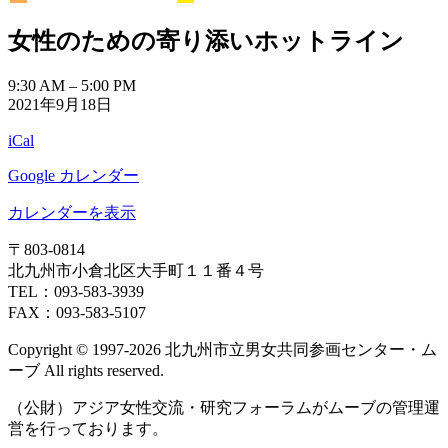
イ
イ
日
日
日
日
日
日
日
31
1
2
3
4
5
6
ト)
ン
ン
ベ
ベ
女性のための寄り添いホットライン
日
日
日
日
日
日
日
ト)
ト)
ン
ン
ト)
ト)
女
9:30 AM
–
5:00 PM
2021年9月18日
性
の
iCal
た
め
Google カレンダー
の
寄
カレンダーを表示
り
〒803‐0814
添
北九州市小倉北区大手町１１番４号
い
TEL：093‐583‐3939
ホ
FAX：093‐583‐5107
ッ
ト
Copyright © 1997‐2026 北九州市立男女共同参画センター・ム
ラ
ーブ All rights reserved.
イ
ン
（公財）アジア女性交流・研究フォーラムがムーブの管理運
営を行っております。