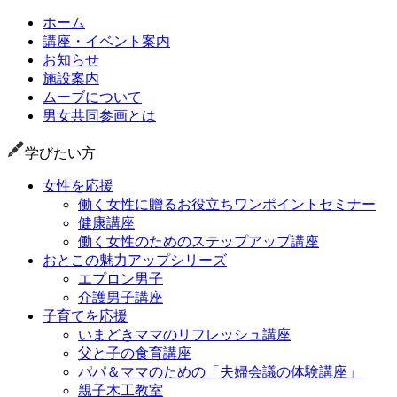
ホーム
講座・イベント案内
お知らせ
施設案内
ムーブについて
男女共同参画とは
学びたい方
女性を応援
働く女性に贈るお役立ちワンポイントセミナー
健康講座
働く女性のためのステップアップ講座
おとこの魅力アップシリーズ
エプロン男子
介護男子講座
子育てを応援
いまどきママのリフレッシュ講座
父と子の食育講座
パパ＆ママのための「夫婦会議の体験講座」
親子木工教室