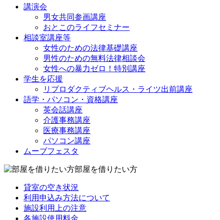
講演会
男女共同参画講座
おとこのライフセミナー
相談室講座等
女性のための法律基礎講座
男性のための無料法律相談会
女性への暴力ゼロ！特別講座
学生を応援
リプロダクティブヘルス・ライツ出前講座
語学・パソコン・資格講座
英会話講座
介護事務講座
医療事務講座
パソコン講座
ムーブフェスタ
部屋を借りたい方
貸室の空き状況
利用申込み方法について
施設利用上の注意
各施設使用料金