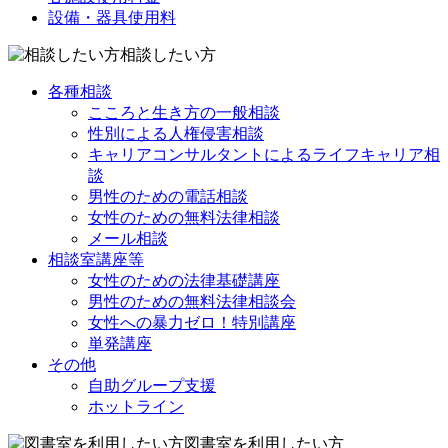
設備・器具使用料
相談したい方
各種相談
こころと生き方の一般相談
性別による人権侵害相談
キャリアコンサルタントによるライフキャリア相
談
男性のための電話相談
女性のための無料法律相談
メール相談
相談室講座等
女性のための法律基礎講座
男性のための無料法律相談会
女性への暴力ゼロ！特別講座
単発講座
その他
自助グループ支援
ホットライン
図書室を利用したい方