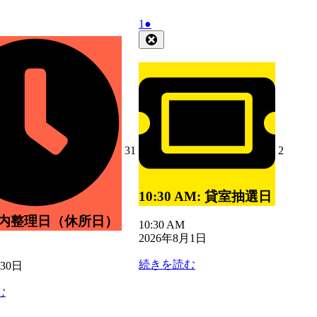
日
日
日
日
2026
(1
1
●
年
件
Close
8
の
月
イ
1
ベ
日
ン
ト)
2026
2026
31
2
年
年
7
8
月
月
10:30 AM: 貸室抽選日
31
2
日
日
所内整理日（休所日）
10:30 AM
2026年8月1日
続きを読む
月30日
む