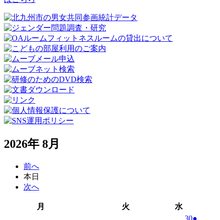
2026年 8月
前へ
本日
次へ
月
火
水
月
火
水
曜
曜
曜
2026
(1
30
●