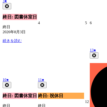
2026
(1
3
●
年
件
Close
8
の
月
イ
終日: 図書休室日
3
ベ
2026
2026
2026
4
5
6
日
ン
終日
年
年
年
ト)
2026年8月3日
8
8
8
月
月
月
続きを読む
4
5
6
日
日
日
2026
(1
13
●
年
件
Close
8
の
月
イ
13
ベ
日
ン
2026
(1
2026
(1
ト)
10
●
11
●
年
件
年
件
Close
Close
8
8
の
の
月
月
イ
イ
終日: 図書休室日
終日: 祝休日
10
11
ベ
ベ
2026
12
日
日
ン
ン
終日
終日
年