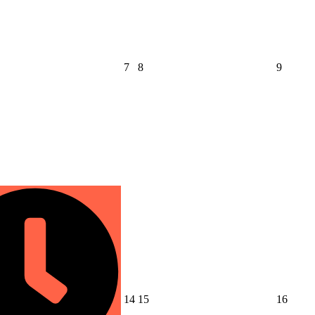
2026
2026
2026
7
8
9
年
年
年
8
8
8
月
月
月
7
8
9
日
日
日
2026
2026
2026
14
15
16
年
年
年