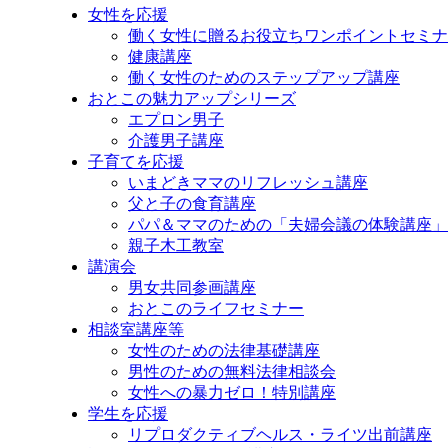
ッ
女性を応援
プ
働く女性に贈るお役立ちワンポイントセミナ
健康講座
働く女性のためのステップアップ講座
おとこの魅力アップシリーズ
エプロン男子
介護男子講座
子育てを応援
いまどきママのリフレッシュ講座
父と子の食育講座
パパ＆ママのための「夫婦会議の体験講座」
親子木工教室
講演会
男女共同参画講座
おとこのライフセミナー
相談室講座等
女性のための法律基礎講座
男性のための無料法律相談会
女性への暴力ゼロ！特別講座
学生を応援
リプロダクティブヘルス・ライツ出前講座