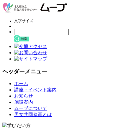
文字サイズ
ヘッダーメニュー
コ
ホーム
ン
講座・イベント案内
テ
お知らせ
ン
施設案内
ツ
ムーブについて
へ
男女共同参画とは
ス
キ