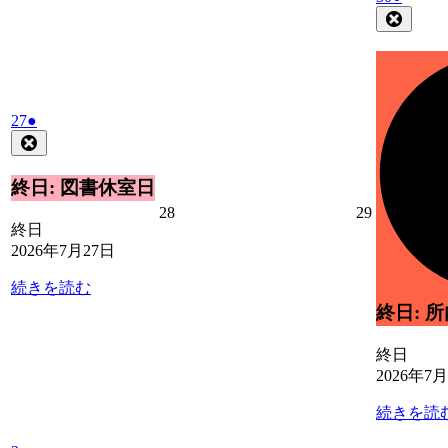
日
日
日
年
件
Close
7
の
月
イ
30
ベ
日
ン
2026
(1
ト)
27
●
年
件
Close
7
の
月
イ
終日: 図書休室日
27
ベ
2026
2026
28
29
日
ン
終日
年
年
ト)
2026年7月27日
7
7
月
月
続きを読む
28
29
日
日
終日: 
終日
2026年7
続きを読