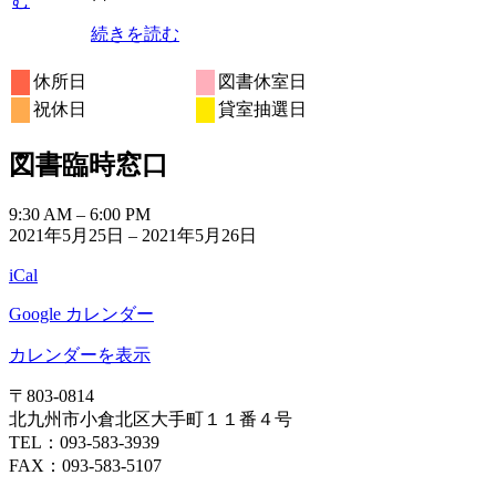
む
続きを読む
休所日
図書休室日
祝休日
貸室抽選日
図書臨時窓口
図
9:30 AM
–
6:00 PM
2021年5月25日
–
2021年5月26日
書
臨
iCal
時
窓
Google カレンダー
口
カレンダーを表示
〒803‐0814
北九州市小倉北区大手町１１番４号
TEL：093‐583‐3939
FAX：093‐583‐5107