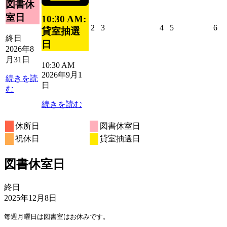
図書休
ト)
日
ン
室日
10:30 AM:
ト)
2026
2026
2026
2026
20
2
3
4
5
6
貸室抽選
年
年
年
年
年
終日
日
9
9
9
9
9
2026年8
月
月
月
月
月
月31日
10:30 AM
2
3
4
5
6
2026年9月1
日
日
日
日
日
続きを読
日
む
続きを読む
休所日
図書休室日
祝休日
貸室抽選日
図書休室日
図
終日
書
2025年12月8日
休
毎週月曜日は図書室はお休みです。
室