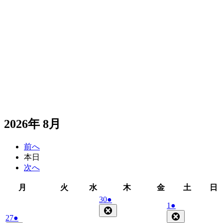
2026年 8月
前へ
本日
次へ
月
火
水
木
金
土
月
火
水
木
金
土
日
曜
曜
曜
曜
曜
曜
2026
(1
30
●
2026
(1
1
●
日
日
日
日
日
日
年
件
Close
年
件
Close
2026
(1
27
●
7
の