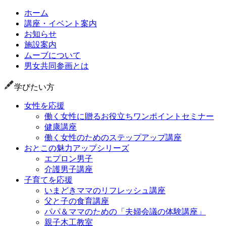
ホーム
講座・イベント案内
お知らせ
施設案内
ムーブについて
男女共同参画とは
学びたい方
女性を応援
働く女性に贈るお役立ちワンポイントセミナー
健康講座
働く女性のためのステップアップ講座
おとこの魅力アップシリーズ
エプロン男子
介護男子講座
子育てを応援
いまどきママのリフレッシュ講座
父と子の食育講座
パパ＆ママのための「夫婦会議の体験講座」
親子木工教室