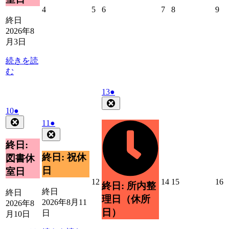
ト)
2026
2026
2026
2026
2026
20
4
5
6
7
8
9
年
年
年
年
年
年
終日
8
8
8
8
8
8
2026年8
月
月
月
月
月
月
月3日
4
5
6
7
8
9
日
日
日
日
日
日
続きを読
む
2026
(1
13
●
年
件
Close
2026
(1
10
●
8
の
年
件
Close
月
2026
(1
イ
11
●
8
の
13
年
件
Close
ベ
月
日
イ
8
の
終日:
ン
10
ベ
月
イ
ト)
終日: 祝休
図書休
日
11
ン
ベ
日
室日
日
ト)
ン
2026
2026
2026
2
12
14
15
16
終日: 所内整
ト)
年
年
年
終日
終日
理日（休所
8
8
8
8
2026年8月11
2026年8
月
月
月
日）
日
月10日
12
14
15
1