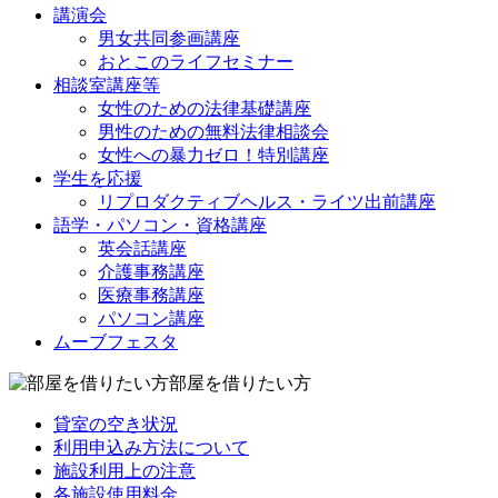
講演会
男女共同参画講座
おとこのライフセミナー
相談室講座等
女性のための法律基礎講座
男性のための無料法律相談会
女性への暴力ゼロ！特別講座
学生を応援
リプロダクティブヘルス・ライツ出前講座
語学・パソコン・資格講座
英会話講座
介護事務講座
医療事務講座
パソコン講座
ムーブフェスタ
部屋を借りたい方
貸室の空き状況
利用申込み方法について
施設利用上の注意
各施設使用料金