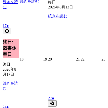
日
日
日
続きを読む
続きを読
終日
む
2026年8月13日
続きを読む
2026
(1
17
●
年
件
Close
8
の
月
イ
終日:
17
ベ
図書休
日
ン
室日
ト)
2026
2026
2026
2026
2026
2
18
19
20
21
22
23
年
年
年
年
年
終日
8
8
8
8
8
8
2026年8
月
月
月
月
月
月17日
18
19
20
21
22
2
日
日
日
日
日
続きを読
む
2026
(1
27
●
年
件
Close
2026
(1
24
●
8
の