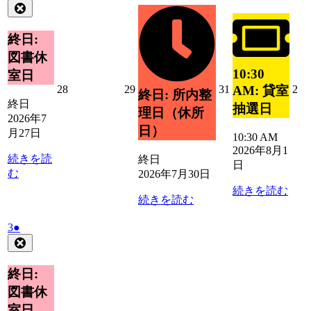
8
の
年
件
Close
月
イ
月
イ
7
の
30
ベ
1
ベ
月
日
イ
終日:
ン
日
27
ン
ベ
ト)
図書休
日
ト)
ン
10:30
室日
ト)
2026
2026
2026
20
28
29
31
2
AM: 貸室
終日: 所内整
年
年
年
年
終日
抽選日
理日（休所
7
7
7
8
2026年7
月
月
月
月
日）
月27日
10:30 AM
28
29
31
2
2026年8月1
日
日
日
日
続きを読
終日
日
む
2026年7月30日
続きを読む
続きを読む
2026
(1
3
●
年
件
Close
8
の
月
イ
終日:
3
ベ
図書休
日
ン
室日