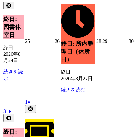
年
件
Close
月
イ
8
の
27
ベ
月
日
イ
終日:
ン
24
ベ
ト)
図書休
日
ン
室日
ト)
2026
2026
2026
2026
2
25
26
28
29
30
終日: 所内整
年
年
年
年
終日
理日（休所
8
8
8
8
8
2026年8
月
月
月
月
日）
月24日
25
26
28
29
3
日
日
日
日
続きを読
終日
む
2026年8月27日
続きを読む
2026
(1
1
●
年
件
Close
2026
(1
31
●
9
の
年
件
Close
月
イ
8
の
1
ベ
月
イ
終日:
日
ン
31
ベ