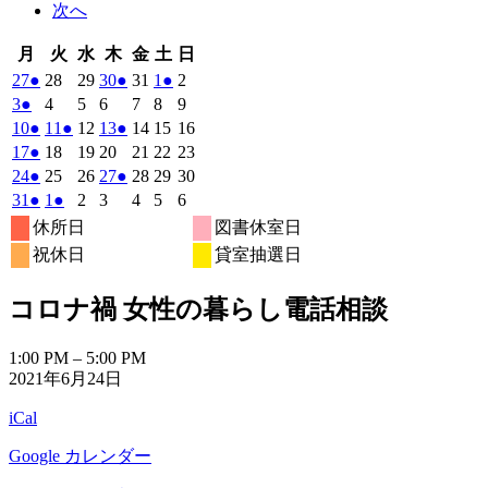
次へ
月
火
水
木
金
土
日
月
火
水
木
金
土
日
曜
曜
曜
曜
曜
曜
曜
2026
(1
2026
2026
2026
(1
2026
2026
(1
2026
27
●
28
29
30
●
31
1
●
2
日
日
日
日
日
日
日
年
件
年
年
年
件
年
年
件
年
2026
(1
2026
2026
2026
2026
2026
2026
3
●
4
5
6
7
8
9
7
7
7
7
7
8
8
の
の
の
年
件
年
年
年
年
年
年
2026
(1
2026
(1
2026
2026
(1
2026
2026
2026
10
●
11
●
12
13
●
14
15
16
月
月
月
月
月
月
月
8
イ
8
8
8
イ
8
8
イ
8
の
年
件
年
件
年
年
件
年
年
年
2026
(1
2026
2026
2026
2026
2026
2026
17
●
18
19
20
21
22
23
27
28
29
30
31
1
2
月
月
月
月
月
月
月
ベ
ベ
ベ
8
イ
8
8
8
8
8
8
の
の
の
年
件
年
年
年
年
年
年
2026
(1
2026
2026
2026
(1
2026
2026
2026
24
●
25
26
27
●
28
29
30
日
日
日
日
日
日
日
3
4
5
6
7
8
9
月
月
月
月
月
月
月
ン
ン
ン
ベ
8
イ
8
イ
8
8
イ
8
8
8
の
年
件
年
年
年
件
年
年
年
2026
(1
2026
(1
2026
2026
2026
2026
2026
31
●
1
●
2
3
4
5
6
日
日
日
日
日
日
日
10
11
12
13
14
15
16
月
ト)
月
月
月
ト)
月
月
ト)
月
ン
ベ
ベ
ベ
8
イ
8
8
8
8
8
8
の
の
年
件
年
件
年
年
年
年
年
休所日
図書休室日
日
日
日
日
日
日
日
17
18
19
20
21
22
23
月
ト)
月
月
月
月
月
月
ン
ン
ン
ベ
8
イ
9
9
9
イ
9
9
9
の
の
祝休日
貸室抽選日
日
日
日
日
日
日
日
24
25
26
27
28
29
30
月
ト)
月
ト)
月
月
ト)
月
月
月
ン
ベ
ベ
イ
イ
日
日
日
日
日
日
日
31
1
2
3
4
5
6
ト)
ン
ン
ベ
ベ
コロナ禍 女性の暮らし電話相談
日
日
日
日
日
日
日
ト)
ト)
ン
ン
ト)
ト)
コ
1:00 PM
–
5:00 PM
2021年6月24日
ロ
ナ
iCal
禍
女
Google カレンダー
性