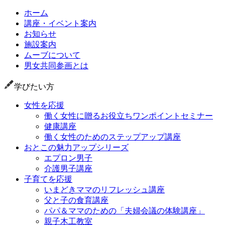
ホーム
講座・イベント案内
お知らせ
施設案内
ムーブについて
男女共同参画とは
学びたい方
女性を応援
働く女性に贈るお役立ちワンポイントセミナー
健康講座
働く女性のためのステップアップ講座
おとこの魅力アップシリーズ
エプロン男子
介護男子講座
子育てを応援
いまどきママのリフレッシュ講座
父と子の食育講座
パパ＆ママのための「夫婦会議の体験講座」
親子木工教室