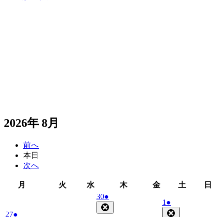
2026年 8月
前へ
本日
次へ
月
火
水
木
金
土
月
火
水
木
金
土
日
曜
曜
曜
曜
曜
曜
2026
(1
30
●
2026
(1
1
●
日
日
日
日
日
日
年
件
Close
年
件
Close
2026
(1
27
●
7
の