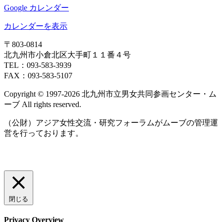
女
Google カレンダー
性
の
カレンダーを表示
暮
〒803‐0814
ら
北九州市小倉北区大手町１１番４号
し
TEL：093‐583‐3939
電
FAX：093‐583‐5107
話
相
Copyright © 1997‐2026 北九州市立男女共同参画センター・ム
談
ーブ All rights reserved.
（公財）アジア女性交流・研究フォーラムがムーブの管理運
営を行っております。
閉じる
Privacy Overview