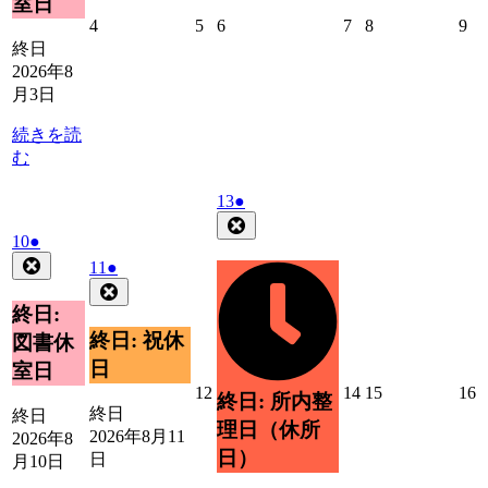
室日
ト)
2026
2026
2026
2026
2026
20
4
5
6
7
8
9
年
年
年
年
年
年
終日
8
8
8
8
8
8
2026年8
月
月
月
月
月
月
月3日
4
5
6
7
8
9
日
日
日
日
日
日
続きを読
む
2026
(1
13
●
年
件
Close
2026
(1
10
●
8
の
年
件
Close
月
2026
(1
イ
11
●
8
の
13
年
件
Close
ベ
月
日
イ
8
の
終日:
ン
10
ベ
月
イ
ト)
終日: 祝休
図書休
日
11
ン
ベ
日
室日
日
ト)
ン
2026
2026
2026
2
12
14
15
16
終日: 所内整
ト)
年
年
年
終日
終日
理日（休所
8
8
8
8
2026年8月11
2026年8
月
月
月
日）
日
月10日
12
14
15
1