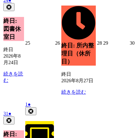
24
●
8
の
年
件
Close
月
イ
8
の
27
ベ
月
日
イ
終日:
ン
24
ベ
ト)
図書休
日
ン
室日
ト)
2026
2026
2026
2026
2
25
26
28
29
30
終日: 所内整
年
年
年
年
終日
理日（休所
8
8
8
8
8
2026年8
月
月
月
月
日）
月24日
25
26
28
29
3
日
日
日
日
続きを読
終日
む
2026年8月27日
続きを読む
2026
(1
1
●
年
件
Close
2026
(1
31
●
9
の
年
件
Close
月
イ
8
の
1
ベ
月
イ
終日:
日
ン
31