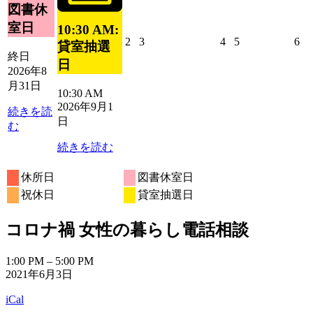
ベ
図書休
ト)
日
ン
室日
10:30 AM:
ト)
2026
2026
2026
2026
20
2
3
4
5
6
貸室抽選
年
年
年
年
年
終日
日
9
9
9
9
9
2026年8
月
月
月
月
月
月31日
10:30 AM
2
3
4
5
6
2026年9月1
日
日
日
日
日
続きを読
日
む
続きを読む
休所日
図書休室日
祝休日
貸室抽選日
コロナ禍 女性の暮らし電話相談
コ
1:00 PM
–
5:00 PM
2021年6月3日
ロ
ナ
iCal
禍