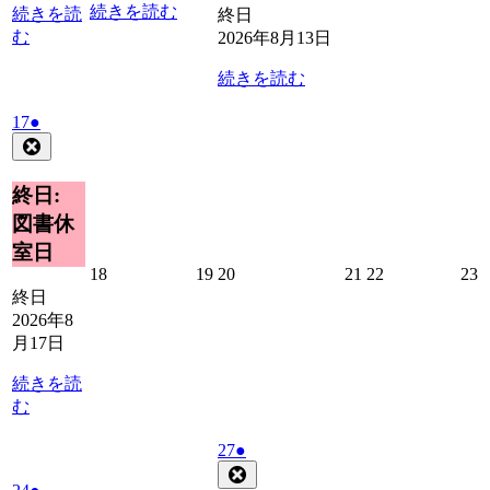
日
日
日
続きを読む
続きを読
終日
む
2026年8月13日
続きを読む
2026
(1
17
●
年
件
Close
8
の
月
イ
終日:
17
ベ
図書休
日
ン
室日
ト)
2026
2026
2026
2026
2026
2
18
19
20
21
22
23
年
年
年
年
年
終日
8
8
8
8
8
8
2026年8
月
月
月
月
月
月17日
18
19
20
21
22
2
日
日
日
日
日
続きを読
む
2026
(1
27
●
年
件
Close
2026
(1