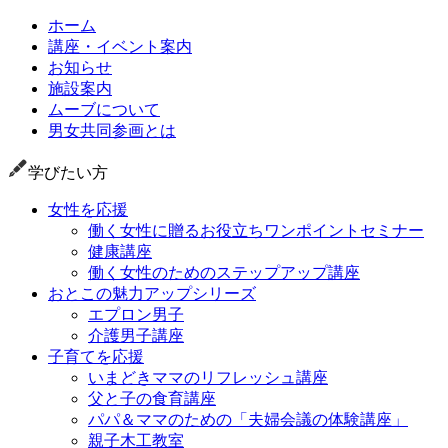
ホーム
講座・イベント案内
お知らせ
施設案内
ムーブについて
男女共同参画とは
学びたい方
女性を応援
働く女性に贈るお役立ちワンポイントセミナー
健康講座
働く女性のためのステップアップ講座
おとこの魅力アップシリーズ
エプロン男子
介護男子講座
子育てを応援
いまどきママのリフレッシュ講座
父と子の食育講座
パパ＆ママのための「夫婦会議の体験講座」
親子木工教室