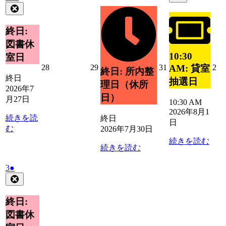
8
の
年
件
Close
月
イ
月
イ
7
の
30
ベ
1
ベ
月
日
イ
終日:
ン
日
27
ン
ベ
ト)
図書休
日
ト)
ン
10:30
室日
ト)
2026
2026
2026
20
28
29
31
2
AM: 貸室
終日: 所内整
年
年
年
年
終日
抽選日
理日（休所
7
7
7
8
2026年7
月
月
月
月
日）
月27日
10:30 AM
28
29
31
2
2026年8月1
日
日
日
日
続きを読
終日
日
む
2026年7月30日
続きを読む
続きを読む
2026
(1
3
●
年
件
Close
8
の
月
イ
終日:
3
ベ
図書休
日
ン