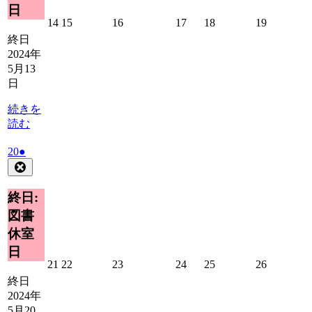
日
2024
2024
2024
2024
2024
2024
14
15
16
17
18
19
年
年
年
年
年
年
終日
5
5
5
5
5
5
2024年
月
月
月
月
月
月
5月13
14
15
16
17
18
19
日
日
日
日
日
日
日
続きを
読む
2024
(1
20
●
年
件
Close
5
の
月
イ
終日:
20
ベ
図書
日
ン
休室
ト)
日
2024
2024
2024
2024
2024
2024
21
22
23
24
25
26
年
年
年
年
年
年
終日
5
5
5
5
5
5
2024年
月
月
月
月
月
月
5月20