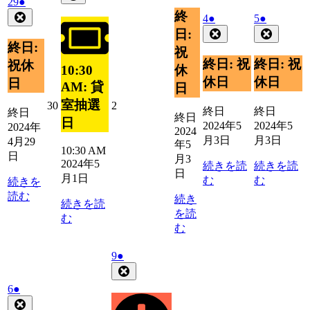
2024
(1
29
●
5
の
月
イ
年
件
終
Close
2024
(1
2024
(1
4
●
5
●
月
イ
3
ベ
4
の
年
件
年
件
Close
Close
1
日:
ベ
日
月
ン
イ
5
5
の
の
日
終日:
ン
祝
29
ト)
ベ
月
月
イ
イ
終日: 祝
終日: 祝
祝休
ト)
日
10:30
休
4
5
ン
ベ
ベ
休日
休日
日
日
日
AM: 貸
ト)
日
ン
ン
ト)
ト)
室抽選
2024
2024
30
2
終日
終日
終日
終日
年
年
日
2024年5
2024年5
2024年
2024
4
5
月3日
月3日
4月29
年5
月
月
10:30 AM
日
30
2
月3
2024年5
続きを読
続きを読
日
日
日
月1日
む
む
続きを
読む
続き
続きを読
を読
む
む
2024
(1
9
●
年
件
Close
5
の
2024
(1
6
●
月
イ
年
件
Close
9