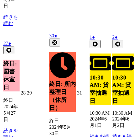
21
22
23
24
25
26
日
日
日
日
日
日
日
続きを
読む
2024
(1
30
●
2024
(1
2024
(1
1
●
2
●
年
件
Close
年
件
年
件
2024
(1
27
●
Close
Close
5
の
年
件
6
6
の
の
Close
月
イ
月
月
5
の
イ
イ
30
ベ
月
1
2
イ
ベ
ベ
終日:
日
日
日
27
ン
ベ
ン
ン
図書
日
ト)
ン
ト)
ト)
10:30
10:30
休室
ト)
終日: 所内
AM: 貸
AM: 貸
日
整理日
室抽選
室抽選
2024
2024
2024
28
29
31
年
年
年
（休所
日
日
終日
5
5
5
2024年
日）
月
月
月
5月27
10:30 AM
10:30 AM
28
29
31
2024年6
2024年6
日
終日
日
日
日
月1日
月2日
2024年5月
続きを
30日
続きを読
続きを読