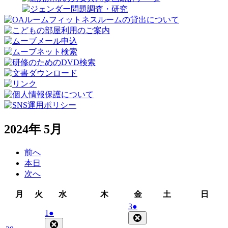
2024年 5月
前へ
本日
次へ
月
火
水
木
金
土
日
月
火
水
木
金
土
日
曜
曜
曜
曜
曜
曜
曜
2024
(1
3
●
2024
(1
1
●
日
日
日
日
日
日
日
年
件
Close
年
件
Close
5
の