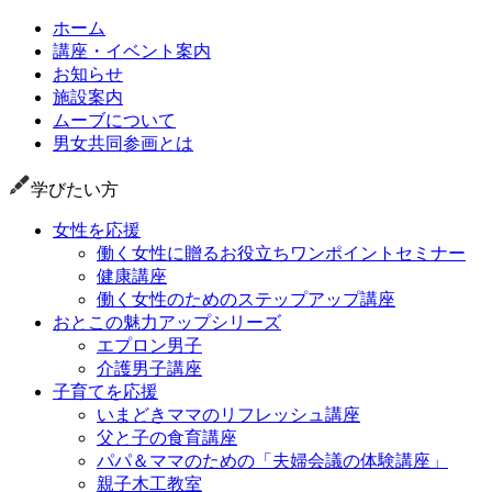
ホーム
講座・イベント案内
お知らせ
施設案内
ムーブについて
男女共同参画とは
学びたい方
女性を応援
働く女性に贈るお役立ちワンポイントセミナー
健康講座
働く女性のためのステップアップ講座
おとこの魅力アップシリーズ
エプロン男子
介護男子講座
子育てを応援
いまどきママのリフレッシュ講座
父と子の食育講座
パパ＆ママのための「夫婦会議の体験講座」
親子木工教室