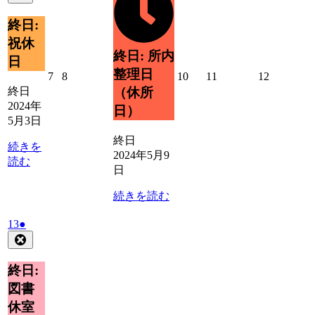
ベ
5
の
日
ン
月
イ
終日:
ト)
6
ベ
祝休
日
ン
終日: 所内
日
ト)
整理日
2024
2024
2024
2024
2024
7
8
10
11
12
年
年
年
年
年
終日
（休所
5
5
5
5
5
2024年
日）
月
月
月
月
月
5月3日
7
8
10
11
12
終日
日
日
日
日
日
続きを
2024年5月9
読む
日
続きを読む
2024
(1
13
●
年
件
Close
5
の
月
イ
終日:
13
ベ
図書
日
ン
休室
ト)