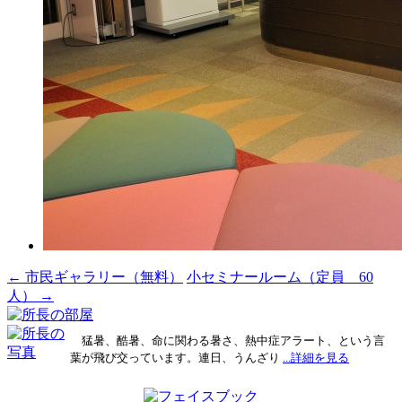
投
←
市民ギャラリー（無料）
小セミナールーム（定員 60
人）
→
稿
ナ
猛暑、酷暑、命に関わる暑さ、熱中症アラート、という言
ビ
葉が飛び交っています。連日、うんざり
...詳細を見る
ゲ
ー