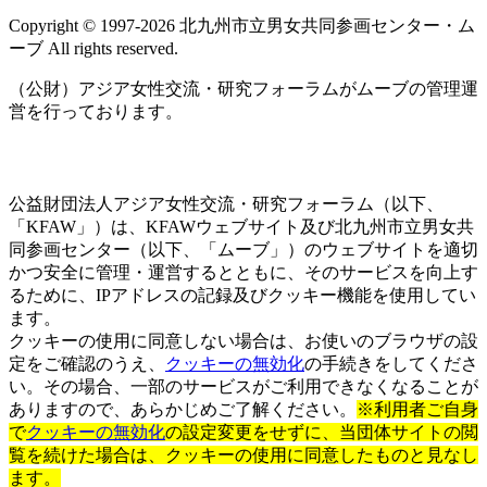
ト
Copyright © 1997‐2026 北九州市立男女共同参画センター・ム
ラ
ーブ All rights reserved.
イ
ン
（公財）アジア女性交流・研究フォーラムがムーブの管理運
営を行っております。
公益財団法人アジア女性交流・研究フォーラム（以下、
「KFAW」）は、KFAWウェブサイト及び北九州市立男女共
同参画センター（以下、「ムーブ」）のウェブサイトを適切
かつ安全に管理・運営するとともに、そのサービスを向上す
るために、IPアドレスの記録及びクッキー機能を使用してい
ます。
クッキーの使用に同意しない場合は、お使いのブラウザの設
定をご確認のうえ、
クッキーの無効化
の手続きをしてくださ
い。その場合、一部のサービスがご利用できなくなることが
ありますので、あらかじめご了解ください。
※利用者ご自身
で
クッキーの無効化
の設定変更をせずに、当団体サイトの閲
覧を続けた場合は、クッキーの使用に同意したものと見なし
ます。