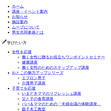
ホーム
講座・イベント案内
お知らせ
施設案内
ムーブについて
男女共同参画とは
学びたい方
女性を応援
働く女性に贈るお役立ちワンポイントセミナー
健康講座
働く女性のためのステップアップ講座
おとこの魅力アップシリーズ
エプロン男子
介護男子講座
子育てを応援
いまどきママのリフレッシュ講座
父と子の食育講座
パパ＆ママのための「夫婦会議の体験講座」
親子木工教室