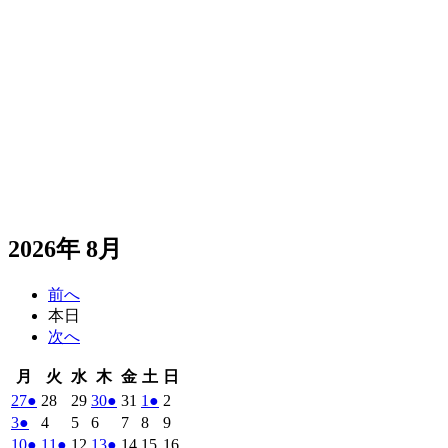
2026年 8月
前へ
本日
次へ
月
火
水
木
金
土
日
月
火
水
木
金
土
日
曜
曜
曜
曜
曜
曜
曜
2026
(1
2026
2026
2026
(1
2026
2026
(1
2026
27
●
28
29
30
●
31
1
●
2
日
日
日
日
日
日
日
年
件
年
年
年
件
年
年
件
年
2026
(1
2026
2026
2026
2026
2026
2026
3
●
4
5
6
7
8
9
7
7
7
7
7
8
8
の
の
の
年
件
年
年
年
年
年
年
2026
(1
2026
(1
2026
2026
(1
2026
2026
2026
10
●
11
●
12
13
●
14
15
16