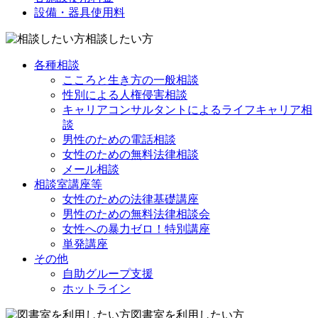
設備・器具使用料
相談したい方
各種相談
こころと生き方の一般相談
性別による人権侵害相談
キャリアコンサルタントによるライフキャリア相
談
男性のための電話相談
女性のための無料法律相談
メール相談
相談室講座等
女性のための法律基礎講座
男性のための無料法律相談会
女性への暴力ゼロ！特別講座
単発講座
その他
自助グループ支援
ホットライン
図書室を利用したい方