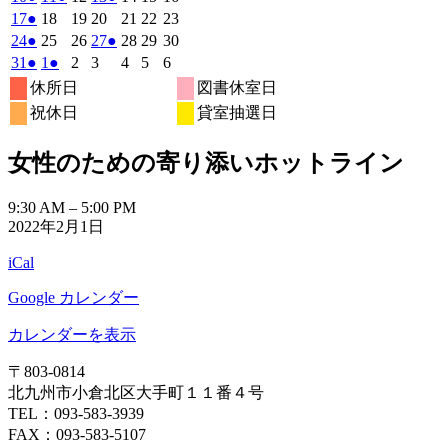
月
月
月
月
月
月
月
8
イ
8
8
8
イ
8
8
イ
8
の
年
件
年
件
年
年
件
年
年
年
2026
(1
2026
2026
2026
2026
2026
2026
17
●
18
19
20
21
22
23
27
28
29
30
31
1
2
月
月
月
月
月
月
月
ベ
ベ
ベ
8
イ
8
8
8
8
8
8
の
の
の
年
件
年
年
年
年
年
年
2026
(1
2026
2026
2026
(1
2026
2026
2026
24
●
25
26
27
●
28
29
30
日
日
日
日
日
日
日
3
4
5
6
7
8
9
月
月
月
月
月
月
月
ン
ン
ン
ベ
8
イ
8
イ
8
8
イ
8
8
8
の
年
件
年
年
年
件
年
年
年
2026
(1
2026
(1
2026
2026
2026
2026
2026
31
●
1
●
2
3
4
5
6
日
日
日
日
日
日
日
10
11
12
13
14
15
16
月
ト)
月
月
月
ト)
月
月
ト)
月
ン
ベ
ベ
ベ
8
イ
8
8
8
8
8
8
の
の
年
件
年
件
年
年
年
年
年
休所日
図書休室日
日
日
日
日
日
日
日
17
18
19
20
21
22
23
月
ト)
月
月
月
月
月
月
ン
ン
ン
ベ
8
イ
9
9
9
イ
9
9
9
の
の
祝休日
貸室抽選日
日
日
日
日
日
日
日
24
25
26
27
28
29
30
月
ト)
月
ト)
月
月
ト)
月
月
月
ン
ベ
ベ
イ
イ
日
日
日
日
日
日
日
31
1
2
3
4
5
6
ト)
ン
ン
ベ
ベ
女性のための寄り添いホットライン
日
日
日
日
日
日
日
ト)
ト)
ン
ン
ト)
ト)
女
9:30 AM
–
5:00 PM
2022年2月1日
性
の
iCal
た
め
Google カレンダー
の
寄
カレンダーを表示
り
〒803‐0814
添
北九州市小倉北区大手町１１番４号
い
TEL：093‐583‐3939
ホ
FAX：093‐583‐5107
ッ