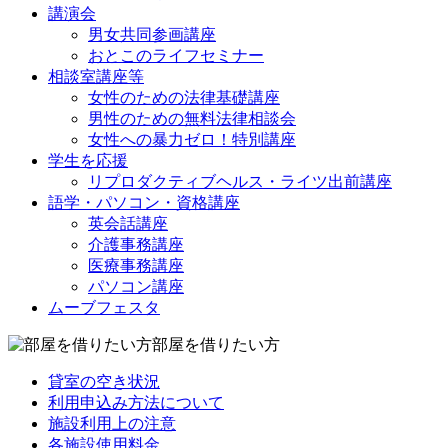
講演会
男女共同参画講座
おとこのライフセミナー
相談室講座等
女性のための法律基礎講座
男性のための無料法律相談会
女性への暴力ゼロ！特別講座
学生を応援
リプロダクティブヘルス・ライツ出前講座
語学・パソコン・資格講座
英会話講座
介護事務講座
医療事務講座
パソコン講座
ムーブフェスタ
部屋を借りたい方
貸室の空き状況
利用申込み方法について
施設利用上の注意
各施設使用料金