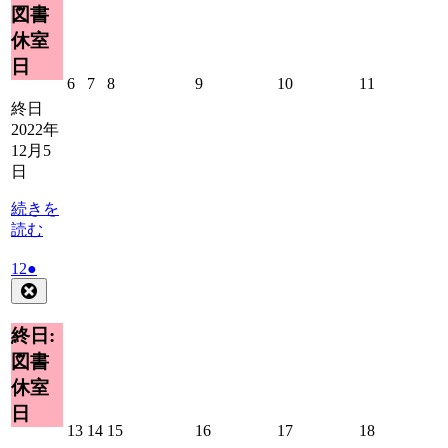
ベ
図書
日
ン
休室
ト)
日
2022
2022
2022
2022
2022
2022
6
7
8
9
10
11
年
年
年
年
年
年
終日
12
12
12
12
12
12
2022年
月
月
月
月
月
月
12月5
6
7
8
9
10
11
日
日
日
日
日
日
日
続きを
読む
2022
(1
12
●
年
件
Close
12
の
月
イ
終日:
12
ベ
図書
日
ン
休室
ト)
日
2022
2022
2022
2022
2022
2022
13
14
15
16
17
18