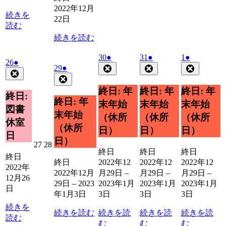
日
日
日
日
日
2022年12月
続きを
22日
読む
続きを読む
2022
(1
2022
(1
2023
(1
30
●
31
●
1
●
2022
(1
26
●
年
件
年
件
年
件
2022
(1
Close
Close
Close
29
●
年
件
Close
12
12
1
年
件
の
の
の
Close
12
の
月
月
月
12
の
イ
イ
イ
終日: 年
終日: 年
終日: 年
月
イ
終日:
30
31
1
月
イ
ベ
ベ
ベ
終日: 年
26
末年始
末年始
末年始
ベ
日
日
日
29
図書
ベ
ン
ン
ン
日
末年始
ン
（休所
（休所
（休所
日
ン
ト)
ト)
ト)
休室
ト)
（休所
日）
日）
日）
ト)
日
日）
2022
2022
27
28
終日
終日
終日
年
年
終日
終日
2022年12
2022年12
2022年12
12
12
2022年
2022年12月
月29日
–
月29日
–
月29日
–
月
月
12月26
29日
–
2023
2023年1月
2023年1月
2023年1月
27
28
日
日
日
年1月3日
3日
3日
3日
続きを
続きを読む
続きを読
続きを読
続きを読
読む
む
む
む