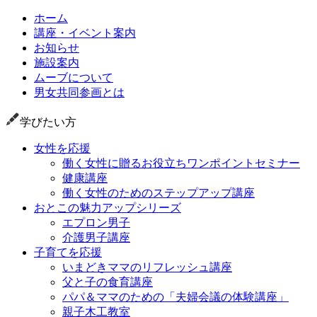
ホーム
講座・イベント案内
お知らせ
施設案内
ムーブについて
男女共同参画とは
学びたい方
女性を応援
働く女性に贈るお役立ちワンポイントセミナー
健康講座
働く女性のためのステップアップ講座
おとこの魅力アップシリーズ
エプロン男子
介護男子講座
子育てを応援
いまどきママのリフレッシュ講座
父と子の食育講座
パパ＆ママのための「夫婦会議の体験講座」
親子木工教室