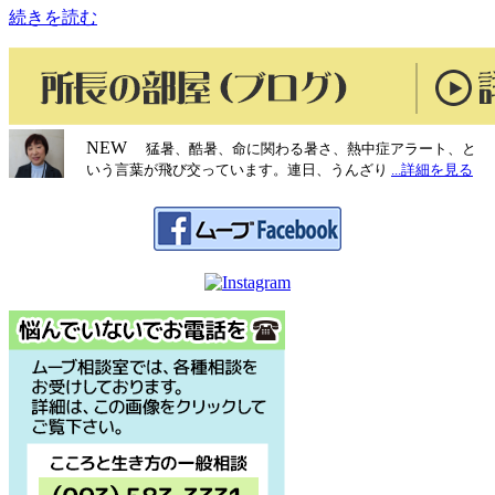
続きを読む
所
日）
NEW
猛暑、酷暑、命に関わる暑さ、熱中症アラート、と
いう言葉が飛び交っています。連日、うんざり
...詳細を見る