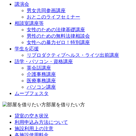
講演会
男女共同参画講座
おとこのライフセミナー
相談室講座等
女性のための法律基礎講座
男性のための無料法律相談会
女性への暴力ゼロ！特別講座
学生を応援
リプロダクティブヘルス・ライツ出前講座
語学・パソコン・資格講座
英会話講座
介護事務講座
医療事務講座
パソコン講座
ムーブフェスタ
部屋を借りたい方
貸室の空き状況
利用申込み方法について
施設利用上の注意
各施設使用料金