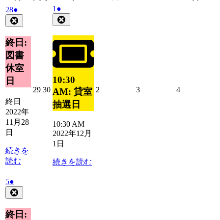
曜
曜
曜
曜
曜
曜
曜
2022
(1
1
●
2022
(1
28
●
日
日
日
日
日
日
日
年
件
年
件
Close
Close
12
の
11
の
月
月
イ
イ
終日:
1
28
ベ
ベ
図書
日
日
ン
ン
休室
ト)
ト)
10:30
日
2022
2022
2022
2022
2022
29
30
2
3
4
AM: 貸室
年
年
年
年
年
終日
抽選日
11
11
12
12
12
2022年
月
月
月
月
月
11月28
10:30 AM
29
30
2
3
4
日
2022年12月
日
日
日
日
日
1日
続きを
読む
続きを読む
2022
(1
5
●
年
件
Close
12
の
月
イ
終日:
5