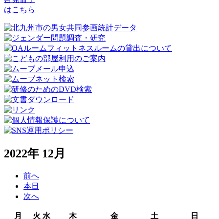
はこちら
2022年 12月
前へ
本日
次へ
月
火
水
木
金
土
日
月
火
水
木
金
土
日