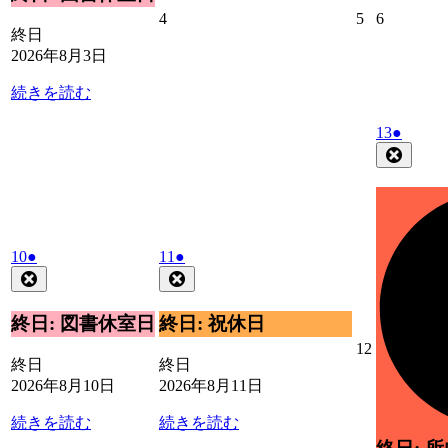
3
ベ
2026
2026
2026
4
5
6
日
ン
終日
年
年
年
ト)
2026年8月3日
8
8
8
月
月
月
続きを読む
4
5
6
日
日
日
2026
(1
13
●
年
件
Close
8
の
月
イ
13
ベ
日
ン
2026
(1
2026
(1
ト)
10
●
11
●
年
件
年
件
Close
Close
8
8
の
の
月
月
イ
イ
終日: 図書休室日
終日: 祝休日
10
11
ベ
ベ
2026
12
日
日
ン
ン
終日
終日
年
ト)
ト)
2026年8月10日
2026年8月11日
8
月
続きを読む
続きを読む
12
日