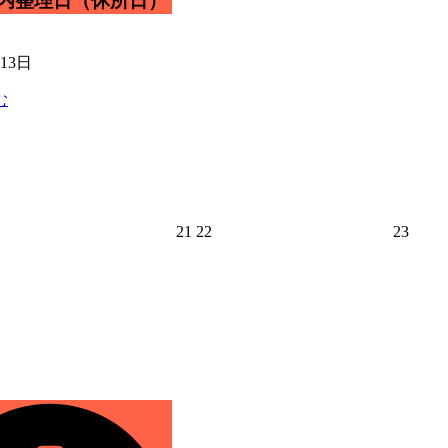
所内整理日（休所日）
月13日
む
2026
2026
2026
21
22
23
年
年
年
8
8
8
月
月
月
21
22
23
日
日
日