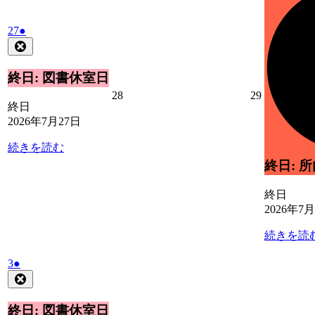
ベ
日
ン
2026
(1
ト)
27
●
年
件
Close
7
の
月
イ
終日: 図書休室日
27
ベ
2026
2026
28
29
日
ン
終日
年
年
ト)
2026年7月27日
7
7
月
月
続きを読む
28
29
日
日
終日: 
終日
2026年7
続きを読
2026
(1
3
●
年
件
Close
8
の
月
イ
終日: 図書休室日