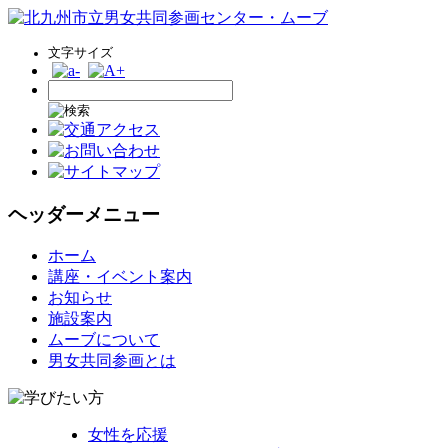
文字サイズ
ヘッダーメニュー
コ
ホーム
ン
講座・イベント案内
テ
お知らせ
ン
施設案内
ツ
ムーブについて
へ
男女共同参画とは
ス
キ
ッ
女性を応援
プ