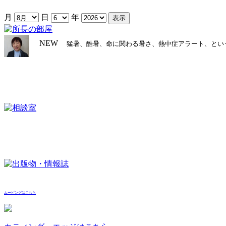
月
日
年
NEW
猛暑、酷暑、命に関わる暑さ、熱中症アラート、とい
ムービングはこちら