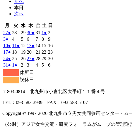
前へ
本日
次へ
月
火
水
木
金
土
日
月
火
水
木
金
土
日
曜
曜
曜
曜
曜
曜
曜
2026
(1
2026
2026
2026
(1
2026
2026
(1
2026
27
●
28
29
30
●
31
1
●
2
日
日
日
日
日
日
日
年
件
年
年
年
件
年
年
件
年
2026
(1
2026
2026
2026
2026
2026
2026
3
●
4
5
6
7
8
9
7
7
7
7
7
8
8
の
の
の
年
件
年
年
年
年
年
年
2026
(1
2026
(1
2026
2026
(1
2026
2026
2026
10
●
11
●
12
13
●
14
15
16
月
月
月
月
月
月
月
8
イ
8
8
8
イ
8
8
イ
8
の
年
件
年
件
年
年
件
年
年
年
2026
(1
2026
2026
2026
2026
2026
2026
17
●
18
19
20
21
22
23
27
28
29
30
31
1
2
月
月
月
月
月
月
月
ベ
ベ
ベ
8
イ
8
8
8
8
8
8
の
の
の
年
件
年
年
年
年
年
年
2026
(1
2026
2026
2026
(1
2026
2026
2026
24
●
25
26
27
●
28
29
30
日
日
日
日
日
日
日
3
4
5
6
7
8
9
月
月
月
月
月
月
月
ン
ン
ン
ベ
8
イ
8
イ
8
8
イ
8
8
8
の
年
件
年
年
年
件
年
年
年
2026
(1
2026
(1
2026
2026
2026
2026
2026
31
●
1
●
2
3
4
5
6
日
日
日
日
日
日
日
10
11
12
13
14
15
16
月
ト)
月
月
月
ト)
月
月
ト)
月
ン
ベ
ベ
ベ
8
イ
8
8
8
8
8
8
の
の
年
件
年
件
年
年
年
年
年
休所日
日
日
日
日
日
日
日
17
18
19
20
21
22
23
月
ト)
月
月
月
月
月
月
ン
ン
ン
ベ
8
イ
9
9
9
イ
9
9
9
の
の
祝休日
日
日
日
日
日
日
日
24
25
26
27
28
29
30
月
ト)
月
ト)
月
月
ト)
月
月
月
ン
ベ
ベ
イ
イ
日
日
日
日
日
日
日
31
1
2
3
4
5
6
ト)
ン
ン
ベ
ベ
〒803‐0814 北九州市小倉北区大手町１１番４号
日
日
日
日
日
日
日
ト)
ト)
ン
ン
ト)
ト)
TEL：093‐583‐3939 FAX：093‐583‐5107
Copyright © 1997‐2026 北九州市立男女共同参画センター・ムーブ All 
（公財）アジア女性交流・研究フォーラムがムーブの管理運