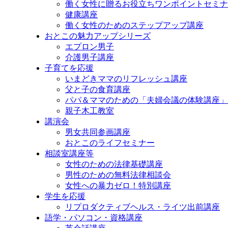
働く女性に贈るお役立ちワンポイントセミナ
健康講座
働く女性のためのステップアップ講座
おとこの魅力アップシリーズ
エプロン男子
介護男子講座
子育てを応援
いまどきママのリフレッシュ講座
父と子の食育講座
パパ＆ママのための「夫婦会議の体験講座」
親子木工教室
講演会
男女共同参画講座
おとこのライフセミナー
相談室講座等
女性のための法律基礎講座
男性のための無料法律相談会
女性への暴力ゼロ！特別講座
学生を応援
リプロダクティブヘルス・ライツ出前講座
語学・パソコン・資格講座