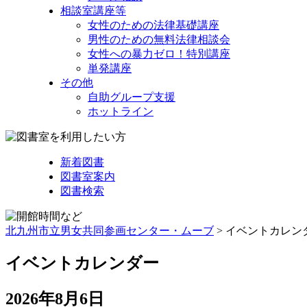
相談室講座等
女性のための法律基礎講座
男性のための無料法律相談会
女性への暴力ゼロ！特別講座
単発講座
その他
自助グループ支援
ホットライン
新着図書
図書室案内
図書検索
北九州市立男女共同参画センター・ムーブ
> イベントカレン
イベントカレンダー
2026年8月6日