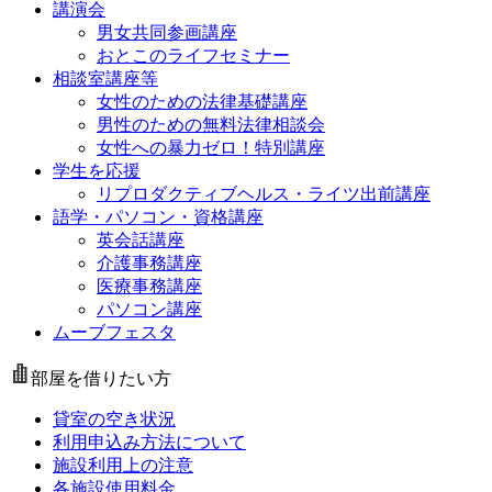
講演会
男女共同参画講座
おとこのライフセミナー
相談室講座等
女性のための法律基礎講座
男性のための無料法律相談会
女性への暴力ゼロ！特別講座
学生を応援
リプロダクティブヘルス・ライツ出前講座
語学・パソコン・資格講座
英会話講座
介護事務講座
医療事務講座
パソコン講座
ムーブフェスタ
部屋を借りたい方
貸室の空き状況
利用申込み方法について
施設利用上の注意
各施設使用料金