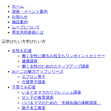
ホーム
講座・イベント案内
お知らせ
施設案内
ムーブについて
男女共同参画とは
学びたい方
女性を応援
働く女性に贈るお役立ちワンポイントセミナー
健康講座
働く女性のためのステップアップ講座
おとこの魅力アップシリーズ
エプロン男子
介護男子講座
子育てを応援
いまどきママのリフレッシュ講座
父と子の食育講座
パパ＆ママのための「夫婦会議の体験講座」
親子木工教室