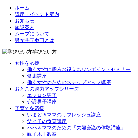
ホーム
講座・イベント案内
お知らせ
施設案内
ムーブについて
男女共同参画とは
学びたい方
女性を応援
働く女性に贈るお役立ちワンポイントセミナー
健康講座
働く女性のためのステップアップ講座
おとこの魅力アップシリーズ
エプロン男子
介護男子講座
子育てを応援
いまどきママのリフレッシュ講座
父と子の食育講座
パパ＆ママのための「夫婦会議の体験講座」
親子木工教室