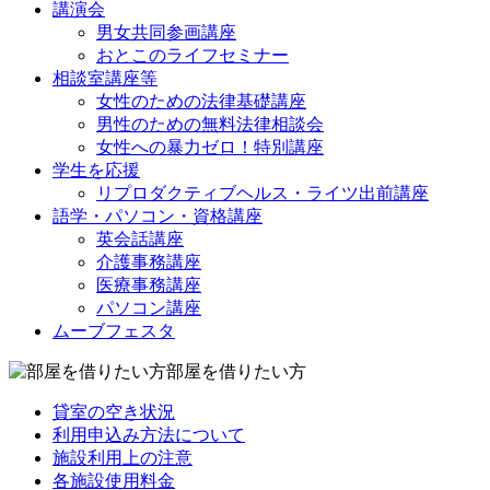
講演会
男女共同参画講座
おとこのライフセミナー
相談室講座等
女性のための法律基礎講座
男性のための無料法律相談会
女性への暴力ゼロ！特別講座
学生を応援
リプロダクティブヘルス・ライツ出前講座
語学・パソコン・資格講座
英会話講座
介護事務講座
医療事務講座
パソコン講座
ムーブフェスタ
部屋を借りたい方
貸室の空き状況
利用申込み方法について
施設利用上の注意
各施設使用料金