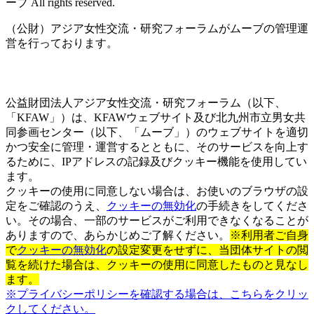
ーブ All rights reserved.
（公財）アジア女性交流・研究フォーラムがムーブの管理運
営を行っております。
公益財団法人アジア女性交流・研究フォーラム（以下、
「KFAW」）は、KFAWウェブサイト及び北九州市立男女共
同参画センター（以下、「ムーブ」）のウェブサイトを適切
かつ安全に管理・運営するとともに、そのサービスを向上す
るために、IPアドレスの記録及びクッキー機能を使用してい
ます。
クッキーの使用に同意しない場合は、お使いのブラウザの設
定をご確認のうえ、
クッキーの無効化
の手続きをしてくださ
い。その場合、一部のサービスがご利用できなくなることが
ありますので、あらかじめご了解ください。
※利用者ご自身
で
クッキーの無効化
の設定変更をせずに、当団体サイトの閲
覧を続けた場合は、クッキーの使用に同意したものと見なし
ます。
※プライバシーポリシーを確認する場合は、こちらをクリッ
クしてください。