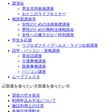
講演会
男女共同参画講座
おとこのライフセミナー
相談室講座等
女性のための法律基礎講座
男性のための無料法律相談会
女性への暴力ゼロ！特別講座
学生を応援
リプロダクティブヘルス・ライツ出前講座
語学・パソコン・資格講座
英会話講座
介護事務講座
医療事務講座
パソコン講座
ムーブフェスタ
部屋を借りたい方
貸室の空き状況
利用申込み方法について
施設利用上の注意
各施設使用料金