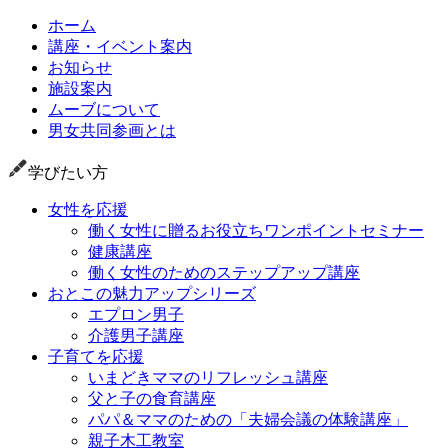
ホーム
講座・イベント案内
お知らせ
施設案内
ムーブについて
男女共同参画とは
学びたい方
女性を応援
働く女性に贈るお役立ちワンポイントセミナー
健康講座
働く女性のためのステップアップ講座
おとこの魅力アップシリーズ
エプロン男子
介護男子講座
子育てを応援
いまどきママのリフレッシュ講座
父と子の食育講座
パパ＆ママのための「夫婦会議の体験講座」
親子木工教室