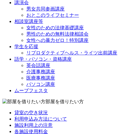
講演会
男女共同参画講座
おとこのライフセミナー
相談室講座等
女性のための法律基礎講座
男性のための無料法律相談会
女性への暴力ゼロ！特別講座
学生を応援
リプロダクティブヘルス・ライツ出前講座
語学・パソコン・資格講座
英会話講座
介護事務講座
医療事務講座
パソコン講座
ムーブフェスタ
部屋を借りたい方
貸室の空き状況
利用申込み方法について
施設利用上の注意
各施設使用料金