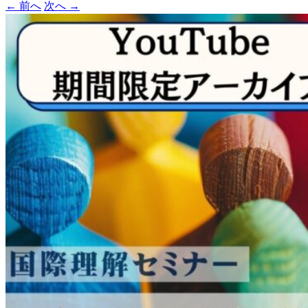
←
前へ
次へ
→