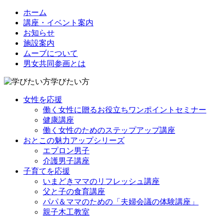
ホーム
講座・イベント案内
お知らせ
施設案内
ムーブについて
男女共同参画とは
学びたい方
女性を応援
働く女性に贈るお役立ちワンポイントセミナー
健康講座
働く女性のためのステップアップ講座
おとこの魅力アップシリーズ
エプロン男子
介護男子講座
子育てを応援
いまどきママのリフレッシュ講座
父と子の食育講座
パパ＆ママのための「夫婦会議の体験講座」
親子木工教室