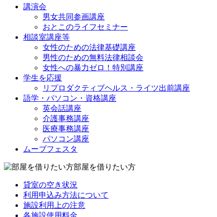
講演会
男女共同参画講座
おとこのライフセミナー
相談室講座等
女性のための法律基礎講座
男性のための無料法律相談会
女性への暴力ゼロ！特別講座
学生を応援
リプロダクティブヘルス・ライツ出前講座
語学・パソコン・資格講座
英会話講座
介護事務講座
医療事務講座
パソコン講座
ムーブフェスタ
部屋を借りたい方
貸室の空き状況
利用申込み方法について
施設利用上の注意
各施設使用料金