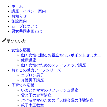
ホーム
講座・イベント案内
お知らせ
施設案内
ムーブについて
男女共同参画とは
学びたい方
女性を応援
働く女性に贈るお役立ちワンポイントセミナー
健康講座
働く女性のためのステップアップ講座
おとこの魅力アップシリーズ
エプロン男子
介護男子講座
子育てを応援
いまどきママのリフレッシュ講座
父と子の食育講座
パパ＆ママのための「夫婦会議の体験講座」
親子木工教室