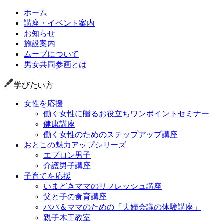
ホーム
講座・イベント案内
お知らせ
施設案内
ムーブについて
男女共同参画とは
学びたい方
女性を応援
働く女性に贈るお役立ちワンポイントセミナー
健康講座
働く女性のためのステップアップ講座
おとこの魅力アップシリーズ
エプロン男子
介護男子講座
子育てを応援
いまどきママのリフレッシュ講座
父と子の食育講座
パパ＆ママのための「夫婦会議の体験講座」
親子木工教室