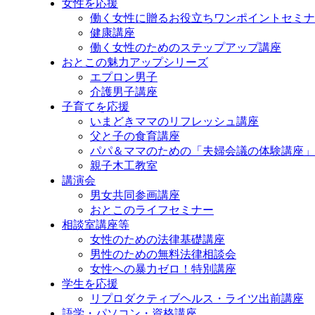
女性を応援
プ
働く女性に贈るお役立ちワンポイントセミナ
健康講座
働く女性のためのステップアップ講座
おとこの魅力アップシリーズ
エプロン男子
介護男子講座
子育てを応援
いまどきママのリフレッシュ講座
父と子の食育講座
パパ＆ママのための「夫婦会議の体験講座」
親子木工教室
講演会
男女共同参画講座
おとこのライフセミナー
相談室講座等
女性のための法律基礎講座
男性のための無料法律相談会
女性への暴力ゼロ！特別講座
学生を応援
リプロダクティブヘルス・ライツ出前講座
語学・パソコン・資格講座