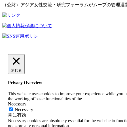
（公財）アジア女性交流・研究フォーラムがムーブの管理運
閉じる
Privacy Overview
This website uses cookies to improve your experience while you nav
the working of basic functionalities of the
...
Necessary
Necessary
常に有効
Necessary cookies are absolutely essential for the website to funct
not store any personal information.