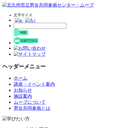
文字サイズ
ヘッダーメニュー
コ
ホーム
ン
講座・イベント案内
テ
お知らせ
ン
施設案内
ツ
ムーブについて
へ
男女共同参画とは
ス
キ
ッ