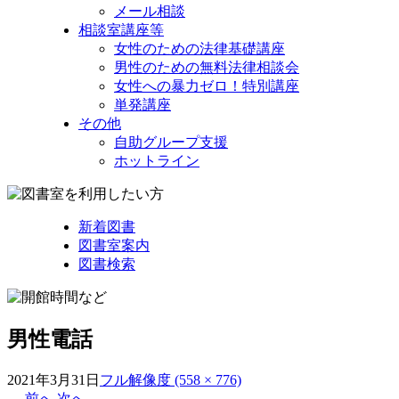
メール相談
相談室講座等
女性のための法律基礎講座
男性のための無料法律相談会
女性への暴力ゼロ！特別講座
単発講座
その他
自助グループ支援
ホットライン
新着図書
図書室案内
図書検索
男性電話
2021年3月31日
フル解像度 (558 × 776)
←
前へ
次へ
→