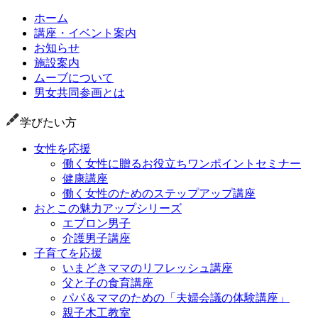
ホーム
講座・イベント案内
お知らせ
施設案内
ムーブについて
男女共同参画とは
学びたい方
女性を応援
働く女性に贈るお役立ちワンポイントセミナー
健康講座
働く女性のためのステップアップ講座
おとこの魅力アップシリーズ
エプロン男子
介護男子講座
子育てを応援
いまどきママのリフレッシュ講座
父と子の食育講座
パパ＆ママのための「夫婦会議の体験講座」
親子木工教室