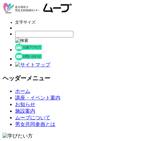
文字サイズ
ヘッダーメニュー
コ
ホーム
ン
講座・イベント案内
テ
お知らせ
ン
施設案内
ツ
ムーブについて
へ
男女共同参画とは
ス
キ