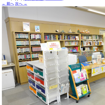
←
前へ
次へ
→