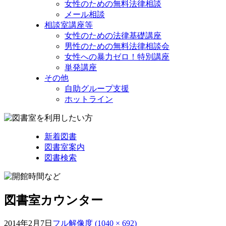
女性のための無料法律相談
メール相談
相談室講座等
女性のための法律基礎講座
男性のための無料法律相談会
女性への暴力ゼロ！特別講座
単発講座
その他
自助グループ支援
ホットライン
新着図書
図書室案内
図書検索
図書室カウンター
2014年2月7日
フル解像度 (1040 × 692)