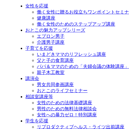
ッ
女性を応援
プ
働く女性に贈るお役立ちワンポイントセミナ
健康講座
働く女性のためのステップアップ講座
おとこの魅力アップシリーズ
エプロン男子
介護男子講座
子育てを応援
いまどきママのリフレッシュ講座
父と子の食育講座
パパ＆ママのための「夫婦会議の体験講座」
親子木工教室
講演会
男女共同参画講座
おとこのライフセミナー
相談室講座等
女性のための法律基礎講座
男性のための無料法律相談会
女性への暴力ゼロ！特別講座
学生を応援
リプロダクティブヘルス・ライツ出前講座