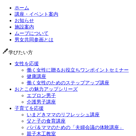
ホーム
講座・イベント案内
お知らせ
施設案内
ムーブについて
男女共同参画とは
学びたい方
女性を応援
働く女性に贈るお役立ちワンポイントセミナー
健康講座
働く女性のためのステップアップ講座
おとこの魅力アップシリーズ
エプロン男子
介護男子講座
子育てを応援
いまどきママのリフレッシュ講座
父と子の食育講座
パパ＆ママのための「夫婦会議の体験講座」
親子木工教室