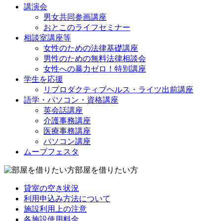
講演会
男女共同参画講座
おとこのライフセミナー
相談室講座等
女性のための法律基礎講座
男性のための無料法律相談会
女性への暴力ゼロ！特別講座
学生を応援
リプロダクティブヘルス・ライツ出前講座
語学・パソコン・資格講座
英会話講座
介護事務講座
医療事務講座
パソコン講座
ムーブフェスタ
部屋を借りたい方
貸室の空き状況
利用申込み方法について
施設利用上の注意
各施設使用料金